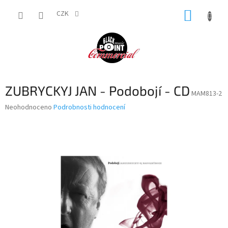
Přejít
NÁKUP
na
CZK
obsah
KOŠÍK
ZUBRYCKYJ JAN - Podobojí - CD
MAM813-2
Průměrné
Neohodnoceno
Podrobnosti hodnocení
hodnocení
produktu
je
0,0
z
5
hvězdiček.