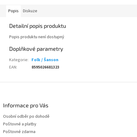
Popis
Diskuze
Detailní popis produktu
Popis produktu není dostupný
Doplňkové parametry
Kategorie
:
Folk / Šanson
EAN
:
8595026681323
Z
á
p
a
Informace pro Vás
t
Osobní odběr po dohodě
í
Poštovné a platby
Poštovné zdarma