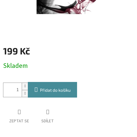
199 Kč
Měrná
Skladem
cena:
Přidat do košíku
ZEPTAT SE
SDÍLET