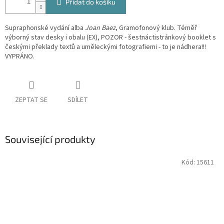
Přidat do košíku
Supraphonské vydání alba
Joan Baez
, Gramofonový klub. Téměř
výborný stav desky i obalu (EX), POZOR - šestnáctistránkový booklet s
českými překlady textů a uměleckými fotografiemi - to je nádhera!!!
VYPRÁNO.
ZEPTAT SE
SDÍLET
Související produkty
Kód:
15611