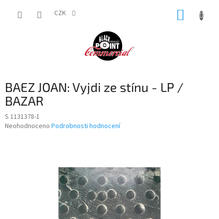
Přejít
NÁKUP
na
CZK
obsah
KOŠÍK
BAEZ JOAN: Vyjdi ze stínu - LP /
BAZAR
S 1131378-1
Průměrné
Neohodnoceno
Podrobnosti hodnocení
hodnocení
produktu
je
0,0
z
5
hvězdiček.