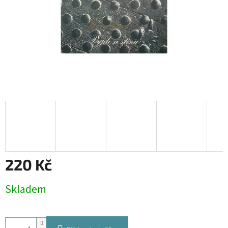
220 Kč
Měrná
Skladem
cena: