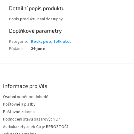
Detailní popis produktu
Popis produktu není dostupný
Doplňkové parametry
Kategorie
:
Rock, pop, folk atd.
Přidáno
:
24-june
Z
á
p
a
Informace pro Vás
t
Osobní odběr po dohodě
í
Poštovné a platby
Poštovné zdarma
Hodnocení stavu bazarových LP
Audiokazety aneb Co je BPROZTOČ?