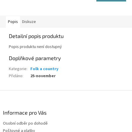
Popis
Diskuze
Detailní popis produktu
Popis produktu není dostupný
Doplňkové parametry
Kategorie
:
Folk a country
Přidáno
:
25-november
Z
á
p
a
Informace pro Vás
t
Osobní odběr po dohodě
í
Poštovné a platby