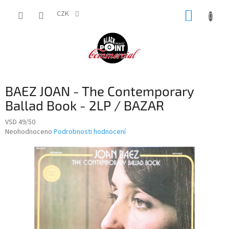
Přejít
NÁKUP
na
CZK
obsah
KOŠÍK
BAEZ JOAN - The Contemporary
Ballad Book - 2LP / BAZAR
VSD 49/50
Průměrné
Neohodnoceno
Podrobnosti hodnocení
hodnocení
produktu
je
0,0
z
5
hvězdiček.