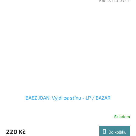
Kód:
S 1131378-1
BAEZ JOAN: Vyjdi ze stínu - LP / BAZAR
Skladem
220 Kč
Do košíku