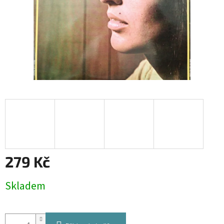
279 Kč
Měrná
Skladem
cena: