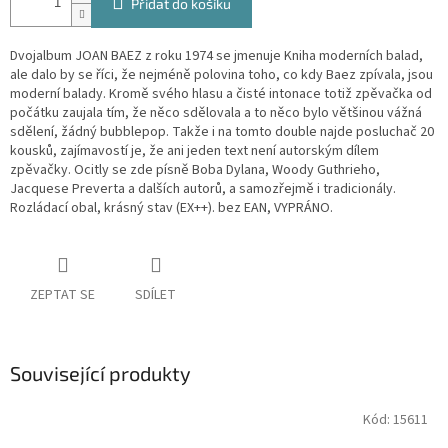
Přidat do košíku
Dvojalbum JOAN BAEZ z roku 1974 se jmenuje Kniha moderních balad,
ale dalo by se říci, že nejméně polovina toho, co kdy Baez zpívala, jsou
moderní balady. Kromě svého hlasu a čisté intonace totiž zpěvačka od
počátku zaujala tím, že něco sdělovala a to něco bylo většinou vážná
sdělení, žádný bubblepop. Takže i na tomto double najde posluchač 20
kousků, zajímavostí je, že ani jeden text není autorským dílem
zpěvačky. Ocitly se zde písně Boba Dylana, Woody Guthrieho,
Jacquese Preverta a dalších autorů, a samozřejmě i tradicionály.
Rozládací obal, krásný stav (EX++). bez EAN, VYPRÁNO.
ZEPTAT SE
SDÍLET
Související produkty
Kód:
15611