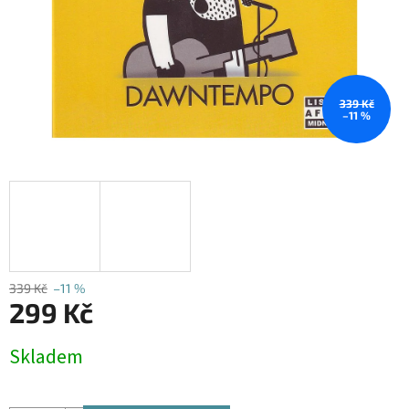
339 Kč
–11 %
339 Kč
–11 %
299 Kč
Měrná
Skladem
cena: