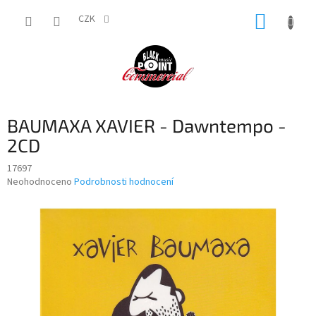
Přejít
NÁKUP
na
CZK
obsah
KOŠÍK
BAUMAXA XAVIER - Dawntempo -
2CD
17697
Průměrné
Neohodnoceno
Podrobnosti hodnocení
hodnocení
produktu
je
0,0
z
5
hvězdiček.