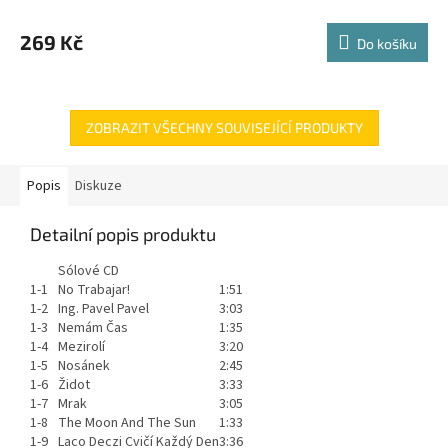
269 Kč
Do košíku
ZOBRAZIT VŠECHNY SOUVISEJÍCÍ PRODUKTY
Popis
Diskuze
Detailní popis produktu
Sólové CD
1-1
No Trabajar!
1:51
1-2
Ing. Pavel Pavel
3:03
1-3
Nemám Čas
1:35
1-4
Mezirolí
3:20
1-5
Nosánek
2:45
1-6
Židot
3:33
1-7
Mrak
3:05
1-8
The Moon And The Sun
1:33
1-9
Laco Deczi Cvičí Každý Den
3:36