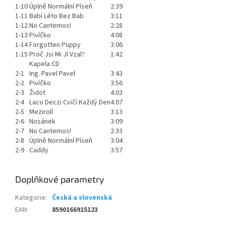
1-10
Úplně Normální Píseň
2:39
1-11
Babí Léto Bez Bab
3:11
1-12
No Cantemos!
2:28
1-13
Pivíčko
4:08
1-14
Forgotten Puppy
3:06
1-15
Proč Jsi Mi Jí Vzal?
1:42
Kapela CD
2-1
Ing. Pavel Pavel
3:43
2-2
Pivíčko
3:56
2-3
Židot
4:03
2-4
Laco Deczi Cvičí Každý Den
4:07
2-5
Mezirolí
3:13
2-6
Nosánek
3:09
2-7
No Cantemos!
2:33
2-8
Úplně Normální Píseň
3:04
2-9
Caddy
3:57
Doplňkové parametry
Kategorie
:
Česká a slovenská
EAN
:
8590166915123