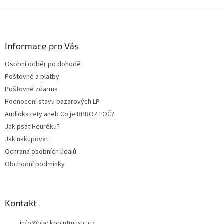
Z
á
p
a
Informace pro Vás
t
Osobní odběr po dohodě
í
Poštovné a platby
Poštovné zdarma
Hodnocení stavu bazarových LP
Audiokazety aneb Co je BPROZTOČ?
Jak psát Heuréku?
Jak nakupovat
Ochrana osobních údajů
Obchodní podmínky
Kontakt
info
@
blackpointmusic.cz