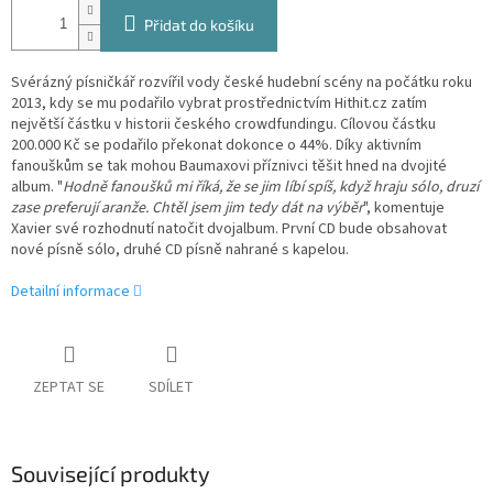
Přidat do košíku
Svérázný písničkář rozvířil vody české hudební scény na počátku roku
2013, kdy se mu podařilo vybrat prostřednictvím Hithit.cz zatím
největší částku v historii českého crowdfundingu. Cílovou částku
200.000 Kč se podařilo překonat dokonce o 44%. Díky aktivním
fanouškům se tak mohou Baumaxovi příznivci těšit hned na dvojité
album. "
Hodně fanoušků mi říká, že se jim líbí spíš, když hraju sólo, druzí
zase preferují aranže. Chtěl jsem jim tedy dát na výběr
", komentuje
Xavier své rozhodnutí natočit dvojalbum. První CD bude obsahovat
nové písně sólo, druhé CD písně nahrané s kapelou.
Detailní informace
ZEPTAT SE
SDÍLET
Související produkty