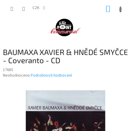
Přejít
NÁKUP
na
CZK
obsah
KOŠÍK
BAUMAXA XAVIER & HNĚDÉ SMYČCE
- Coveranto - CD
17685
Průměrné
Neohodnoceno
Podrobnosti hodnocení
hodnocení
produktu
je
0,0
z
5
hvězdiček.