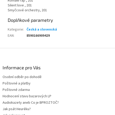
Romale rap , 201
Silent love , 201
Smyčcové orchestry, 201
Doplňkové parametry
Kategorie
:
Česká a slovenská
EAN
:
8590166909429
Z
á
p
a
Informace pro Vás
t
Osobní odběr po dohodě
í
Poštovné a platby
Poštovné zdarma
Hodnocení stavu bazarových LP
Audiokazety aneb Co je BPROZTOČ?
Jak psát Heuréku?