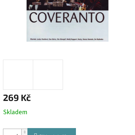
269 Kč
Měrná
Skladem
cena: