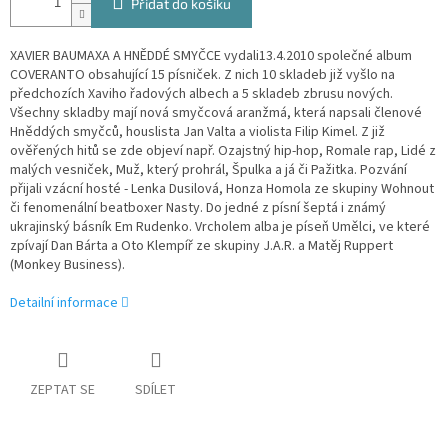
Přidat do košíku
XAVIER BAUMAXA A HNĚDDÉ SMYČCE vydali13.4.2010 společné album
COVERANTO obsahující 15 písniček. Z nich 10 skladeb již vyšlo na
předchozích Xaviho řadových albech a 5 skladeb zbrusu nových.
Všechny skladby mají nová smyčcová aranžmá, která napsali členové
Hněddých smyčců, houslista Jan Valta a violista Filip Kimel. Z již
ověřených hitů se zde objeví např. Ozajstný hip-hop, Romale rap, Lidé z
malých vesniček, Muž, který prohrál, Špulka a já či Pažitka. Pozvání
přijali vzácní hosté - Lenka Dusilová, Honza Homola ze skupiny Wohnout
či fenomenální beatboxer Nasty. Do jedné z písní šeptá i známý
ukrajinský básník Em Rudenko. Vrcholem alba je píseň Umělci, ve které
zpívají Dan Bárta a Oto Klempíř ze skupiny J.A.R. a Matěj Ruppert
(Monkey Business).
Detailní informace
ZEPTAT SE
SDÍLET