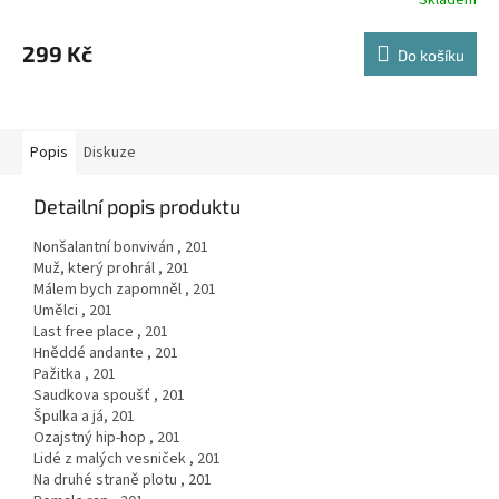
299 Kč
Do košíku
Popis
Diskuze
Detailní popis produktu
Nonšalantní bonviván , 201
Muž, který prohrál , 201
Málem bych zapomněl , 201
Umělci , 201
Last free place , 201
Hněddé andante , 201
Pažitka , 201
Saudkova spoušť , 201
Špulka a já, 201
Ozajstný hip-hop , 201
Lidé z malých vesniček , 201
Na druhé straně plotu , 201