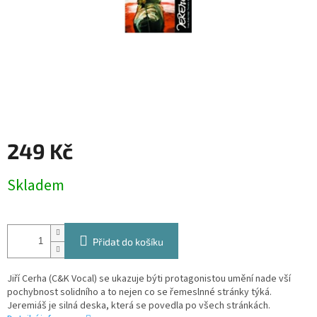
249 Kč
Měrná
Skladem
cena:
Přidat do košíku
Jiří Cerha (C&K Vocal) se ukazuje býti protagonistou umění nade vší
pochybnost solidního a to nejen co se řemeslnné stránky týká.
Jeremiáš je silná deska, která se povedla po všech stránkách.