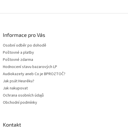
Z
á
p
a
Informace pro Vás
t
Osobní odběr po dohodě
í
Poštovné a platby
Poštovné zdarma
Hodnocení stavu bazarových LP
Audiokazety aneb Co je BPROZTOČ?
Jak psát Heuréku?
Jak nakupovat
Ochrana osobních údajů
Obchodní podmínky
Kontakt