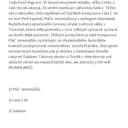
Tady končí legrace, tři dosud nevydané skladby Jiřího Cerhy a
C&K Vocalu ukazují, že umění neplní jen zábavnou funkci. Těžko
něco takového chtít například od čtyřdílné kompozice Cela č. 43
na text třetí kapitoly Pláče Jeremiášova s epilogem skladatele
Rudolfa Karla umučeného na konci druhé světové války v
Terezíně, která měla premiéru v roce 1980 při výtvarné výstavě
na dvoře Malé pevnosti. Těžkým poslechem je také kompozice
Pláč Jeremiášův vycházející ze zhudebnělého textu Bible
kralické za doprovodu violoncellisty Josefa Pražáka. Zbývajícím
neradostným kouskem pak je ukázka z melodramu Divadla
Labyrint Šalaben. Takovou desku si člověk s ohledem na své
duševní zdraví asi nepustí každý den, ale doma by ji mít měl.
(ROMAN jIREŠ)
1) Pláč Jeremiášův
2) Cela č.43
3) Šalaben