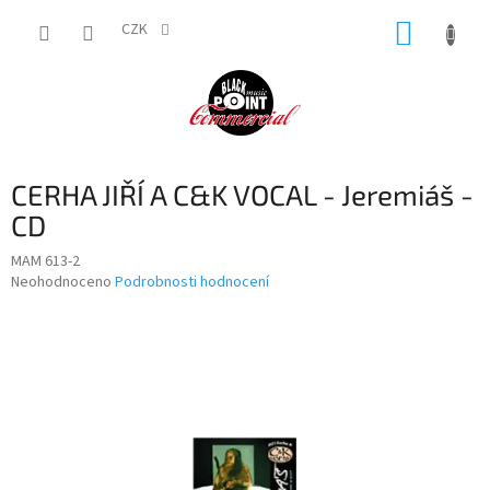
Přejít
NÁKUP
na
CZK
obsah
KOŠÍK
CERHA JIŘÍ A C&K VOCAL - Jeremiáš -
CD
MAM 613-2
Průměrné
Neohodnoceno
Podrobnosti hodnocení
hodnocení
produktu
je
0,0
z
5
hvězdiček.