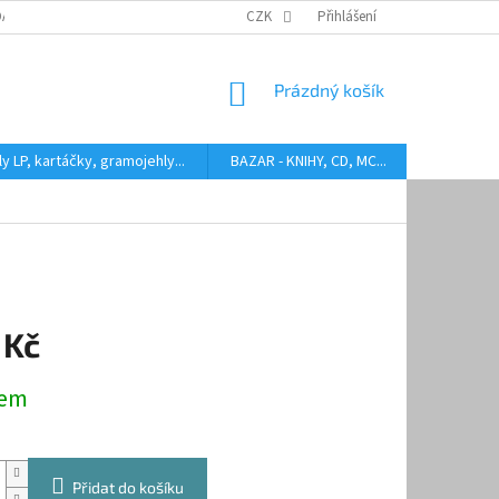
DARMA
HODNOCENÍ STAVU BAZAROVÝCH LP
CZK
Přihlášení
AUDIOKAZETY ANEB CO
NÁKUPNÍ
Prázdný košík
KOŠÍK
y LP, kartáčky, gramojehly...
BAZAR - KNIHY, CD, MC...
Kontakty
 Kč
dem
Přidat do košíku