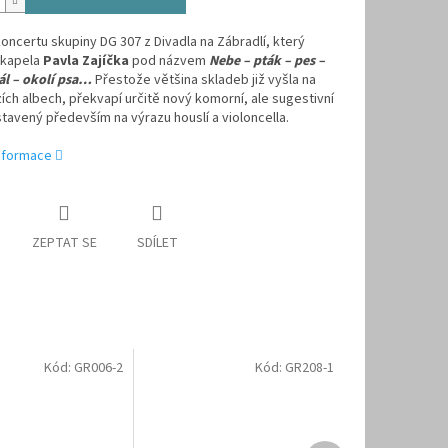
ncertu skupiny DG 307 z Divadla na Zábradlí, který
 kapela
Pavla Zajíčka
pod názvem
Nebe – pták – pes –
ál – okolí psa…
Přestože většina skladeb již vyšla na
ch albech, překvapí určitě nový komorní, ale sugestivní
tavený především na výrazu houslí a violoncella.
informace
ZEPTAT SE
SDÍLET
Kód:
GR006-2
Kód:
GR208-1