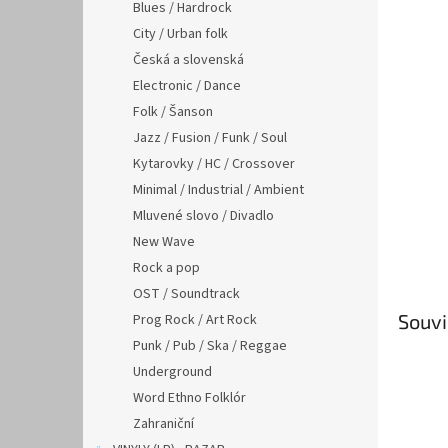
n
Blues / Hardrock
e
City / Urban folk
l
Česká a slovenská
Electronic / Dance
Folk / Šanson
Jazz / Fusion / Funk / Soul
Kytarovky / HC / Crossover
Minimal / Industrial / Ambient
Mluvené slovo / Divadlo
New Wave
Rock a pop
OST / Soundtrack
Souvi
Prog Rock / Art Rock
Punk / Pub / Ska / Reggae
Underground
Word Ethno Folklór
Zahraniční