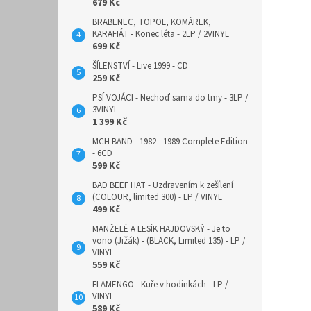
679 Kč
BRABENEC, TOPOL, KOMÁREK,
KARAFIÁT - Konec léta - 2LP / 2VINYL
699 Kč
ŠÍLENSTVÍ - Live 1999 - CD
259 Kč
PSÍ VOJÁCI - Nechoď sama do tmy - 3LP /
3VINYL
1 399 Kč
MCH BAND - 1982 - 1989 Complete Edition
- 6CD
599 Kč
BAD BEEF HAT - Uzdravením k zešílení
(COLOUR, limited 300) - LP / VINYL
499 Kč
MANŽELÉ A LESÍK HAJDOVSKÝ - Je to
vono (Jižák) - (BLACK, Limited 135) - LP /
VINYL
559 Kč
FLAMENGO - Kuře v hodinkách - LP /
VINYL
589 Kč