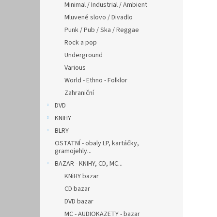
Minimal / Industrial / Ambient
Mluvené slovo / Divadlo
Punk / Pub / Ska / Reggae
Rock a pop
Underground
Various
World - Ethno - Folklor
Zahraniční
DVD
KNIHY
BLRY
OSTATNÍ - obaly LP, kartáčky,
gramojehly...
BAZAR - KNIHY, CD, MC...
KNiHY bazar
CD bazar
DVD bazar
MC - AUDIOKAZETY - bazar