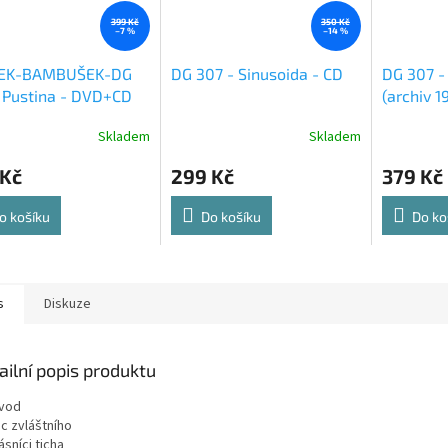
399 Kč
350 Kč
–7 %
–14 %
ČEK-BAMBUŠEK-DG
DG 307 - Sinusoida - CD
DG 307 - 
 Pustina - DVD+CD
(archiv 1
Skladem
Skladem
 Kč
299 Kč
379 Kč
o košíku
Do košíku
Do ko
s
Diskuze
ailní popis produktu
Úvod
ic zvláštního
ásníci ticha