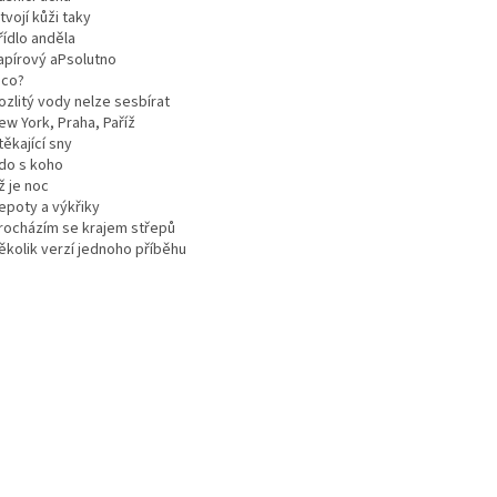
 tvojí kůži taky
řídlo anděla
Papírový aPsolutno
 co?
ozlitý vody nelze sesbírat
ew York, Praha, Paříž
těkající sny
Kdo s koho
ž je noc
epoty a výkřiky
Procházím se krajem střepů
ěkolik verzí jednoho příběhu