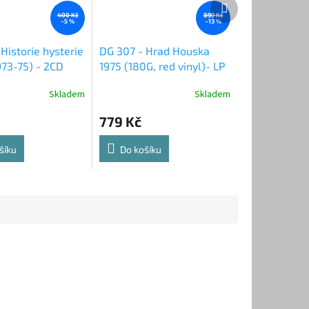
Další
produkt
400 Kč
899 Kč
–5 %
–13 %
Historie hysterie
DG 307 - Hrad Houska
973-75) - 2CD
1975 (180G, red vinyl)- LP
/ VINYL
Skladem
Skladem
779 Kč
šíku
Do košíku