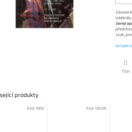
Záznam ko
odehrála
černý op
předchozí
zvuk, pos
Detailní 
TISK
sející produkty
Kód:
9492
Kód:
GR200