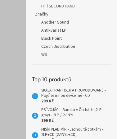
HiFi SECOND HAND
Značky
Another Sound
Antikvariat LP
Black Point
Czech Distribution
WS
Top 10 produktů
SKÁLA FRANTIŠEK A PROVODOVJANÉ -
Pojď se mnou děvče mé - CD
299 Kč
PSÍ VOJÁCI - Baroko v Čechách (2LP
gray) - 2LP / 2VINYL
899 Kč
MIŠÍK VLADIMÍR - Jednou tě potkám -
2LP+CD (2VINYL+CD)