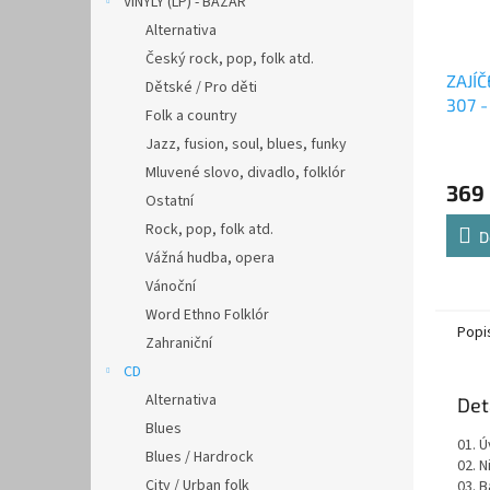
VINYLY (LP) - BAZAR
Alternativa
Český rock, pop, folk atd.
ZAJÍ
Dětské / Pro děti
307 -
Folk a country
Jazz, fusion, soul, blues, funky
Mluvené slovo, divadlo, folklór
369
Ostatní
Rock, pop, folk atd.
D
Vážná hudba, opera
Vánoční
Word Ethno Folklór
Popi
Zahraniční
CD
Alternativa
Det
Blues
01. 
Blues / Hardrock
02. N
City / Urban folk
03. B