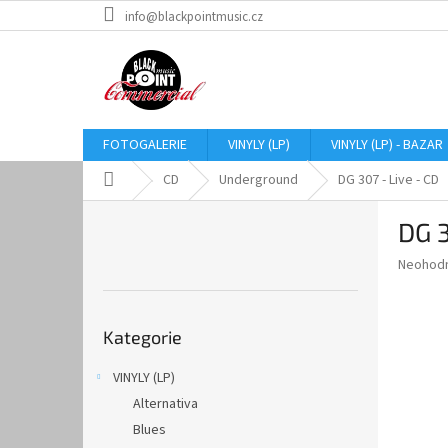
Přejít
info@blackpointmusic.cz
na
obsah
FOTOGALERIE
VINYLY (LP)
VINYLY (LP) - BAZAR
Domů
CD
Underground
DG 307 - Live - CD
P
DG 3
o
s
Průměr
Neohod
t
hodnoce
r
produkt
Přeskočit
a
je
Kategorie
kategorie
0,0
n
z
n
VINYLY (LP)
5
í
hvězdič
Alternativa
p
a
Blues