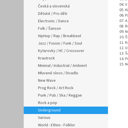
04. V
Česká a slovenská
05. K
Dětské / Pro děti
06. 
07. A
Electronic / Dance
08. R
Folk / Šanson
09. N
HipHop / Rap / Breakbeat
10. Š
11. 
Jazz / Fusion / Funk / Soul
12. U
Kytarovky / HC / Crossover
13. Š
Krautrock
14. 
15. N
Minimal / Industrial / Ambient
Mluvené slovo / Divadlo
New Wave
Prog Rock / Art Rock
Punk / Pub / Ska / Reggae
Rock a pop
Underground
Various
World - Ethno - Folklor