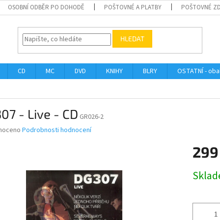
OSOBNÍ ODBĚR PO DOHODĚ
POŠTOVNÉ A PLATBY
POŠTOVNÉ Z
HLEDAT
CD
MC
DVD
KNIHY
BLRY
OSTATNÍ - obal
07 - Live - CD
GR026-2
né
noceno
Podrobnosti hodnocení
ní
299
u
Měrná
Skla
cena:
ek.