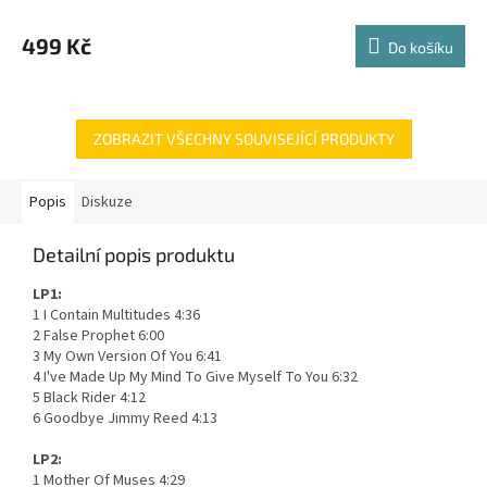
499 Kč
Do košíku
ZOBRAZIT VŠECHNY SOUVISEJÍCÍ PRODUKTY
Popis
Diskuze
Detailní popis produktu
LP1:
1 I Contain Multitudes 4:36
2 False Prophet 6:00
3 My Own Version Of You 6:41
4 I've Made Up My Mind To Give Myself To You 6:32
5 Black Rider 4:12
6 Goodbye Jimmy Reed 4:13
LP2:
1 Mother Of Muses 4:29