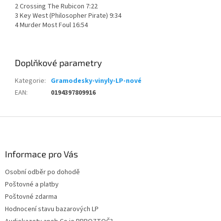
2 Crossing The Rubicon 7:22
3 Key West (Philosopher Pirate) 9:34
4 Murder Most Foul 16:54
Doplňkové parametry
Kategorie
:
Gramodesky-vinyly-LP-nové
EAN
:
0194397809916
Z
á
p
a
Informace pro Vás
t
Osobní odběr po dohodě
í
Poštovné a platby
Poštovné zdarma
Hodnocení stavu bazarových LP