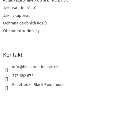
Audiokazety aneb Co je BPROZTOČ?
Jak psát Heuréku?
Jak nakupovat
Ochrana osobních údajů
Obchodní podmínky
Kontakt
info
@
blackpointmusic.cz
775 692 672
Facebook - Black Point music