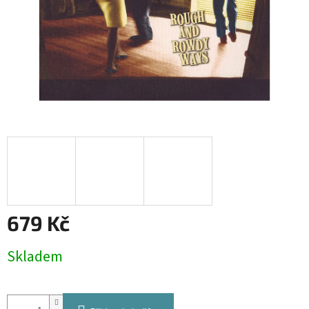
679 Kč
Měrná
Skladem
cena: