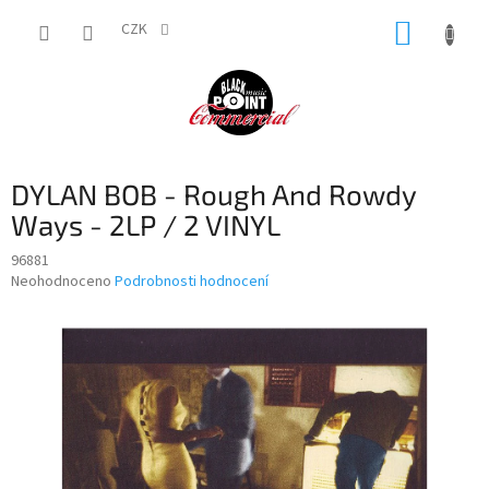
Přejít
NÁKUP
na
CZK
obsah
KOŠÍK
DYLAN BOB - Rough And Rowdy
Ways - 2LP / 2 VINYL
96881
Průměrné
Neohodnoceno
Podrobnosti hodnocení
hodnocení
produktu
je
0,0
z
5
hvězdiček.