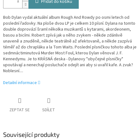
Přidat do košíku
Bob Dylan vydal aktuální album Rough And Rowdy po osmi letech od
poslední řadovky. Na ploše dvou LP je celkem 10 písní. Dylana na tomto
double doprovází šraml několka muzikantů s kytarami, akordeonem,
basou a bicími. Robert zpívá jak u něho zvykem - někde zdánlivě
unaveně a znuděně, někde teatrálně až afektovaně, a někde zazpívá
téměř až do chrapláku a la Tom Waits. Poslední písničkou tohoto alba je
sedmnáctiminutová Murder Most Foul, kterou Dylan věnoval J. F.
Kennedymu. Je to KRÁSNÁ deska - Dylanovy "obyčejné písničky"
upoutávají a nenechají posluchače odejít ani aby si uvařil kafe. A zvuk?
Noblesní....
Detailní informace
ZEPTAT SE
SDÍLET
Související produkty