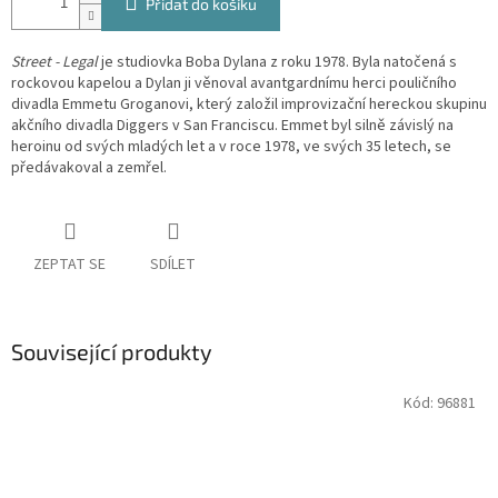
Přidat do košíku
Street - Legal
je studiovka Boba Dylana z roku 1978. Byla natočená s
rockovou kapelou a Dylan ji věnoval avantgardnímu herci pouličního
divadla Emmetu Groganovi, který založil improvizační hereckou skupinu
akčního divadla Diggers v San Franciscu. Emmet byl silně závislý na
heroinu od svých mladých let a v roce 1978, ve svých 35 letech, se
předávakoval a zemřel.
ZEPTAT SE
SDÍLET
Související produkty
Kód:
96881