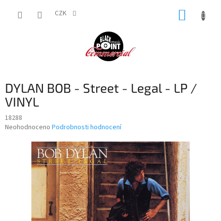
Přejít
NÁKUP
na
CZK
obsah
KOŠÍK
DYLAN BOB - Street - Legal - LP /
VINYL
18288
Průměrné
Neohodnoceno
Podrobnosti hodnocení
hodnocení
produktu
je
0,0
z
5
hvězdiček.