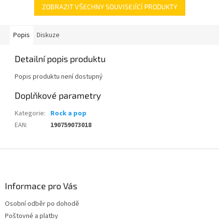
ZOBRAZIT VŠECHNY SOUVISEJÍCÍ PRODUKTY
Popis
Diskuze
Detailní popis produktu
Popis produktu není dostupný
Doplňkové parametry
Kategorie
:
Rock a pop
EAN
:
190759073018
Z
á
p
a
Informace pro Vás
t
Osobní odběr po dohodě
í
Poštovné a platby