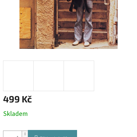
499 Kč
Měrná
Skladem
cena: