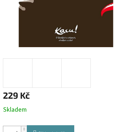
229 Kč
Měrná
Skladem
cena: