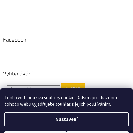
Facebook
Vyhledávání
HLEDAT
Tento web používá soubory cookie. Dalším procházením
tohoto webu vyjadřujete souhlas s jejich používáním.
Vytvořil Shoptet
Nastavení
Copyright 2026
Black Point music
. Všechna práva vyhrazena.