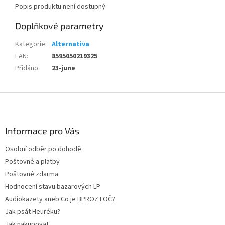
Popis produktu není dostupný
Doplňkové parametry
Kategorie
:
Alternativa
EAN
:
8595050219325
Přidáno
:
23-june
Z
á
p
a
Informace pro Vás
t
Osobní odběr po dohodě
í
Poštovné a platby
Poštovné zdarma
Hodnocení stavu bazarových LP
Audiokazety aneb Co je BPROZTOČ?
Jak psát Heuréku?
Jak nakupovat