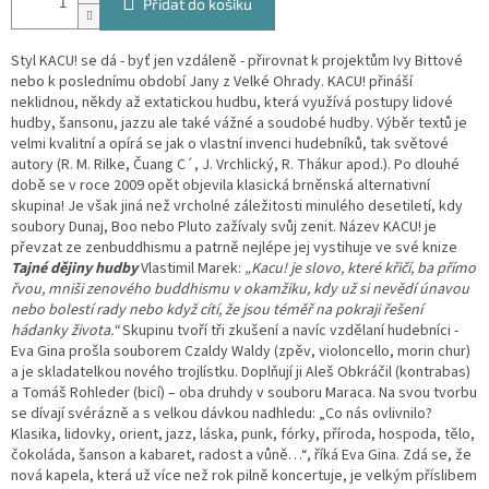
Přidat do košíku
Styl KACU! se dá - byť jen vzdáleně - přirovnat k projektům Ivy Bittové
nebo k poslednímu období Jany z Velké Ohrady. KACU! přináší
neklidnou, někdy až extatickou hudbu, která využívá postupy lidové
hudby, šansonu, jazzu ale také vážné a soudobé hudby. Výběr textů je
velmi kvalitní a opírá se jak o vlastní invenci hudebníků, tak světové
autory (R. M. Rilke, Čuang C´, J. Vrchlický, R. Thákur apod.). Po dlouhé
době se v roce 2009 opět objevila klasická brněnská alternativní
skupina! Je však jiná než vrcholné záležitosti minulého desetiletí, kdy
soubory Dunaj, Boo nebo Pluto zažívaly svůj zenit. Název KACU! je
převzat ze zenbuddhismu a patrně nejlépe jej vystihuje ve své knize
Tajné dějiny hudby
Vlastimil Marek:
„Kacu! je slovo, které křičí, ba přímo
řvou, mniši zenového buddhismu v okamžiku, kdy už si nevědí únavou
nebo bolestí rady nebo když cítí, že jsou téměř na pokraji řešení
hádanky života.“
Skupinu tvoří tři zkušení a navíc vzdělaní hudebníci -
Eva Gina prošla souborem Czaldy Waldy (zpěv, violoncello, morin chur)
a je skladatelkou nového trojlístku. Doplňují ji Aleš Obkráčil (kontrabas)
a Tomáš Rohleder (bicí) – oba druhdy v souboru Maraca. Na svou tvorbu
se dívají svérázně a s velkou dávkou nadhledu: „Co nás ovlivnilo?
Klasika, lidovky, orient, jazz, láska, punk, fórky, příroda, hospoda, tělo,
čokoláda, šanson a kabaret, radost a vůně…“, říká Eva Gina. Zdá se, že
nová kapela, která už více než rok pilně koncertuje, je velkým příslibem