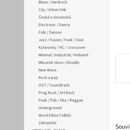
n
Blues / Hardrock
e
City / Urban folk
l
Česká a slovenská
Electronic / Dance
Folk / Šanson
Jazz / Fusion / Funk / Soul
Kytarovky / HC / Crossover
Minimal / Industrial / Ambient
Mluvené slovo / Divadlo
New Wave
Rock a pop
OST / Soundtrack
Prog Rock / Art Rock
Punk / Pub / Ska / Reggae
Underground
Word Ethno Folklór
Zahraniční
Souvi