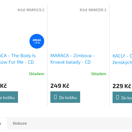
Kód:
MAM319-2
Kód:
MAM258-2
299 Kč
–3 %
CA - The Body Is
MARACA - Zimbova -
KACU! - 
low For Me - CD
Krvavé balady - CD
ženských
cibuli - 
Skladem
Skladem
 Kč
249 Kč
229 Kč
o košíku
Do košíku
Do ko
s
Diskuze