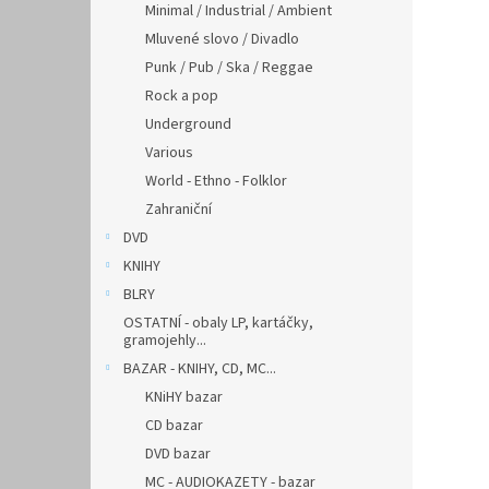
Minimal / Industrial / Ambient
Mluvené slovo / Divadlo
Punk / Pub / Ska / Reggae
Rock a pop
Underground
Various
World - Ethno - Folklor
Zahraniční
DVD
KNIHY
BLRY
OSTATNÍ - obaly LP, kartáčky,
gramojehly...
BAZAR - KNIHY, CD, MC...
KNiHY bazar
CD bazar
DVD bazar
MC - AUDIOKAZETY - bazar