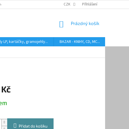
DARMA
HODNOCENÍ STAVU BAZAROVÝCH LP
CZK
Přihlášení
AUDIOKAZETY ANEB CO
NÁKUPNÍ
Prázdný košík
KOŠÍK
y LP, kartáčky, gramojehly...
BAZAR - KNIHY, CD, MC...
Kontakty
 Kč
dem
Přidat do košíku