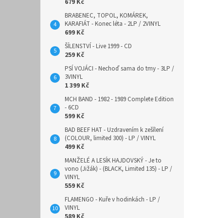
679 Kč
BRABENEC, TOPOL, KOMÁREK,
KARAFIÁT - Konec léta - 2LP / 2VINYL
699 Kč
ŠÍLENSTVÍ - Live 1999 - CD
259 Kč
PSÍ VOJÁCI - Nechoď sama do tmy - 3LP /
3VINYL
1 399 Kč
MCH BAND - 1982 - 1989 Complete Edition
- 6CD
599 Kč
BAD BEEF HAT - Uzdravením k zešílení
(COLOUR, limited 300) - LP / VINYL
499 Kč
MANŽELÉ A LESÍK HAJDOVSKÝ - Je to
vono (Jižák) - (BLACK, Limited 135) - LP /
VINYL
559 Kč
FLAMENGO - Kuře v hodinkách - LP /
VINYL
589 Kč