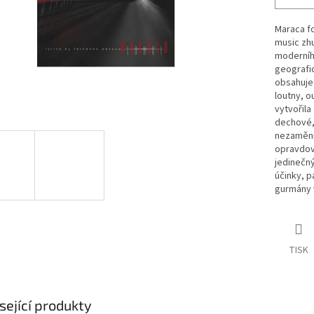
Maraca fo
music zh
moderníh
geografic
obsahuje 
loutny, o
vytvořila
dechové, 
nezaměnit
opravdovo
jedinečn
účinky, p
gurmány 
TISK
sející produkty