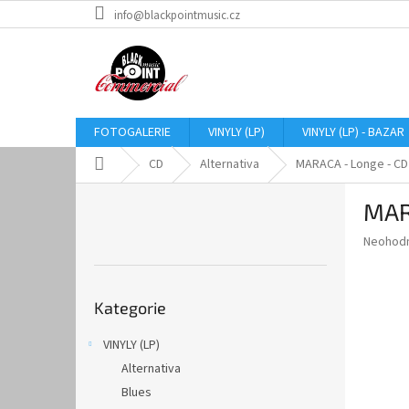
Přejít
info@blackpointmusic.cz
na
obsah
FOTOGALERIE
VINYLY (LP)
VINYLY (LP) - BAZAR
Domů
CD
Alternativa
MARACA - Longe - CD
P
MAR
o
s
Průměr
Neohod
t
hodnoce
r
produkt
Přeskočit
a
je
Kategorie
kategorie
0,0
n
z
n
VINYLY (LP)
5
í
hvězdič
Alternativa
p
a
Blues