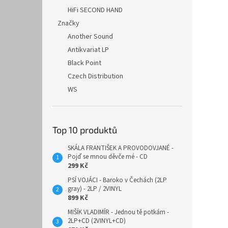
HiFi SECOND HAND
Značky
Another Sound
Antikvariat LP
Black Point
Czech Distribution
WS
Top 10 produktů
SKÁLA FRANTIŠEK A PROVODOVJANÉ -
Pojď se mnou děvče mé - CD
299 Kč
PSÍ VOJÁCI - Baroko v Čechách (2LP
gray) - 2LP / 2VINYL
899 Kč
MIŠÍK VLADIMÍR - Jednou tě potkám -
2LP+CD (2VINYL+CD)