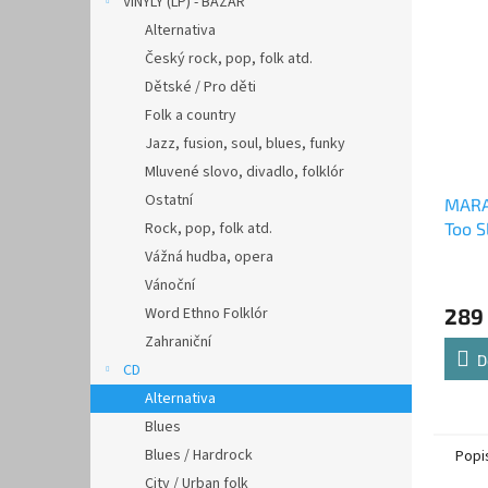
VINYLY (LP) - BAZAR
Alternativa
Český rock, pop, folk atd.
Dětské / Pro děti
Folk a country
Jazz, fusion, soul, blues, funky
Mluvené slovo, divadlo, folklór
Ostatní
MARA
Rock, pop, folk atd.
Too S
Vážná hudba, opera
Vánoční
Word Ethno Folklór
289
Zahraniční
D
CD
Alternativa
Blues
Blues / Hardrock
Popi
City / Urban folk