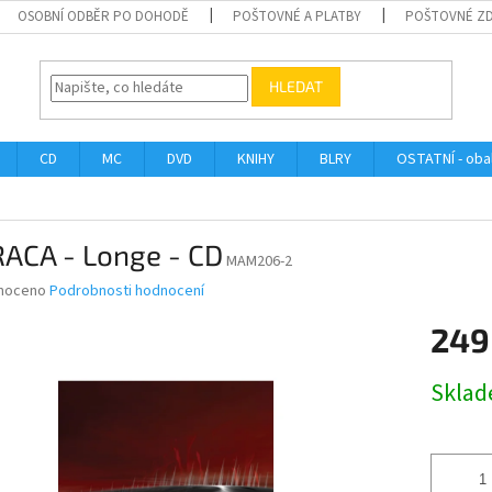
OSOBNÍ ODBĚR PO DOHODĚ
POŠTOVNÉ A PLATBY
POŠTOVNÉ Z
HLEDAT
CD
MC
DVD
KNIHY
BLRY
OSTATNÍ - obal
ACA - Longe - CD
MAM206-2
né
noceno
Podrobnosti hodnocení
ní
249
u
Měrná
Skla
cena:
ek.