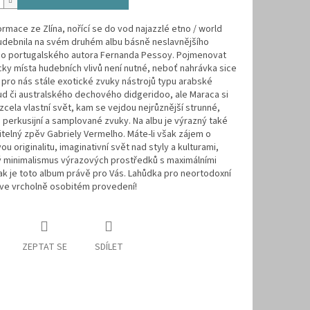
rmace ze Zlína, nořící se do vod najazzlé etno / world
udebnila na svém druhém albu básně neslavnějšího
o portugalského autora Fernanda Pessoy. Pojmenovat
ky místa hudebních vlivů není nutné, neboť nahrávka sice
pro nás stále exotické zvuky nástrojů typu arabské
ud či australského dechového didgeridoo, ale Maraca si
 zcela vlastní svět, kam se vejdou nejrůznější strunné,
perkusijní a samplované zvuky. Na albu je výrazný také
elný zpěv Gabriely Vermelho. Máte-li však zájem o
u originalitu, imaginativní svět nad styly a kulturami,
ý minimalismus výrazových prostředků s maximálními
ak je toto album právě pro Vás. Lahůdka pro neortodoxní
ve vrcholně osobitém provedení!
ZEPTAT SE
SDÍLET