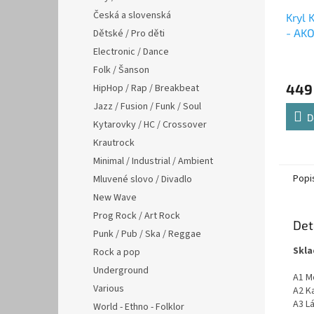
Česká a slovenská
Kryl 
- AKO
Dětské / Pro děti
TÁTU 
Electronic / Dance
Folk / Šanson
449
HipHop / Rap / Breakbeat
Jazz / Fusion / Funk / Soul
D
Kytarovky / HC / Crossover
Krautrock
Minimal / Industrial / Ambient
Popi
Mluvené slovo / Divadlo
New Wave
Prog Rock / Art Rock
Det
Punk / Pub / Ska / Reggae
Skla
Rock a pop
Underground
A1 Mo
Various
A2 K
A3 L
World - Ethno - Folklor