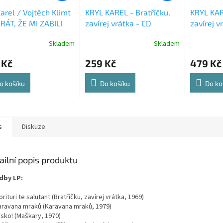
Karel / Vojtěch Klimt
KRYL KAREL - Bratříčku,
KRYL KAR
RÁT, ŽE MI ZABILI
zavírej vrátka - CD
zavírej v
- kniha
Skladem
Skladem
 Kč
259 Kč
479 Kč
o košíku
Do košíku
Do ko
s
Diskuze
ailní popis produktu
dby LP:
rituri te salutant (Bratříčku, zavírej vrátka, 1969)
aravana mraků (Karavana mraků, 1979)
ásko! (Maškary, 1970)