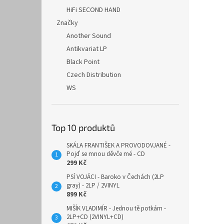
HiFi SECOND HAND
Značky
Another Sound
Antikvariat LP
Black Point
Czech Distribution
WS
Top 10 produktů
SKÁLA FRANTIŠEK A PROVODOVJANÉ -
Pojď se mnou děvče mé - CD
299 Kč
PSÍ VOJÁCI - Baroko v Čechách (2LP
gray) - 2LP / 2VINYL
899 Kč
MIŠÍK VLADIMÍR - Jednou tě potkám -
2LP+CD (2VINYL+CD)