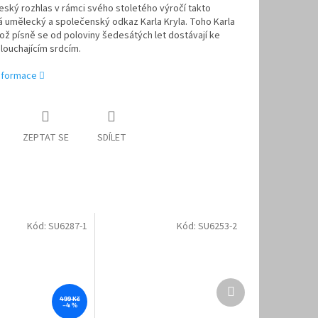
 Český rozhlas v rámci svého stoletého výročí takto
 umělecký a společenský odkaz Karla Kryla. Toho Karla
hož písně se od poloviny šedesátých let dostávají ke
louchajícím srdcím.
informace
ZEPTAT SE
SDÍLET
Kód:
SU6287-1
Kód:
SU6253-2
Další
produkt
499 Kč
–4 %