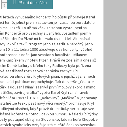
Přidat do košíku
i letech vynuceného koncertního půstu připravuje Karel
cí turné, jehož první zastávkou je - zásluhou pořadatele
hima - Plzeň. To už má však za sebou vystoupení na
m Koncertě pro všechny slušný lidi. „Letadlem jsem v
 36 hodin. Do Plzně mi to trvalo dvacet let. Ale znával
ady, okolí a tak.” Program jeho zájezdů je náročný, jen v
em 10. a 11. ledna 1990 absolvuje dva koncerty, včetně
onference a noční jam session s houslistou Milanem
m Karpíškem v hotelu Plzeň. Právě ve zdejším a dnes již
ícím Domě kultury u břehu řeky Radbuzy byla pořízena
ivě sestříhaná rozhlasová nahrávka zachycující
atelnou atmosféru Krylových písní, o jejichž významech
souznící publikum nepochybuje. Tak do verše „Cesta je
těrk a udusaná hlína” zaznívá první mollový akord a mimo
atříčku, zavírej vrátka” vybírá Karel Kryl i z nahrávek
ících léta 1969 až 1979 - „Rakoviny”, „Maškar” a „Karavany
statně „je těžký psát nový věci veselý,” prohlašuje Kryl
otlivými písněmi, když právě dramaticky nerecituje své
 básně kořeněné notnou dávkou humoru. Následující týdny
esty postupně ubírají na Slovensko, kde na hoře Chopok v
Tatrách symbolicky vztyčuje stále ještě československou