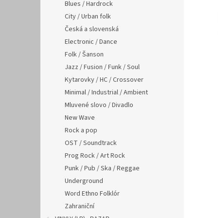
n
Blues / Hardrock
e
City / Urban folk
l
Česká a slovenská
Electronic / Dance
Folk / Šanson
Jazz / Fusion / Funk / Soul
Kytarovky / HC / Crossover
Minimal / Industrial / Ambient
Mluvené slovo / Divadlo
New Wave
Rock a pop
OST / Soundtrack
Prog Rock / Art Rock
Punk / Pub / Ska / Reggae
Underground
Word Ethno Folklór
Zahraniční