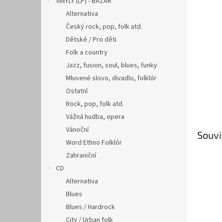
VINYLY (LP) - BAZAR
Alternativa
Český rock, pop, folk atd.
Dětské / Pro děti
Folk a country
Jazz, fusion, soul, blues, funky
Mluvené slovo, divadlo, folklór
Ostatní
Rock, pop, folk atd.
Vážná hudba, opera
Vánoční
Souvi
Word Ethno Folklór
Zahraniční
CD
Alternativa
Blues
Blues / Hardrock
City / Urban folk