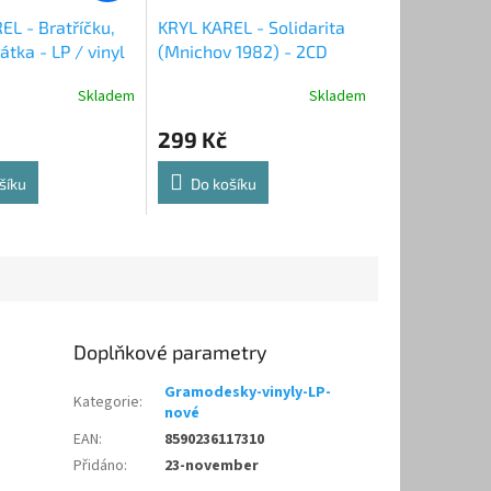
EL - Bratříčku,
KRYL KAREL - Solidarita
rátka - LP / vinyl
(Mnichov 1982) - 2CD
Skladem
Skladem
299 Kč
šíku
Do košíku
Doplňkové parametry
Gramodesky-vinyly-LP-
Kategorie
:
nové
EAN
:
8590236117310
Přidáno
:
23-november