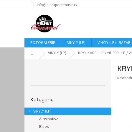
Přejít
info@blackpointmusic.cz
na
obsah
FOTOGALERIE
VINYLY (LP)
VINYLY (LP) - BAZAR
Domů
VINYLY (LP)
KRYL KAREL - Plzeň ´90 - LP / V
P
KRYL
o
s
Průměr
Neohod
t
hodnoce
r
produkt
Přeskočit
a
je
Kategorie
kategorie
0,0
n
z
n
VINYLY (LP)
5
í
hvězdič
Alternativa
p
a
Blues