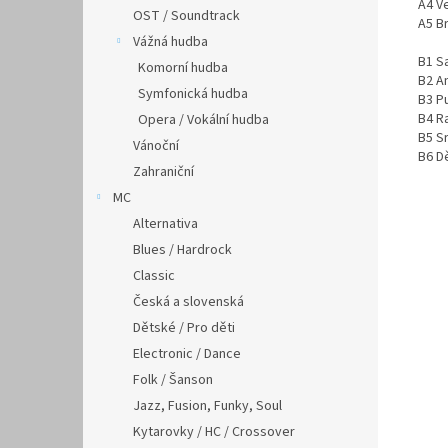
A4 Ve
OST / Soundtrack
A5 Br
Vážná hudba
B1 Sa
Komorní hudba
B2 An
Symfonická hudba
B3 P
B4 R
Opera / Vokální hudba
B5 Sr
Vánoční
B6 Dě
Zahraniční
MC
Alternativa
Blues / Hardrock
Classic
Česká a slovenská
Dětské / Pro děti
Electronic / Dance
Folk / Šanson
Jazz, Fusion, Funky, Soul
Kytarovky / HC / Crossover