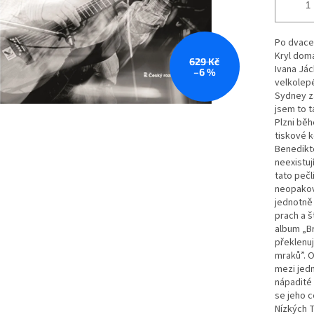
Po dvacet
Kryl domá
629 Kč
Ivana Jác
–6 %
velkolepé
Sydney za
jsem to t
Plzni běh
tiskové k
Benedikte
neexistuj
tato pečl
neopakov
jednotně 
prach a š
album „Br
překlenuj
mraků”. O
mezi jedn
nápadité
se jeho c
Nízkých 