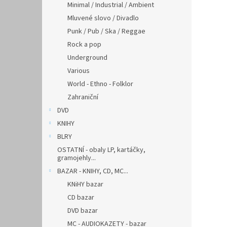
Minimal / Industrial / Ambient
Mluvené slovo / Divadlo
Punk / Pub / Ska / Reggae
Rock a pop
Underground
Various
World - Ethno - Folklor
Zahraniční
DVD
KNIHY
BLRY
OSTATNÍ - obaly LP, kartáčky,
gramojehly...
BAZAR - KNIHY, CD, MC...
KNiHY bazar
CD bazar
DVD bazar
MC - AUDIOKAZETY - bazar