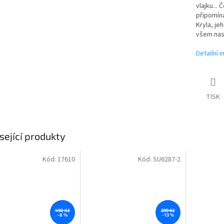
vlajku...
připomíná
Kryla, je
všem nas
Detailní 
TISK
sející produkty
Kód:
17610
Kód:
SU6287-2
490 Kč
299 Kč
–8 %
–13 %