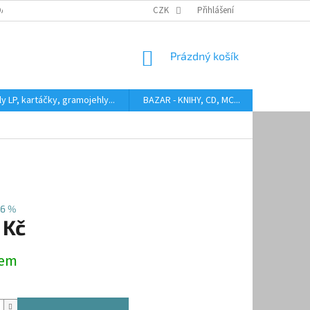
DARMA
HODNOCENÍ STAVU BAZAROVÝCH LP
CZK
Přihlášení
AUDIOKAZETY ANEB CO
NÁKUPNÍ
Prázdný košík
KOŠÍK
y LP, kartáčky, gramojehly...
BAZAR - KNIHY, CD, MC...
Kontakty
6 %
 Kč
dem