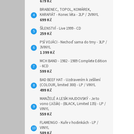
679 Kč
BRABENEC, TOPOL, KOMÁREK,
KARAFIÁT - Konec léta - 2LP / 2VINYL
699 Kč
ŠÍLENSTVÍ - Live 1999 - CD
259 Kč
PSÍ VOJÁCI - Nechoď sama do tmy - 3LP /
3VINYL
1 399 Kč
MCH BAND - 1982 - 1989 Complete Edition
- 6CD
599 Kč
BAD BEEF HAT - Uzdravením k zešílení
(COLOUR, limited 300) - LP / VINYL
499 Kč
MANŽELÉ A LESÍK HAJDOVSKÝ - Je to
vono (Jižák) - (BLACK, Limited 135) - LP /
VINYL
559 Kč
FLAMENGO - Kuře v hodinkách - LP /
VINYL
589 Kč