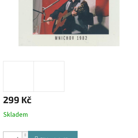
299 Kč
Měrná
Skladem
cena: