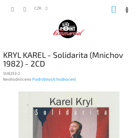
Přejít
NÁKUP
na
CZK
obsah
KOŠÍK
KRYL KAREL - Solidarita (Mnichov
1982) - 2CD
SU6253-2
Průměrné
Neohodnoceno
Podrobnosti hodnocení
hodnocení
produktu
je
0,0
z
5
hvězdiček.