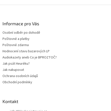
Z
á
p
a
Informace pro Vás
t
Osobní odběr po dohodě
í
Poštovné a platby
Poštovné zdarma
Hodnocení stavu bazarových LP
Audiokazety aneb Co je BPROZTOČ?
Jak psát Heuréku?
Jak nakupovat
Ochrana osobních údajů
Obchodní podmínky
Kontakt