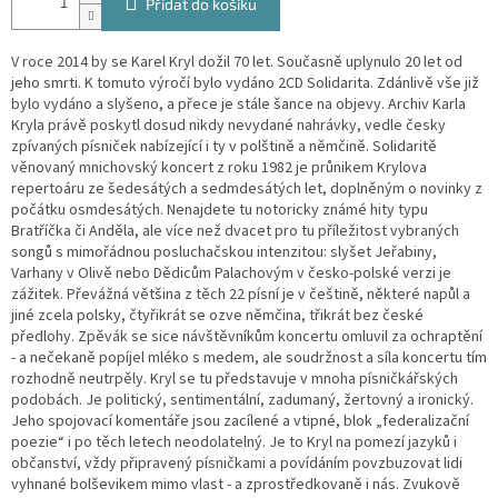
Přidat do košíku
V roce 2014 by se Karel Kryl dožil 70 let. Současně uplynulo 20 let od
jeho smrti. K tomuto výročí bylo vydáno 2CD Solidarita. Zdánlivě vše již
bylo vydáno a slyšeno, a přece je stále šance na objevy. Archiv Karla
Kryla právě poskytl dosud nikdy nevydané nahrávky, vedle česky
zpívaných písniček nabízející i ty v polštině a němčině. Solidaritě
věnovaný mnichovský koncert z roku 1982 je průnikem Krylova
repertoáru ze šedesátých a sedmdesátých let, doplněným o novinky z
počátku osmdesátých. Nenajdete tu notoricky známé hity typu
Bratříčka či Anděla, ale více než dvacet pro tu příležitost vybraných
songů s mimořádnou posluchačskou intenzitou: slyšet Jeřabiny,
Varhany v Olivě nebo Dědicům Palachovým v česko-polské verzi je
zážitek. Převážná většina z těch 22 písní je v češtině, některé napůl a
jiné zcela polsky, čtyřikrát se ozve němčina, třikrát bez české
předlohy. Zpěvák se sice návštěvníkům koncertu omluvil za ochraptění
- a nečekaně popíjel mléko s medem, ale soudržnost a síla koncertu tím
rozhodně neutrpěly. Kryl se tu představuje v mnoha písničkářských
podobách. Je politický, sentimentální, zadumaný, žertovný a ironický.
Jeho spojovací komentáře jsou zacílené a vtipné, blok „federalizační
poezie“ i po těch letech neodolatelný. Je to Kryl na pomezí jazyků i
občanství, vždy připravený písničkami a povídáním povzbuzovat lidi
vyhnané bolševikem mimo vlast - a zprostředkovaně i nás. Zvukově