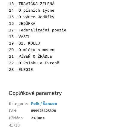
13.
TRAVIČKA ZELENÁ
14.
O písních týdne
15.
O výuce Jedůfky
16.
JEDŮFKA
17.
Federalizační poezie
18.
VASIL
19.
31. KOLEJ
20.
O mléku s medem
21.
PÍSEŇ O ŽRÁDLE
22.
O Polsku a Evropě
23.
ELEGIE
Doplňkové parametry
Kategorie
:
Folk / Šanson
EAN
:
099925625320
Přidáno
:
23-june
41719
: