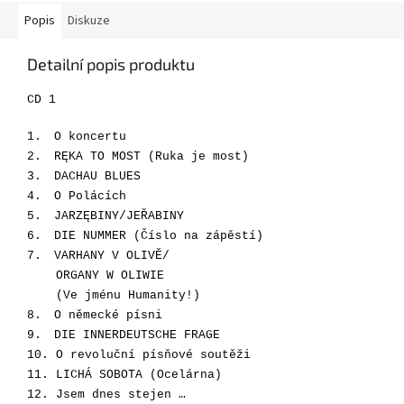
Popis
Diskuze
Detailní popis produktu
CD 1
1.
O koncertu
2.
RĘKA TO MOST (Ruka je most)
3.
DACHAU BLUES
4.
O Polácích
5.
JARZĘBINY/JEŘABINY
6.
DIE NUMMER (Číslo na zápěstí)
7.
VARHANY V OLIVĚ/
ORGANY W OLIWIE
(Ve jménu Humanity!)
8.
O německé písni
9.
DIE INNERDEUTSCHE FRAGE
10. O revoluční písňové soutěži
11. LICHÁ SOBOTA
(Ocelárna)
12.
Jsem dnes stejen …