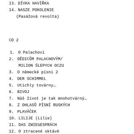
1
3.
DÍVKA HAVÍŘKA
1
4.
NASZE POKOLENIE
(Pasážová revolta)
CD 2
1.
O Palachovi
2.
DĚDICŮM PALACHOVÝM/
MILION ŚLEPYCH OCZU
3.
O německé písni 2
4.
DER SCHIMMEL
5.
Utichly továrny…
6.
BIVOJ
7.
Náš život je tak mnohotvárný…
8.
Z OHLASŮ PÍSNÍ RUSKÝCH
9.
PLAVÁČEK
10.
LILIJE (Lilie)
11.
DAS ZWIEGESPRÄCH
12.
O ztracené oktávě