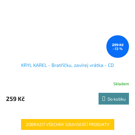
299 Kč
–13 %
KRYL KAREL - Bratříčku, zavírej vrátka - CD
Skladem
259 Kč
Do košíku
ZOBRAZIT VŠECHNY SOUVISEJÍCÍ PRODUKTY