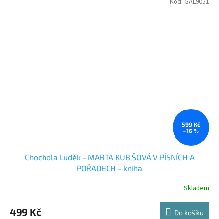
Kód:
GAL9051
599 Kč
–16 %
Chochola Luděk - MARTA KUBIŠOVÁ V PÍSNÍCH A
POŘADECH - kniha
Skladem
499 Kč
Do košíku