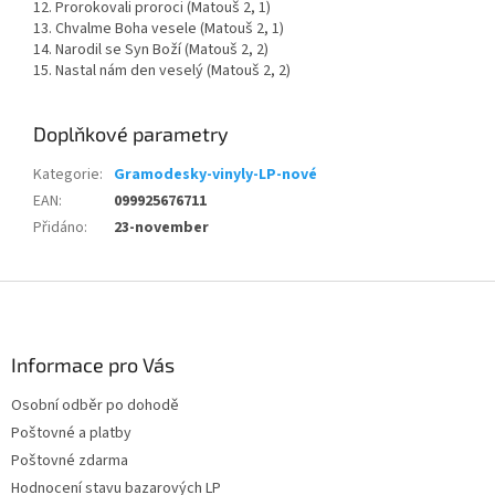
12. Prorokovali proroci (Matouš 2, 1)
13. Chvalme Boha vesele (Matouš 2, 1)
14. Narodil se Syn Boží (Matouš 2, 2)
15. Nastal nám den veselý (Matouš 2, 2)
Doplňkové parametry
Kategorie
:
Gramodesky-vinyly-LP-nové
EAN
:
099925676711
Přidáno
:
23-november
Z
á
p
a
Informace pro Vás
t
Osobní odběr po dohodě
í
Poštovné a platby
Poštovné zdarma
Hodnocení stavu bazarových LP