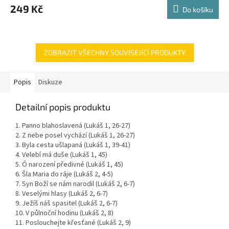
249 Kč
Do košíku
ZOBRAZIT VŠECHNY SOUVISEJÍCÍ PRODUKTY
Popis
Diskuze
Detailní popis produktu
1. Panno blahoslavená (Lukáš 1, 26-27)
2. Z nebe posel vychází (Lukáš 1, 26-27)
3. Byla cesta ušlapaná (Lukáš 1, 39-41)
4. Velebí má duše (Lukáš 1, 45)
5. Ó narození předivné (Lukáš 1, 45)
6. Šla Maria do ráje (Lukáš 2, 4-5)
7. Syn Boží se nám narodil (Lukáš 2, 6-7)
8. Veselými hlasy (Lukáš 2, 6-7)
9. Ježíš náš spasitel (Lukáš 2, 6-7)
10. V půlnoční hodinu (Lukáš 2, 8)
11. Poslouchejte křesťané (Lukáš 2, 9)