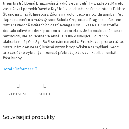
triem bratrů Ebenů k nazpívání úryvků z evangelií. Ty zhudebnil Marek,
zaranžovat pomohli David a Kryštof, k jejich nástrojům se přidali Dalibor
Štrunc na cimbál, Ingeborg Žádná na violoncello a violu da gamba, Petr
Hapka na niněru a mužský sbor Schola Gregoriana Pragensis. Celkem
patnáct vhodně svátečních částí evangelií sv. Lukáše a sv. Matouše
dostalo citlivě moderní podobu a interpretaci. Je to poslouchání snad
netradiční, ale adventně velebné, svátky oslavující. Od Panno
blahoslavená přes Syn Boží se nám narodil či Prorokovali proroci až po
Nastal nám den veselý krásné výzvy k odpočinku a zamyšlení. Sedm
pro cédéčko vybraných bonusů překračuje čas vzniku alba i unikátní
žánr hudby.
Detailní informace
ZEPTAT SE
SDÍLET
Související produkty