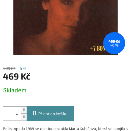
499 Kč
–6 %
499 Kč
–6 %
469 Kč
Měrná
Skladem
cena:
Přidat do košíku
Po listopadu 1989 se do studia vrátila Marta Kubišová, která se spojila s