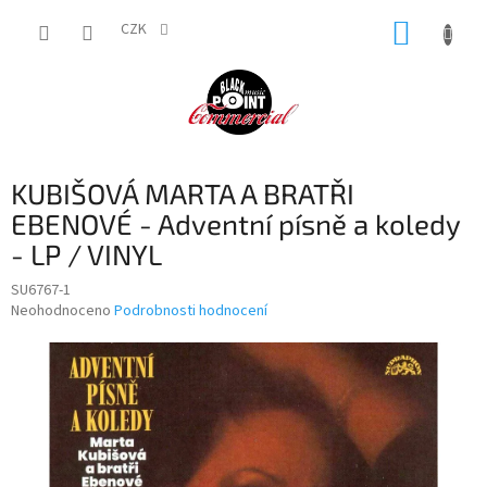
Přejít
NÁKUP
na
CZK
obsah
KOŠÍK
KUBIŠOVÁ MARTA A BRATŘI
EBENOVÉ - Adventní písně a koledy
- LP / VINYL
SU6767-1
Průměrné
Neohodnoceno
Podrobnosti hodnocení
hodnocení
produktu
je
0,0
z
5
hvězdiček.