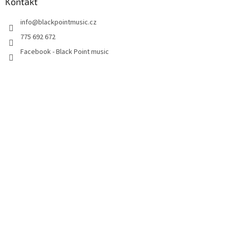
Kontakt
info
@
blackpointmusic.cz
775 692 672
Facebook - Black Point music