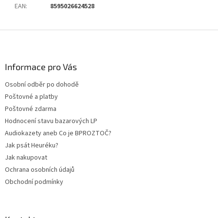
EAN
:
8595026624528
Z
á
p
a
Informace pro Vás
t
Osobní odběr po dohodě
í
Poštovné a platby
Poštovné zdarma
Hodnocení stavu bazarových LP
Audiokazety aneb Co je BPROZTOČ?
Jak psát Heuréku?
Jak nakupovat
Ochrana osobních údajů
Obchodní podmínky