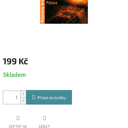
199 Kč
Měrná
Skladem
cena:
Přidat do košíku
ZEPTAT SE
SDÍLET