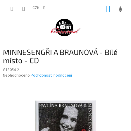
Přejít
NÁKUP
na
CZK
obsah
KOŠÍK
MINNESENGŘI A BRAUNOVÁ - Bílé
místo - CD
G13054-2
Průměrné
Neohodnoceno
Podrobnosti hodnocení
hodnocení
produktu
je
0,0
z
5
hvězdiček.