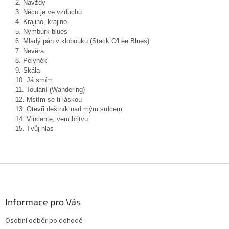
2. Navždy
3. Něco je ve vzduchu
4. Krajino, krajino
5. Nymburk blues
6. Mladý pán v klobouku (Stack O'Lee Blues)
7. Nevěra
8. Pelyněk
9. Skála
10. Já smím
11. Toulání (Wandering)
12. Mstím se ti láskou
13. Otevři deštník nad mým srdcem
14. Vincente, vem břitvu
15. Tvůj hlas
Z
á
p
a
Informace pro Vás
t
Osobní odběr po dohodě
í