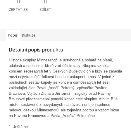
ZEPTAT SE
SDÍLET
Popis
Diskuze
Detailní popis produktu
Historie skupiny Minnesengři je úctyhodná a bohatá na písně,
události a osobnosti, které v ní účinkovaly. Skupina vznikla
koncem šedesátých let v Českých Budějovicích a brzy se zařadila
mezi nejvýraznější folková hudební uskupení u nás. V jedné z
posledních sestav kapely se koncem osmdesátých let sešli
zakládající člen Pavel „Anděl“ Pokorný, zpěvačka Pavlína
Braunová, Vojtěch Zícha a Jiří Smrž. Tragický osud Pavlíny
Braunové předznamenal pomalý konec celé skupiny. Album Bílé
místo, sestavené z nevydaných nahrávek, není jen sedmou
řadovou deskou Minnesengrů, ale zejména poctou a vzpomínkou
na Pavlínu Braunovou a Pavla „Anděla“ Pokorného.
1. Ještě ne