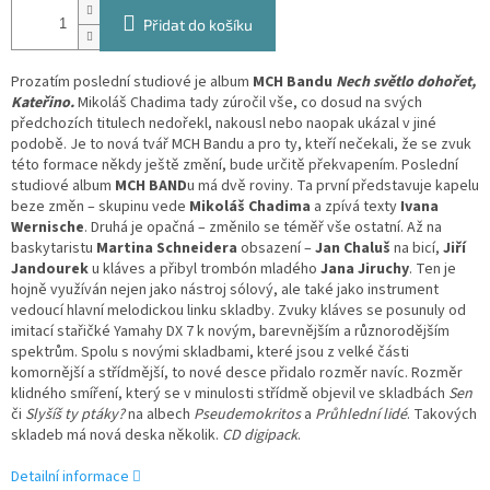
Přidat do košíku
Prozatím poslední studiové je album
MCH Bandu
Nech světlo dohořet,
Kateřino.
Mikoláš Chadima tady zúročil vše, co dosud na svých
předchozích titulech nedořekl, nakousl nebo naopak ukázal v jiné
podobě. Je to nová tvář MCH Bandu a pro ty, kteří nečekali, že se zvuk
této formace někdy ještě změní, bude určitě překvapením. Poslední
studiové album
MCH BAND
u má dvě roviny. Ta první představuje kapelu
beze změn – skupinu vede
Mikoláš Chadima
a zpívá texty
Ivana
Wernische
. Druhá je opačná – změnilo se téměř vše ostatní. Až na
baskytaristu
Martina Schneidera
obsazení –
Jan Chaluš
na bicí,
Jiří
Jandourek
u kláves a přibyl trombón mladého
Jana Jiruchy
. Ten je
hojně využíván nejen jako nástroj sólový, ale také jako instrument
vedoucí hlavní melodickou linku skladby. Zvuky kláves se posunuly od
imitací stařičké Yamahy DX 7 k novým, barevnějším a různorodějším
spektrům. Spolu s novými skladbami, které jsou z velké části
komornější a střídmější, to nové desce přidalo rozměr navíc. Rozměr
klidného smíření, který se v minulosti střídmě objevil ve skladbách
Sen
či
Slyšíš ty ptáky?
na albech
Pseudemokritos
a
Průhlední lidé
. Takových
skladeb má nová deska několik.
CD digipack
.
Detailní informace