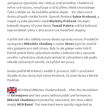
zpívají
jsou typickými. Ale i tady je znát proměna: Chadima už
neřve své názory, nevyřizuje si účty přímo. Hledí a konstatuje.
Čeká a šklebí se. Na každého jednou dojde… Ke zdaru nové
desky přispěli vokální hosté: Operně školená
Sylvie Krobová
, a
stejně vyzrále působící vokál
Markéty Průšové
. Hostující
bubeník skupiny Už jsme doma
Tomáš Paleta
zvěčnil kolísavé
nepravidelné rytmy s drncavostí své mateřské skupiny.
A ještě dvě věci udělaly novou desku opravdu novou. Produkční
spolupráce
Mikoláše Chadimy
a studia
3bees
byla do značné
míry galejemi pro obě strany. Byly to ale galeje velmi tvůrčí.
Patrně jedině tímto způsobem mohlo vzniknout něco opravdu
nového. I představa obalu byla tentokrát vyhraněná a tak padlo
několik výtvarných návrhů, než přišel ten pravý.
Desku pokřtil MCH Band v neděli 9. prosince 2007 v pražském
divadle Archa. Hosty byli Sylvie Krobová, Už jsme doma a Michal
Pavlíček.
MCH Band (Mikolas Chadima Band) - After the dissolution
of
Extempore
and two years without public performances
Mikoláš Chadima
presented his new band, this time called
simply
MCH Band
. This new band were quickly regarded as