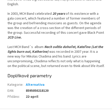
English.
In 2003,
MCH Band celebrated
20 years
of its existence with a
gala concert, which featured a number of former members of
the group and befriending musicians as guests. On the agenda
was the creation of a cross-section of the different periods of
the group. Successful recording of this concert gave Black Point
2CD Live.
Last MCH Band´s album
Nech světlo dohořet, Kateřino (Let the
lights burn out, Katherine)
was recorded in 2007 year. It is a
new way for Mikolas Chadima and his band. Lyrics are
uncompromising, Chadima reflects not only what is happening
on the political scene, but returned even to think about life itself.
Doplňkové parametry
Kategorie
:
Alternativa
EAN
:
8595050218120
Přidáno
:
22-april
Z