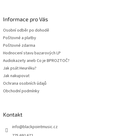
á
p
a
Informace pro Vás
t
Osobní odběr po dohodě
í
Poštovné a platby
Poštovné zdarma
Hodnocení stavu bazarových LP
Audiokazety aneb Co je BPROZTOČ?
Jak psát Heuréku?
Jak nakupovat
Ochrana osobních údajů
Obchodní podmínky
Kontakt
info
@
blackpointmusic.cz
775 692 672