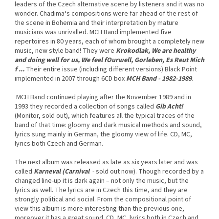
leaders of the Czech alternative scene by listeners and it was no
wonder. Chadima‘s compositions were far ahead of the rest of
the scene in Bohemia and their interpretation by mature
musicians was unrivalled. MCH Band implemented five
repertoires in 80 years, each of whom brought a completely new
music, new style band! They were
Krokodlak, We are healthy
and doing well for us, We feel fOurwell, Gorleben, Es Reut Mich
f ...
Their entire issue (including different versions) Black Point
implemented in 2007 through 6CD box
MCH Band - 1982-1989
.
MCH Band continued playing after the November 1989 and in
1993 they recorded a collection of songs called
Gib Acht!
(Monitor, sold out), which features all the typical traces of the
band of that time: gloomy and dark musical methods and sound,
lyrics sung mainly in German, the gloomy view of life. CD, MC,
lyrics both Czech and German.
The next album was released as late as six years later and was
called
Karneval (Carnival
- sold out now). Though recorded by a
changed line-up it is dark again – not only the music, but the
lyrics as well. The lyrics are in Czech this time, and they are
strongly political and social. From the compositional point of
view this album is more interesting than the previous one,
moreover it has a great sound. CD, MC, lyrics both in Czech and