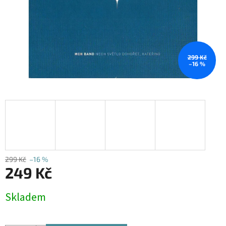
299 Kč
–16 %
299 Kč
–16 %
249 Kč
Měrná
Skladem
cena: