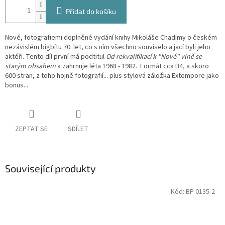
Přidat do košíku
Nové, fotografiemi doplněné vydání knihy Mikoláše Chadimy o českém
nezávislém bigbítu 70. let, co s ním všechno souviselo a jací byli jeho
aktéři. Tento díl první má podtitul
Od rekvalifikací k "Nové" vlně se
starým obsahem
a zahrnuje léta 1968 - 1982. Formát cca B4, a skoro
600 stran, z toho hojně fotografií... plus stylová záložka Extempore jako
bonus...
ZEPTAT SE
SDÍLET
Související produkty
Kód:
BP 0135-2