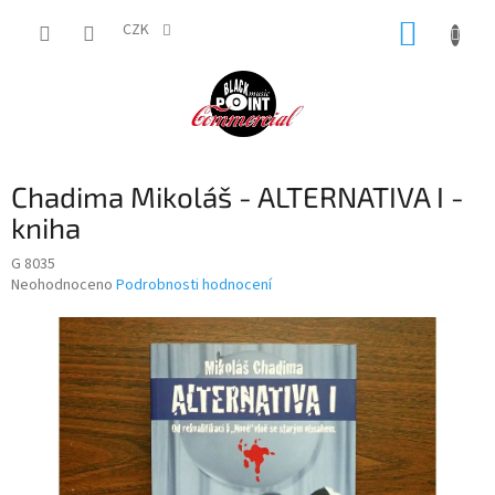
Přejít
NÁKUP
na
CZK
obsah
KOŠÍK
Chadima Mikoláš - ALTERNATIVA I -
kniha
G 8035
Průměrné
Neohodnoceno
Podrobnosti hodnocení
hodnocení
produktu
je
0,0
z
5
hvězdiček.