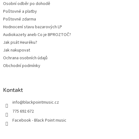
Osobní odběr po dohodě
í
Poštovné a platby
Poštovné zdarma
Hodnocení stavu bazarových LP
Audiokazety aneb Co je BPROZTOČ?
Jak psát Heuréku?
Jak nakupovat
Ochrana osobních údajů
Obchodní podmínky
Kontakt
info
@
blackpointmusic.cz
775 692 672
Facebook - Black Point music