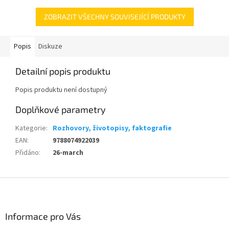
ZOBRAZIT VŠECHNY SOUVISEJÍCÍ PRODUKTY
Popis
Diskuze
Detailní popis produktu
Popis produktu není dostupný
Doplňkové parametry
Kategorie
:
Rozhovory, životopisy, faktografie
EAN
:
9788074922039
Přidáno
:
26-march
Z
á
p
a
Informace pro Vás
t