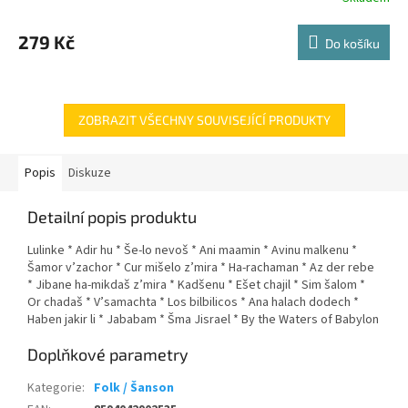
279 Kč
Do košíku
ZOBRAZIT VŠECHNY SOUVISEJÍCÍ PRODUKTY
Popis
Diskuze
Detailní popis produktu
Lulinke * Adir hu * Še-lo nevoš * Ani maamin * Avinu malkenu *
Šamor v’zachor * Cur mišelo z’mira * Ha-rachaman * Az der rebe
* Jibane ha-mikdaš z’mira * Kadšenu * Ešet chajil * Sim šalom *
Or chadaš * V’samachta * Los bilbilicos * Ana halach dodech *
Haben jakir li * Jababam * Šma Jisrael * By the Waters of Babylon
Doplňkové parametry
Kategorie
:
Folk / Šanson