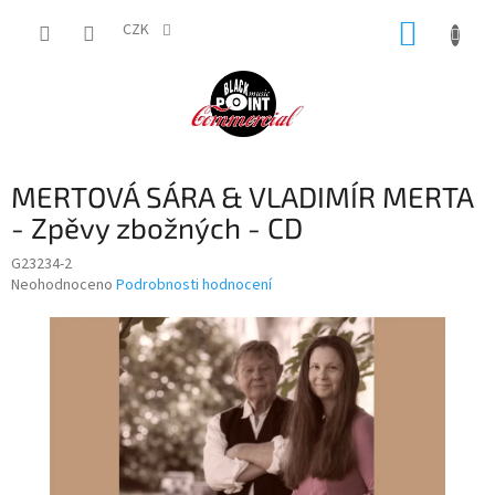
Přejít
NÁKUP
na
CZK
obsah
KOŠÍK
MERTOVÁ SÁRA & VLADIMÍR MERTA
- Zpěvy zbožných - CD
G23234-2
Průměrné
Neohodnoceno
Podrobnosti hodnocení
hodnocení
produktu
je
0,0
z
5
hvězdiček.