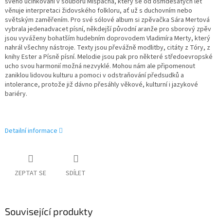
svého účinkování v souboru Mišpacha, který se od osmdesátých let
věnuje interpretaci židovského folkloru, ať už s duchovním nebo
světským zaměřením. Pro své sólové album si zpěvačka Sára Mertová
vybrala jedenadvacet písní, někdejší původní aranže pro sborový zpěv
jsou vyváženy bohatším hudebním doprovodem Vladimíra Merty, který
nahrál všechny nástroje. Texty jsou převážně modlitby, citáty z Tóry, z
knihy Ester a Písně písní. Melodie jsou pak pro některé středoevropské
ucho svou harmonií možná nezvyklé. Mohou nám ale připomenout
zaniklou lidovou kulturu a pomoci v odstraňování předsudků a
intolerance, protože již dávno přesáhly věkové, kulturní i jazykové
bariéry.
Detailní informace
ZEPTAT SE
SDÍLET
Související produkty