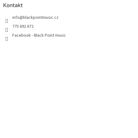
Kontakt
info
@
blackpointmusic.cz
775 692 672
Facebook - Black Point music