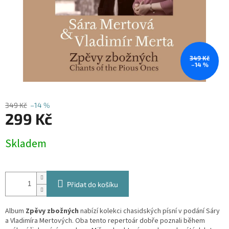
349 Kč
–14 %
349 Kč
–14 %
299 Kč
Měrná
Skladem
cena:
Přidat do košíku
Album
Zpěvy zbožných
nabízí kolekci chasidských písní v podání Sáry
a Vladimíra Mertových. Oba tento repertoár dobře poznali během