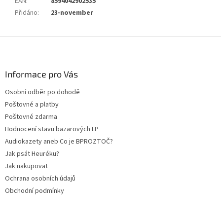
EAN
:
8594042902535
Přidáno
:
23-november
Z
á
p
a
Informace pro Vás
t
Osobní odběr po dohodě
í
Poštovné a platby
Poštovné zdarma
Hodnocení stavu bazarových LP
Audiokazety aneb Co je BPROZTOČ?
Jak psát Heuréku?
Jak nakupovat
Ochrana osobních údajů
Obchodní podmínky