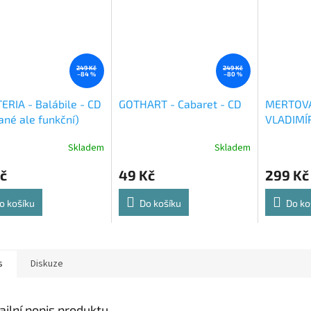
249 Kč
249 Kč
–84 %
–80 %
ERIA - Balábile - CD
GOTHART - Cabaret - CD
MERTOVÁ
ané ale funkční)
VLADIMÍ
zbožných
Skladem
Skladem
č
49 Kč
299 Kč
o košíku
Do košíku
Do ko
s
Diskuze
ailní popis produktu