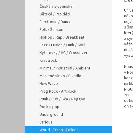
Česká a slovenská
Unive
Dětské / Pro děti
něko
nejví
Electronic / Dance
s ša
Folk / Šanson
kter
HipHop / Rap / Breakbeat
a syn
vážn
Jazz / Fusion / Funk / Soul
nezá
Kytarovky / HC / Crossover
vyst
Krautrock
Hous
Minimal / Industrial / Ambient
v No
Mluvené slovo / Divadlo
konz
New Wave
na k
NIGU
Prog Rock / Art Rock
zcel
Punk / Pub / Ska / Reggae
strhu
divá
Rock a pop
Underground
Various
World - Ethno - Folklor