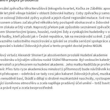
rsální zpěvačka Věra Nerušilová (Inkognito kvartet, Kočka ze Záběhlic apod.
lik let plně věnuje bádání v oblasti židovské kultury. Coby zpěvačku ji sam
ce oslovují židovské zpěvy a písně a jejich různé regionální mutace. Své rec
nsonem a blues začala před několika lety postupně obohacovat o židovské 
ým získala určitý vztah. Naprostý přelom pak způsobilo seznámení zpěvač
em Shonertovými (piano, housle), ruskými židy a vynikajícími hudebníky v o
é hudby, kteří působí jak v České republice, tak na mezinárodní scéně. Z 
vazného radostného muzicírování a zpívání se zrodila seriózní spolupráce 
upování s kolekcí židovských písní a tento projekt dostal jméno NIGUN.
lový virtuóz Alexandr Shonert je absolventem proslulé Hudební akademie
vosibirsku a bývalým sólistou ruské Státní filharmonie. Byl vedoucím katedr
ervatoři a profesorem na hudební akademii. Jeho matka Naděžda je profe
lavír. Přes tuto ryze akademickou minulost (i přítomnost) bude návštěvník k
N překvapen – odehrává se tady cosi jako kabaret židovských písní, muzika
a nenuděně baví, škádlí a dělají si drobné muzikantské naschvály, vystoupe
jící úsměvnou atmosféru a zcela naplňuje pradávný účel umění – totiž bavit
ka právě nyní a zcela bezprostředně.