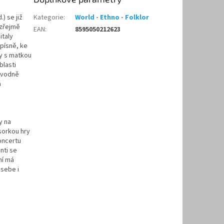
) se již
Kategorie
:
World - Ethno - Folklor
ozřejmě
EAN
:
8595050212623
italy
písně, ke
ky s matkou
blasti
původně
a
y na
sorkou hry
oncertu
nti se
ní má
 sebe i