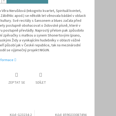
Věra Nerušilová (Inkognito kvartet, Spirituál kvintet,
Záběhlic apod.) se několik let věnovala bádání v oblasti
kultury. Své recitály s šansonem a blues začala před
lety postupně obohacovat o židovské písně, které v
ru postupně převládly. Naprostý přelom pak způsobilo
í zpěvačky s matkou a synem Shonertovými (piano,
ruskými Židy a vynikajícími hudebníky v oblasti vážné
eří působí jak v České republice, tak na mezinárodní
odil se výjimečný projekt NIGUN.
informace
ZEPTAT SE
SDÍLET
Kód:
G23234-2
Kód:
8590233087494