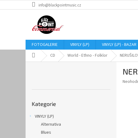
Přejít
info@blackpointmusic.cz
na
obsah
FOTOGALERIE
VINYLY (LP)
VINYLY (LP) - BAZAR
Domů
CD
World - Ethno - Folklor
NERUŠILOV
P
NER
o
s
Průměr
Neohod
t
hodnoce
r
produkt
Přeskočit
a
je
Kategorie
kategorie
0,0
n
z
n
VINYLY (LP)
5
í
hvězdič
Alternativa
p
a
Blues