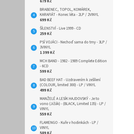
679 Kč
BRABENEC, TOPOL, KOMÁREK,
KARAFIÁT - Konec léta - 2LP / 2VINYL
699 Kč
ŠÍLENSTVÍ - Live 1999 - CD
259 Kč
PSÍ VOJÁCI - Nechoď sama do tmy - 3LP /
3VINYL
1 399 Kč
MCH BAND - 1982 - 1989 Complete Edition
- 6CD
599 Kč
BAD BEEF HAT - Uzdravením k zešílení
(COLOUR, limited 300) - LP / VINYL
499 Kč
MANŽELÉ A LESÍK HAJDOVSKÝ - Je to
vono (Jižák) - (BLACK, Limited 135) - LP /
VINYL
559 Kč
FLAMENGO - Kuře v hodinkách - LP /
VINYL
589 Kč