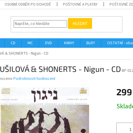
OSOBNÍ ODBĚR PO DOHODĚ
POŠTOVNÉ A PLATBY
POŠTOVNÉ Z
HLEDAT
CD
MC
DVD
KNIHY
BLRY
OSTATNÍ - obal
Á & SHONERTS - Nigun - CD
UŠILOVÁ & SHONERTS - Nigun - CD
BP 01
né
noceno
Podrobnosti hodnocení
ní
299
u
Měrná
Skla
cena:
ek.