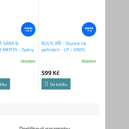
349 Kč
650 Kč
–14 %
–7 %
 SÁRA &
BULIS JIŘÍ - Slunce na
R MERTA - Zpěvy
peřinách - LP / VINYL
 - CD
Skladem
Skladem
599 Kč
šíku
Do košíku
Doplňkové parametry