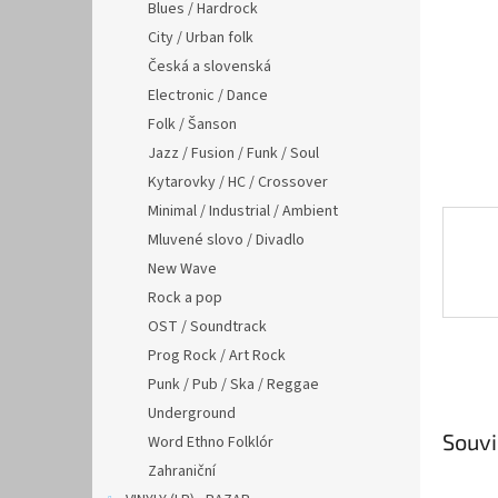
n
Blues / Hardrock
e
City / Urban folk
l
Česká a slovenská
Electronic / Dance
Folk / Šanson
Jazz / Fusion / Funk / Soul
Kytarovky / HC / Crossover
Minimal / Industrial / Ambient
Mluvené slovo / Divadlo
New Wave
Rock a pop
OST / Soundtrack
Prog Rock / Art Rock
Punk / Pub / Ska / Reggae
Underground
Souvi
Word Ethno Folklór
Zahraniční