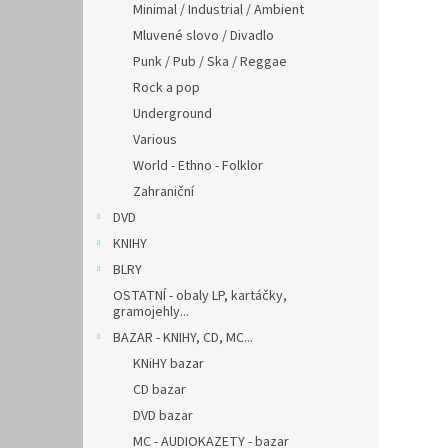
Minimal / Industrial / Ambient
Mluvené slovo / Divadlo
Punk / Pub / Ska / Reggae
Rock a pop
Underground
Various
World - Ethno - Folklor
Zahraniční
DVD
KNIHY
BLRY
OSTATNÍ - obaly LP, kartáčky,
gramojehly...
BAZAR - KNIHY, CD, MC...
KNiHY bazar
CD bazar
DVD bazar
MC - AUDIOKAZETY - bazar