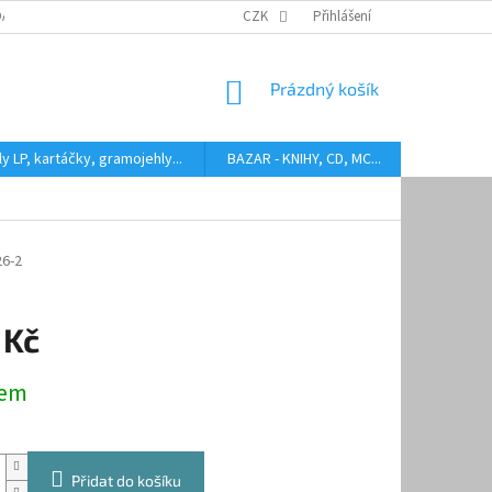
DARMA
HODNOCENÍ STAVU BAZAROVÝCH LP
CZK
Přihlášení
AUDIOKAZETY ANEB CO
NÁKUPNÍ
Prázdný košík
KOŠÍK
y LP, kartáčky, gramojehly...
BAZAR - KNIHY, CD, MC...
Kontakty
26-2
 Kč
dem
Přidat do košíku