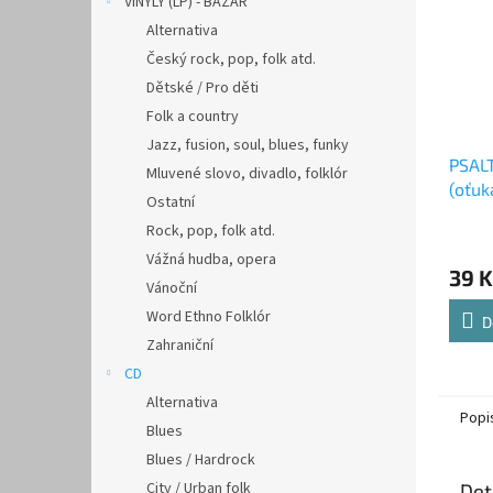
VINYLY (LP) - BAZAR
Alternativa
Český rock, pop, folk atd.
Dětské / Pro děti
Folk a country
Jazz, fusion, soul, blues, funky
PSALT
Mluvené slovo, divadlo, folklór
(oťuk
Ostatní
Rock, pop, folk atd.
Vážná hudba, opera
39 K
Vánoční
Word Ethno Folklór
D
Zahraniční
CD
Alternativa
Popi
Blues
Blues / Hardrock
City / Urban folk
Det