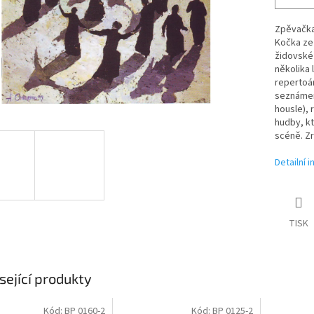
Zpěvačka 
Kočka ze 
židovské 
několika 
repertoá
seznámen
housle), 
hudby, kt
scéně. Zr
Detailní 
TISK
sející produkty
Kód:
BP 0160-2
Kód:
BP 0125-2