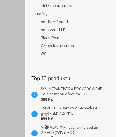
HiFi SECOND HAND
Značky
Another Sound
Antikvariat LP
Black Point
Czech Distribution
WS
Top 10 produktů
SKÁLA FRANTIŠEK A PROVODOVJANÉ -
Pojď se mnou děvče mé - CD
299 Kč
PSÍ VOJÁCI - Baroko v Čechách (2LP
gray) - 2LP / 2VINYL
899 Kč
MIŠÍK VLADIMÍR - Jednou tě potkám -
2LP+CD (2VINYL+CD)