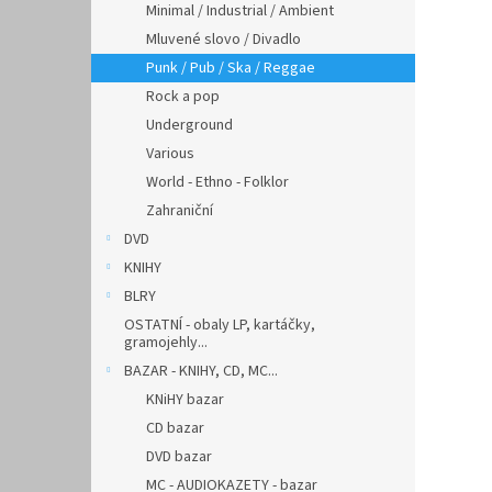
Minimal / Industrial / Ambient
Mluvené slovo / Divadlo
Punk / Pub / Ska / Reggae
Rock a pop
Underground
Various
World - Ethno - Folklor
Zahraniční
DVD
KNIHY
BLRY
OSTATNÍ - obaly LP, kartáčky,
gramojehly...
BAZAR - KNIHY, CD, MC...
KNiHY bazar
CD bazar
DVD bazar
MC - AUDIOKAZETY - bazar