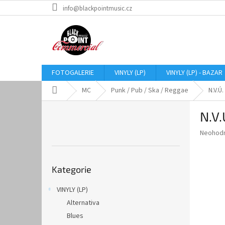
Přejít
info@blackpointmusic.cz
na
obsah
FOTOGALERIE
VINYLY (LP)
VINYLY (LP) - BAZAR
Domů
MC
Punk / Pub / Ska / Reggae
N.V.Ú.
P
N.V.
o
s
Průměr
Neohod
t
hodnoce
r
produkt
Přeskočit
a
je
Kategorie
kategorie
0,0
n
z
n
VINYLY (LP)
5
í
hvězdič
Alternativa
p
a
Blues