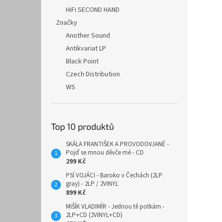
HiFi SECOND HAND
Značky
Another Sound
Antikvariat LP
Black Point
Czech Distribution
WS
Top 10 produktů
SKÁLA FRANTIŠEK A PROVODOVJANÉ -
Pojď se mnou děvče mé - CD
299 Kč
PSÍ VOJÁCI - Baroko v Čechách (2LP
gray) - 2LP / 2VINYL
899 Kč
MIŠÍK VLADIMÍR - Jednou tě potkám -
2LP+CD (2VINYL+CD)