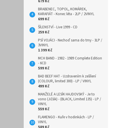
679 Kč
BRABENEC, TOPOL, KOMÁREK,
KARAFIÁT - Konec léta - 2LP / 2VINYL
699 Kč
ŠÍLENSTVÍ - Live 1999 - CD
259 Kč
PSÍ VOJÁCI - Nechoď sama do tmy - 3LP /
3VINYL
1 399 Kč
MCH BAND - 1982 - 1989 Complete Edition
- 6CD
599 Kč
BAD BEEF HAT - Uzdravením k zešílení
(COLOUR, limited 300) - LP / VINYL
499 Kč
MANŽELÉ A LESÍK HAJDOVSKÝ - Je to
vono (Jižák) - (BLACK, Limited 135) - LP /
VINYL
559 Kč
FLAMENGO - Kuře v hodinkách - LP /
VINYL
589 Kč