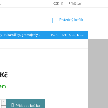
DARMA
HODNOCENÍ STAVU BAZAROVÝCH LP
CZK
Přihlášení
AUDIOKAZETY ANEB CO
NÁKUPNÍ
Prázdný košík
KOŠÍK
y LP, kartáčky, gramojehly...
BAZAR - KNIHY, CD, MC...
Kontakty
 Kč
dem
Přidat do košíku