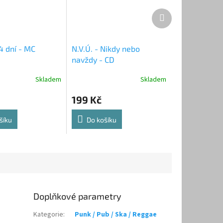
Další
produkt
14 dní - MC
N.V.Ú. - Nikdy nebo
navždy - CD
Skladem
Skladem
199 Kč
šíku
Do košíku
Doplňkové parametry
Kategorie
:
Punk / Pub / Ska / Reggae