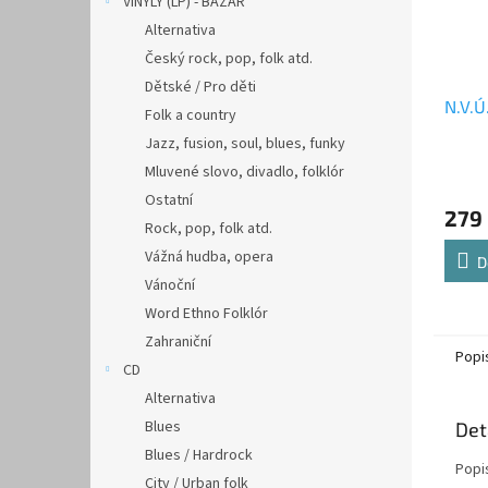
VINYLY (LP) - BAZAR
Alternativa
Český rock, pop, folk atd.
Dětské / Pro děti
N.V.Ú
Folk a country
Jazz, fusion, soul, blues, funky
Mluvené slovo, divadlo, folklór
Ostatní
279
Rock, pop, folk atd.
Vážná hudba, opera
D
Vánoční
Word Ethno Folklór
Zahraniční
Popi
CD
Alternativa
Blues
Det
Blues / Hardrock
Popi
City / Urban folk