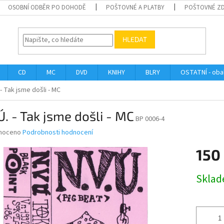
OSOBNÍ ODBĚR PO DOHODĚ
POŠTOVNÉ A PLATBY
POŠTOVNÉ Z
HLEDAT
CD
MC
DVD
KNIHY
BLRY
OSTATNÍ - obal
 - Tak jsme došli - MC
Ú. - Tak jsme došli - MC
BP 0006-4
né
noceno
Podrobnosti hodnocení
ní
150
u
Měrná
Skla
cena:
ek.