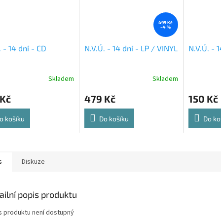
499 Kč
–4 %
. - 14 dní - CD
N.V.Ú. - 14 dní - LP / VINYL
N.V.Ú. - 
Skladem
Skladem
 Kč
479 Kč
150 Kč
o košíku
Do košíku
Do ko
s
Diskuze
ailní popis produktu
s produktu není dostupný