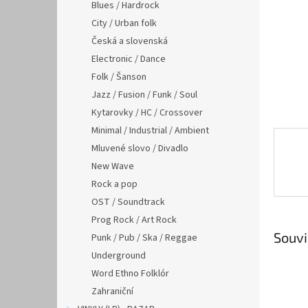
n
Blues / Hardrock
e
City / Urban folk
l
Česká a slovenská
Electronic / Dance
Folk / Šanson
Jazz / Fusion / Funk / Soul
Kytarovky / HC / Crossover
Minimal / Industrial / Ambient
Mluvené slovo / Divadlo
New Wave
Rock a pop
OST / Soundtrack
Prog Rock / Art Rock
Souvi
Punk / Pub / Ska / Reggae
Underground
Word Ethno Folklór
Zahraniční