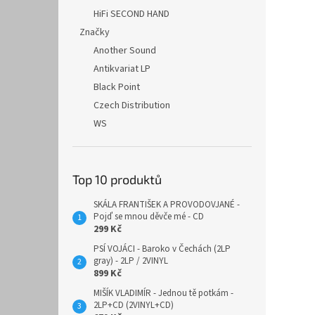
HiFi SECOND HAND
Značky
Another Sound
Antikvariat LP
Black Point
Czech Distribution
WS
Top 10 produktů
SKÁLA FRANTIŠEK A PROVODOVJANÉ -
Pojď se mnou děvče mé - CD
299 Kč
PSÍ VOJÁCI - Baroko v Čechách (2LP
gray) - 2LP / 2VINYL
899 Kč
MIŠÍK VLADIMÍR - Jednou tě potkám -
2LP+CD (2VINYL+CD)