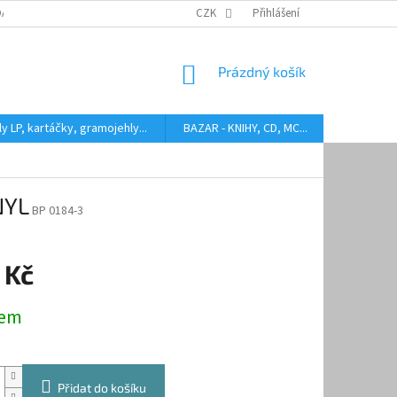
DARMA
HODNOCENÍ STAVU BAZAROVÝCH LP
CZK
Přihlášení
AUDIOKAZETY ANEB CO
NÁKUPNÍ
Prázdný košík
KOŠÍK
y LP, kartáčky, gramojehly...
BAZAR - KNIHY, CD, MC...
Kontakty
NYL
BP 0184-3
 Kč
dem
Přidat do košíku