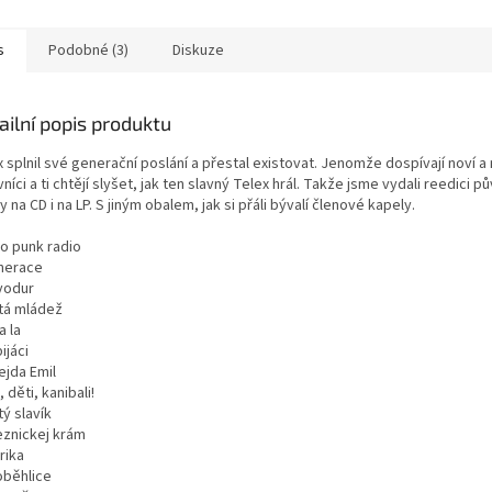
s
Podobné (3)
Diskuze
ailní popis produktu
 splnil své generační poslání a přestal existovat. Jenomže dospívají noví a 
níci a ti chtějí slyšet, jak ten slavný Telex hrál. Takže jsme vydali reedici p
 na CD i na LP. S jiným obalem, jak si přáli bývalí členové kapely.
ro punk radio
nerace
vodur
atá mládež
a la
ijáci
ejda Emil
i, děti, kanibali!
tý slavík
eznickej krám
rika
oběhlice