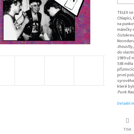
TELEX se 
Chlapíci, 
na punkov
máničky 
čistokrev
Novoduru
zhoustly,
do vlastn
1989 už m
StB měla 
příznivc
první pol
syrového 
které byl
Punk Rad
Detailní 
TISK