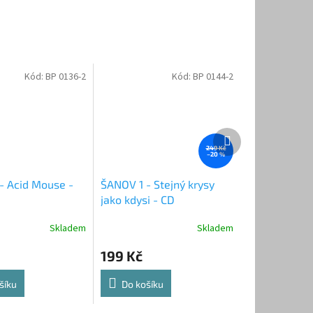
Kód:
BP 0136-2
Kód:
BP 0144-2
Další
produkt
249 Kč
–20 %
- Acid Mouse -
ŠANOV 1 - Stejný krysy
jako kdysi - CD
Skladem
Skladem
199 Kč
šíku
Do košíku