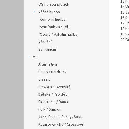
13.P
OST / Soundtrack
14.M
Vážná hudba
15.S
16.D
Komorní hudba
17.T
Symfonická hudba
18.Kl
19.S
Opera / Vokální hudba
20.O
Vánoční
Zahraniční
MC
Alternativa
Blues / Hardrock
Classic
Česká a slovenská
Dětské / Pro děti
Electronic / Dance
Folk / Šanson
Jazz, Fusion, Funky, Soul
Kytarovky / HC / Crossover