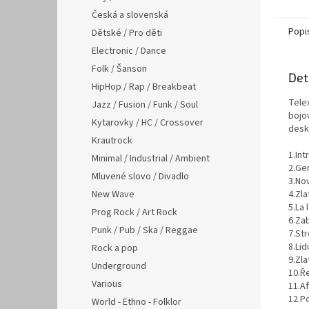
Česká a slovenská
Popi
Dětské / Pro děti
Electronic / Dance
Folk / Šanson
Det
HipHop / Rap / Breakbeat
Telex
Jazz / Fusion / Funk / Soul
bojov
Kytarovky / HC / Crossover
desky
Krautrock
1.Int
Minimal / Industrial / Ambient
2.Ge
Mluvené slovo / Divadlo
3.No
New Wave
4.Zl
5.La l
Prog Rock / Art Rock
6.Zab
Punk / Pub / Ska / Reggae
7.Str
8.Lid
Rock a pop
9.Zla
Underground
10.Ř
Various
11.Af
12.P
World - Ethno - Folklor