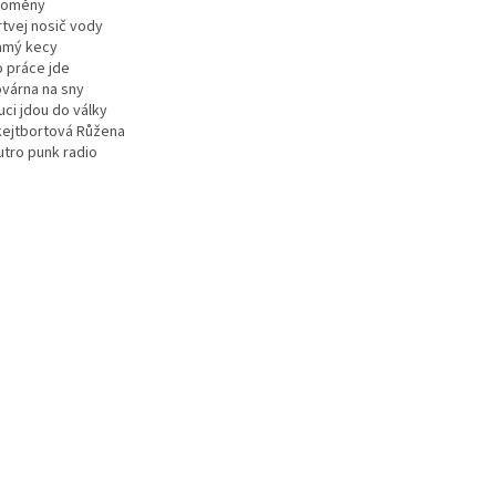
roměny
rtvej nosič vody
amý kecy
o práce jde
ovárna na sny
uci jdou do války
kejtbortová Růžena
utro punk radio