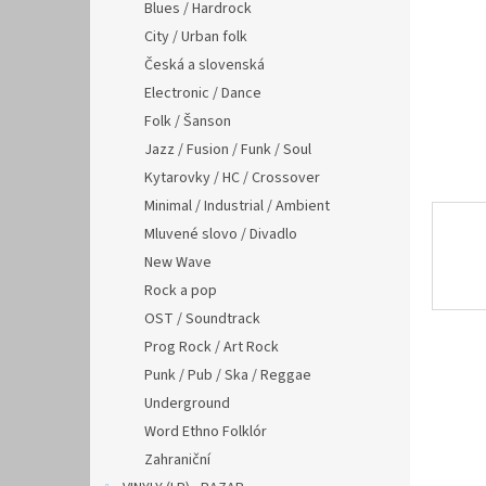
n
Blues / Hardrock
e
City / Urban folk
l
Česká a slovenská
Electronic / Dance
Folk / Šanson
Jazz / Fusion / Funk / Soul
Kytarovky / HC / Crossover
Minimal / Industrial / Ambient
Mluvené slovo / Divadlo
New Wave
Rock a pop
OST / Soundtrack
Prog Rock / Art Rock
Punk / Pub / Ska / Reggae
Underground
Word Ethno Folklór
Zahraniční