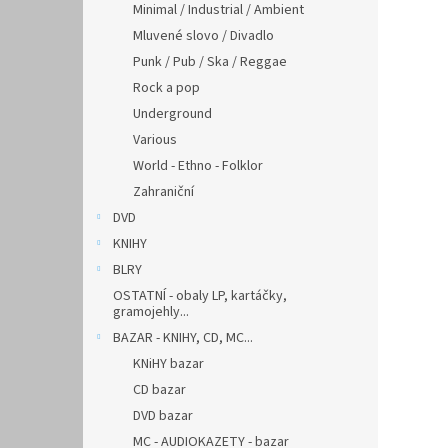
Minimal / Industrial / Ambient
Mluvené slovo / Divadlo
Punk / Pub / Ska / Reggae
Rock a pop
Underground
Various
World - Ethno - Folklor
Zahraniční
DVD
KNIHY
BLRY
OSTATNÍ - obaly LP, kartáčky,
gramojehly...
BAZAR - KNIHY, CD, MC...
KNiHY bazar
CD bazar
DVD bazar
MC - AUDIOKAZETY - bazar