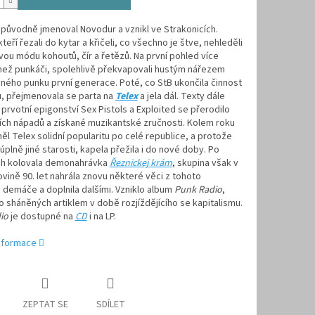
původně jmenoval Novodur a vznikl ve Strakonicích.
kteří řezali do kytar a křičeli, co všechno je štve, nehleděli
ou módu kohoutů, čír a řetězů. Na první pohled více
než punkáči, spolehlivě překvapovali hustým nářezem
ného punku první generace. Poté, co StB ukončila činnost
, přejmenovala se parta na
Telex
a jela dál. Texty dále
 prvotní epigonství Sex Pistols a Exploited se přerodilo
ích nápadů a získané muzikantské zručnosti. Kolem roku
ěl Telex solidní popularitu po celé republice, a protože
úplně jiné starosti, kapela přežila i do nové doby. Po
ích kolovala demonahrávka
Řeznickej krám
, skupina však v
ovině 90. let nahrála znovu některé věci z tohoto
demáče a doplnila dalšími. Vzniklo album
Punk Radio
,
o sháněných artiklem v době rozjíždějícího se kapitalismu.
io
je dostupné na
CD
i na LP.
informace
ZEPTAT SE
SDÍLET