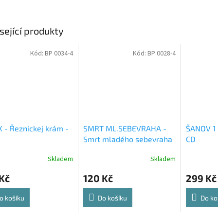
sející produkty
Kód:
BP 0034-4
Kód:
BP 0028-4
 - Řeznickej krám -
SMRT ML.SEBEVRAHA -
ŠANOV 1 
Smrt mladého sebevraha
CD
- MC
Skladem
Skladem
Kč
120 Kč
299 Kč
o košíku
Do košíku
Do ko