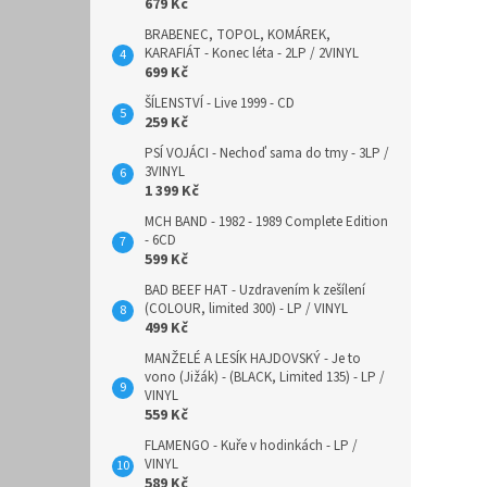
679 Kč
BRABENEC, TOPOL, KOMÁREK,
KARAFIÁT - Konec léta - 2LP / 2VINYL
699 Kč
ŠÍLENSTVÍ - Live 1999 - CD
259 Kč
PSÍ VOJÁCI - Nechoď sama do tmy - 3LP /
3VINYL
1 399 Kč
MCH BAND - 1982 - 1989 Complete Edition
- 6CD
599 Kč
BAD BEEF HAT - Uzdravením k zešílení
(COLOUR, limited 300) - LP / VINYL
499 Kč
MANŽELÉ A LESÍK HAJDOVSKÝ - Je to
vono (Jižák) - (BLACK, Limited 135) - LP /
VINYL
559 Kč
FLAMENGO - Kuře v hodinkách - LP /
VINYL
589 Kč