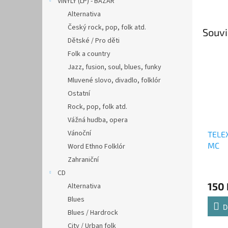
VINYLY (LP) - BAZAR
Alternativa
Český rock, pop, folk atd.
Souvi
Dětské / Pro děti
Folk a country
Jazz, fusion, soul, blues, funky
Mluvené slovo, divadlo, folklór
Ostatní
Rock, pop, folk atd.
Vážná hudba, opera
Vánoční
TELEX
MC
Word Ethno Folklór
Zahraniční
CD
150 
Alternativa
Blues
D
Blues / Hardrock
City / Urban folk