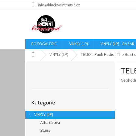
Přejít
info@blackpointmusic.cz
na
obsah
FOTOGALERIE
VINYLY (LP)
VINYLY (LP) - BAZAR
Domů
VINYLY (LP)
TELEX - Punk Radio (The Best of
P
TELE
o
s
Průměr
Neohod
t
hodnoce
r
produkt
Přeskočit
a
je
Kategorie
kategorie
0,0
n
z
n
VINYLY (LP)
5
í
hvězdič
Alternativa
p
a
Blues