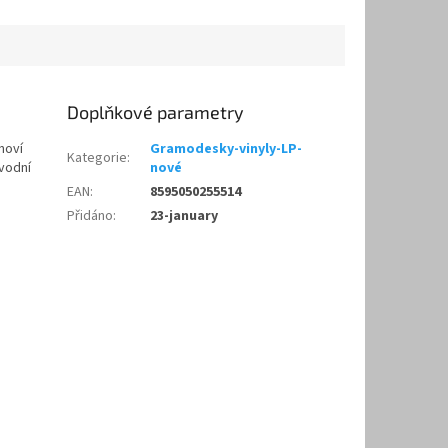
Doplňkové parametry
noví
Gramodesky-vinyly-LP-
Kategorie
:
ůvodní
nové
EAN
:
8595050255514
Přidáno
:
23-january