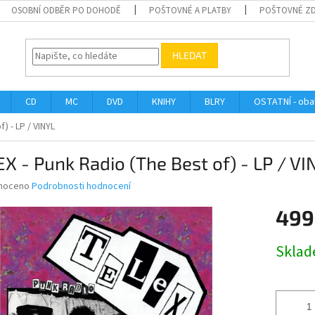
OSOBNÍ ODBĚR PO DOHODĚ
POŠTOVNÉ A PLATBY
POŠTOVNÉ Z
HLEDAT
CD
MC
DVD
KNIHY
BLRY
OSTATNÍ - obal
) - LP / VINYL
X - Punk Radio (The Best of) - LP / VI
né
noceno
Podrobnosti hodnocení
ní
499
u
Měrná
Skla
cena:
ek.