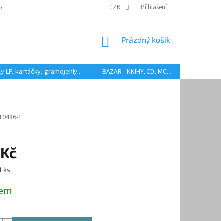
DARMA
HODNOCENÍ STAVU BAZAROVÝCH LP
CZK
Přihlášení
AUDIOKAZETY ANEB CO
NÁKUPNÍ
Prázdný košík
KOŠÍK
y LP, kartáčky, gramojehly...
BAZAR - KNIHY, CD, MC...
Kontakty
10486-1
 Kč
1 ks
dem