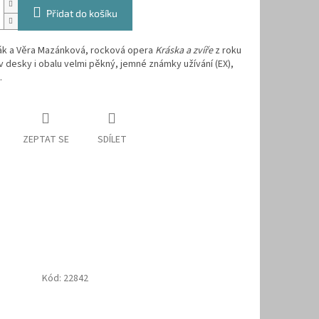
Přidat do košíku
ák a Věra Mazánková, rocková opera
Kráska a zvíře
z roku
v desky i obalu velmi pěkný, jemné známky užívání (EX),
.
ZEPTAT SE
SDÍLET
Kód:
22842