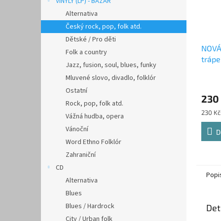
VINYLY (LP) - BAZAR
Alternativa
Český rock, pop, folk atd.
Dětské / Pro děti
NOVÁ
Folk a country
trápe
Jazz, fusion, soul, blues, funky
Mluvené slovo, divadlo, folklór
Ostatní
230
Rock, pop, folk atd.
Měrná
230 Kč 
Vážná hudba, opera
cena:
Vánoční
D
Word Ethno Folklór
Zahraniční
CD
Popi
Alternativa
Blues
Blues / Hardrock
Det
City / Urban folk