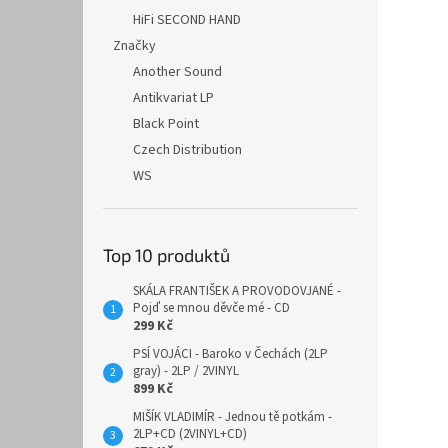
HiFi SECOND HAND
Značky
Another Sound
Antikvariat LP
Black Point
Czech Distribution
WS
Top 10 produktů
SKÁLA FRANTIŠEK A PROVODOVJANÉ -
Pojď se mnou děvče mé - CD
299 Kč
PSÍ VOJÁCI - Baroko v Čechách (2LP
gray) - 2LP / 2VINYL
899 Kč
MIŠÍK VLADIMÍR - Jednou tě potkám -
2LP+CD (2VINYL+CD)