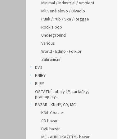
Minimal / Industrial / Ambient
Mluvené slovo / Divadlo
Punk / Pub / Ska / Reggae
Rock a pop
Underground
Various
World - Ethno - Folklor
Zahraniční
DVD
KNIHY
BLRY
OSTATNÍ - obaly LP, kartáčky,
gramojehly...
BAZAR - KNIHY, CD, MC...
KNiHY bazar
CD bazar
DVD bazar
MC - AUDIOKAZETY - bazar