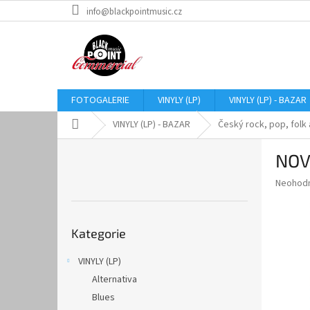
Přejít
info@blackpointmusic.cz
na
obsah
FOTOGALERIE
VINYLY (LP)
VINYLY (LP) - BAZAR
Domů
VINYLY (LP) - BAZAR
Český rock, pop, folk 
P
NOVÁ
o
s
Průměr
Neohod
t
hodnoce
r
produkt
Přeskočit
a
je
Kategorie
kategorie
0,0
n
z
n
VINYLY (LP)
5
í
hvězdič
Alternativa
p
a
Blues