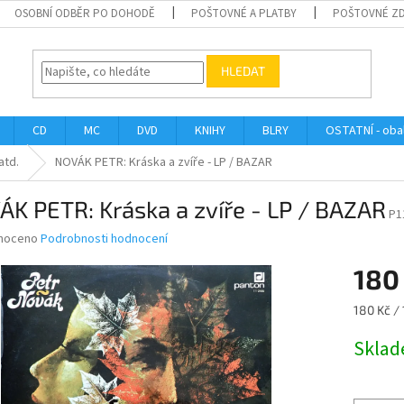
OSOBNÍ ODBĚR PO DOHODĚ
POŠTOVNÉ A PLATBY
POŠTOVNÉ Z
HLEDAT
CD
MC
DVD
KNIHY
BLRY
OSTATNÍ - obal
atd.
NOVÁK PETR: Kráska a zvíře - LP / BAZAR
K PETR: Kráska a zvíře - LP / BAZAR
P1
né
noceno
Podrobnosti hodnocení
ní
180
u
Měrná
180 Kč / 
cena:
Skla
ek.