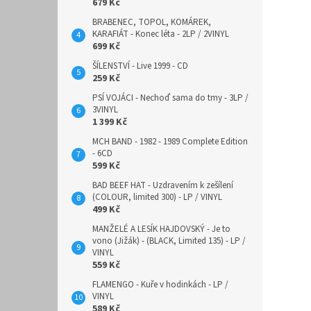
679 Kč
BRABENEC, TOPOL, KOMÁREK,
KARAFIÁT - Konec léta - 2LP / 2VINYL
699 Kč
ŠÍLENSTVÍ - Live 1999 - CD
259 Kč
PSÍ VOJÁCI - Nechoď sama do tmy - 3LP /
3VINYL
1 399 Kč
MCH BAND - 1982 - 1989 Complete Edition
- 6CD
599 Kč
BAD BEEF HAT - Uzdravením k zešílení
(COLOUR, limited 300) - LP / VINYL
499 Kč
MANŽELÉ A LESÍK HAJDOVSKÝ - Je to
vono (Jižák) - (BLACK, Limited 135) - LP /
VINYL
559 Kč
FLAMENGO - Kuře v hodinkách - LP /
VINYL
589 Kč