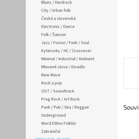
n
Blues / Hardrock
e
City / Urban folk
l
Česká a slovenská
Electronic / Dance
Folk / Šanson
Jazz / Fusion / Funk / Soul
Kytarovky / HC / Crossover
Minimal / Industrial / Ambient
Mluvené slovo / Divadlo
New Wave
Rock a pop
OST / Soundtrack
Prog Rock / Art Rock
Souvi
Punk / Pub / Ska / Reggae
Underground
Word Ethno Folklór
Zahraniční