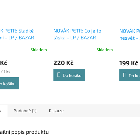
K PETR: Sladké
NOVÁK PETR: Co je to
NOVÁK PE
ní - LP / BAZAR
láska - LP / BAZAR
nesvět -
Skladem
Skladem
 Kč
220 Kč
199 Kč
/ 1 ks
Do košíku
Do ko
o košíku
s
Podobné (1)
Diskuze
ailní popis produktu