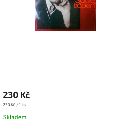
230 Kč
Měrná
230 Kč / 1 ks
cena:
Skladem