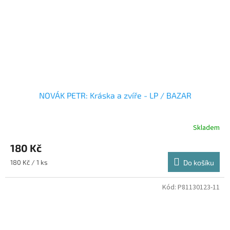
NOVÁK PETR: Kráska a zvíře - LP / BAZAR
Skladem
180 Kč
Měrná
180 Kč / 1 ks
Do košíku
cena:
Kód:
P81130123-11