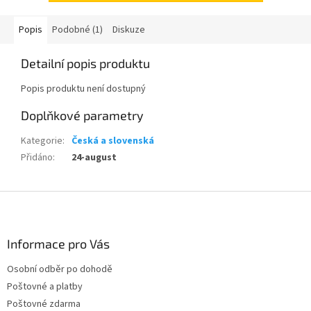
Popis
Podobné (1)
Diskuze
Detailní popis produktu
Popis produktu není dostupný
Doplňkové parametry
Kategorie
:
Česká a slovenská
Přidáno
:
24-august
Z
á
p
a
Informace pro Vás
t
Osobní odběr po dohodě
í
Poštovné a platby
Poštovné zdarma