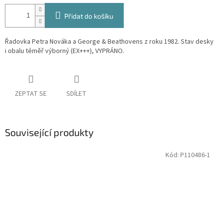
Přidat do košíku
Řadovka Petra Nováka a George & Beathovens z roku 1982. Stav desky
i obalu téměř výborný (EX+++), VYPRÁNO.
ZEPTAT SE
SDÍLET
Související produkty
Kód:
P110486-1