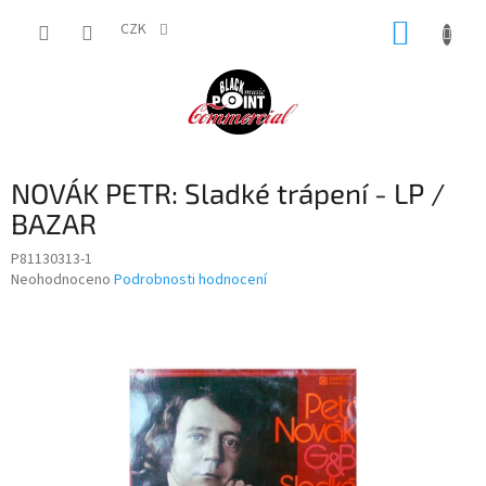
Přejít
NÁKUP
na
CZK
obsah
KOŠÍK
NOVÁK PETR: Sladké trápení - LP /
BAZAR
P81130313-1
Průměrné
Neohodnoceno
Podrobnosti hodnocení
hodnocení
produktu
je
0,0
z
5
hvězdiček.