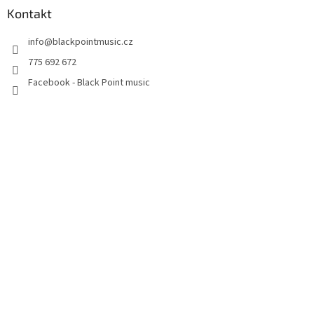
Kontakt
info
@
blackpointmusic.cz
775 692 672
Facebook - Black Point music