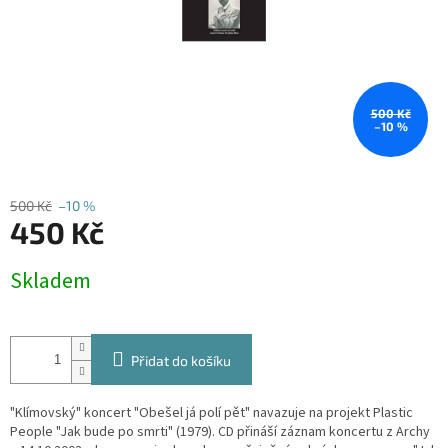
500 Kč
–10 %
500 Kč
–10 %
450 Kč
Měrná
Skladem
cena:
Přidat do košíku
"Klímovský" koncert "Obešel já polí pět" navazuje na projekt Plastic
People "Jak bude po smrti" (1979). CD přináší záznam koncertu z Archy