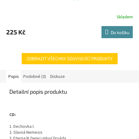
Skladem
225 Kč
Do košíku
ZOBRAZIT VŠECHNY SOUVISEJÍCÍ PRODUKTY
Popis
Podobné (3)
Diskuze
Detailní popis produktu
CD:
1. Dechovka I.
2. Slavná Nemesis
3. Eterna/K Denici mluví Dryáda