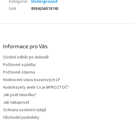
Kategorie
:
Underground
EAN
:
8594156570743
Z
á
p
a
Informace pro Vás
t
Osobní odběr po dohodě
í
Poštovné a platby
Poštovné zdarma
Hodnocení stavu bazarových LP
Audiokazety aneb Co je BPROZTOČ?
Jak psát Heuréku?
Jak nakupovat
Ochrana osobních údajů
Obchodní podmínky