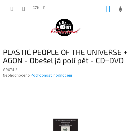
Přejít
NÁKUP
na
CZK
obsah
KOŠÍK
PLASTIC PEOPLE OF THE UNIVERSE +
AGON - Obešel já polí pět - CD+DVD
GR074-2
Průměrné
Neohodnoceno
Podrobnosti hodnocení
hodnocení
produktu
je
0,0
z
5
hvězdiček.