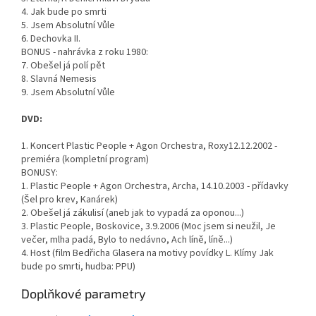
4. Jak bude po smrti
5. Jsem Absolutní Vůle
6. Dechovka II.
BONUS - nahrávka z roku 1980:
7. Obešel já polí pět
8. Slavná Nemesis
9. Jsem Absolutní Vůle
DVD:
1. Koncert Plastic People + Agon Orchestra, Roxy12.12.2002 -
premiéra (kompletní program)
BONUSY:
1. Plastic People + Agon Orchestra, Archa, 14.10.2003 - přídavky
(Šel pro krev, Kanárek)
2. Obešel já zákulisí (aneb jak to vypadá za oponou...)
3. Plastic People, Boskovice, 3.9.2006 (Moc jsem si neužil, Je
večer, mlha padá, Bylo to nedávno, Ach líně, líně...)
4. Host (film Bedřicha Glasera na motivy povídky L. Klímy Jak
bude po smrti, hudba: PPU)
Doplňkové parametry