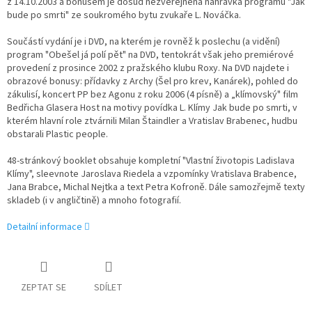
z 14.10.2003 a bonusem je dosud nezveřejněná nahrávka programu "Jak
bude po smrti" ze soukromého bytu zvukaře L. Nováčka.
Součástí vydání je i DVD, na kterém je rovněž k poslechu (a vidění)
program "Obešel já polí pět" na DVD, tentokrát však jeho premiérové
provedení z prosince 2002 z pražského klubu Roxy. Na DVD najdete i
obrazové bonusy: přídavky z Archy (Šel pro krev, Kanárek), pohled do
zákulisí, koncert PP bez Agonu z roku 2006 (4 písně) a „klímovský" film
Bedřicha Glasera Host na motivy povídka L. Klímy Jak bude po smrti, v
kterém hlavní role ztvárnili Milan Štaindler a Vratislav Brabenec, hudbu
obstarali Plastic people.
48-stránkový booklet obsahuje kompletní "Vlastní životopis Ladislava
Klímy", sleevnote Jaroslava Riedela a vzpomínky Vratislava Brabence,
Jana Brabce, Michal Nejtka a text Petra Kofroně. Dále samozřejmě texty
skladeb (i v angličtině) a mnoho fotografií.
Detailní informace
ZEPTAT SE
SDÍLET