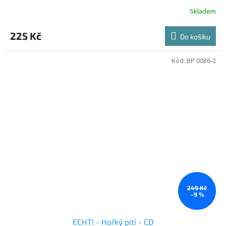
Skladem
225 Kč
Do košíku
Kód:
BP 0086-2
249 Kč
–9 %
ECHT! - Hořký pití - CD