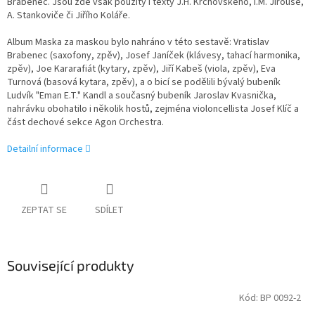
Brabenec. Jsou zde však použity i texty J.H. Krchovského, I.M. Jirouse,
A. Stankoviče či Jiřího Koláře.
Album Maska za maskou bylo nahráno v této sestavě: Vratislav
Brabenec (saxofony, zpěv), Josef Janíček (klávesy, tahací harmonika,
zpěv), Joe Kararafiát (kytary, zpěv), Jiří Kabeš (viola, zpěv), Eva
Turnová (basová kytara, zpěv), a o bicí se podělili bývalý bubeník
Ludvík "Eman E.T." Kandl a současný bubeník Jaroslav Kvasnička,
nahrávku obohatilo i několik hostů, zejména violoncellista Josef Klíč a
část dechové sekce Agon Orchestra.
Detailní informace
ZEPTAT SE
SDÍLET
Související produkty
Kód:
BP 0092-2