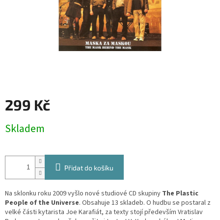
299 Kč
Měrná
Skladem
cena:
Přidat do košíku
Na sklonku roku 2009 vyšlo nové studiové CD skupiny
The Plastic
People of the Universe
. Obsahuje 13 skladeb. O hudbu se postaral z
velké části kytarista Joe Karafiát, za texty stojí především Vratislav