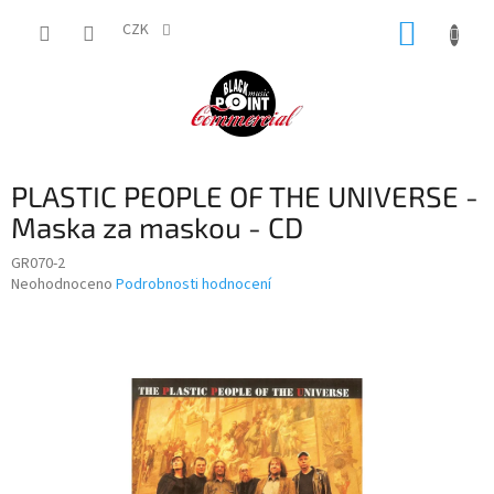
Přejít
NÁKUP
na
CZK
obsah
KOŠÍK
PLASTIC PEOPLE OF THE UNIVERSE -
Maska za maskou - CD
GR070-2
Průměrné
Neohodnoceno
Podrobnosti hodnocení
hodnocení
produktu
je
0,0
z
5
hvězdiček.