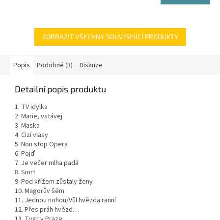
ZOBRAZIT VŠECHNY SOUVISEJÍCÍ PRODUKTY
Popis
Podobné (3)
Diskuze
Detailní popis produktu
1. TV idylka
2. Marie, vstávej
3. Maska
4. Cizí vlasy
5. Non stop Opera
6. Pojď
7. Je večer mlha padá
8. Smrt
9. Pod křížem zůstaly ženy
10. Magorův šém
11. Jednou nohou/Vůl hvězda ranní
12. Přes práh hvězd…
13. Tygr v Praze