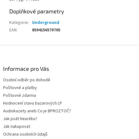
Doplňkové parametry
Kategorie
:
Underground
EAN
:
8594156570705
Z
á
p
a
Informace pro Vás
t
Osobní odběr po dohodě
í
Poštovné a platby
Poštovné zdarma
Hodnocení stavu bazarových LP
Audiokazety aneb Co je BPROZTOČ?
Jak psát Heuréku?
Jak nakupovat
Ochrana osobních údajů