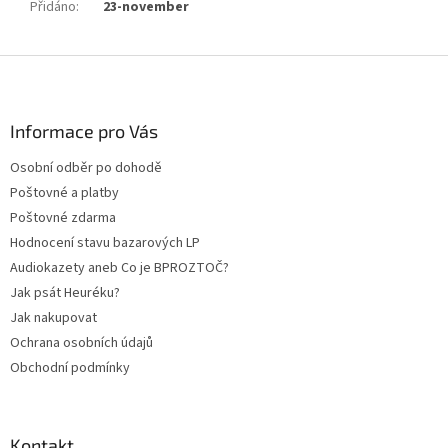
Přidáno
:
23-november
Z
á
p
a
Informace pro Vás
t
Osobní odběr po dohodě
í
Poštovné a platby
Poštovné zdarma
Hodnocení stavu bazarových LP
Audiokazety aneb Co je BPROZTOČ?
Jak psát Heuréku?
Jak nakupovat
Ochrana osobních údajů
Obchodní podmínky
Kontakt