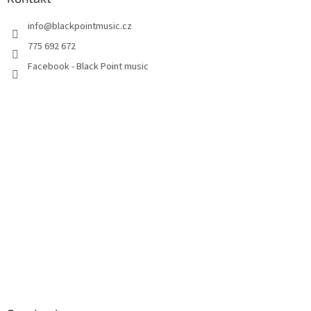
info
@
blackpointmusic.cz
775 692 672
Facebook - Black Point music