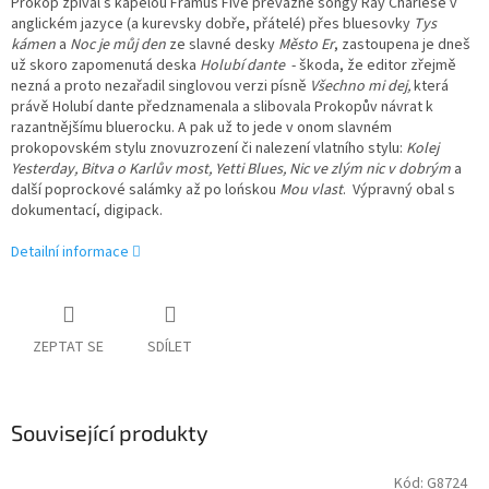
Prokop zpíval s kapelou Framus Five převážně songy Ray Charlese v
anglickém jazyce (a kurevsky dobře, přátelé) přes bluesovky
Tys
kámen
a
Noc je můj den
ze slavné desky
Město Er
, zastoupena je dneš
už skoro zapomenutá deska
Holubí dante
- škoda, že editor zřejmě
nezná a proto nezařadil singlovou verzi písně
Všechno mi dej,
která
právě Holubí dante předznamenala a slibovala Prokopův návrat k
razantnějšímu bluerocku. A pak už to jede v onom slavném
prokopovském stylu znovuzrození či nalezení vlatního stylu:
Kolej
Yesterday, Bitva o Karlův most, Yetti Blues, Nic ve zlým nic v dobrým
a
další poprockové salámky až po lońskou
Mou vlast
. Výpravný obal s
dokumentací, digipack.
Detailní informace
ZEPTAT SE
SDÍLET
Související produkty
Kód:
G8724