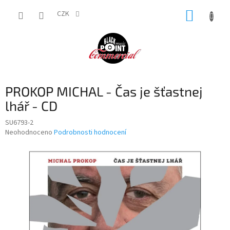
Přejít
NÁKUP
na
CZK
obsah
KOŠÍK
PROKOP MICHAL - Čas je šťastnej
lhář - CD
SU6793-2
Průměrné
Neohodnoceno
Podrobnosti hodnocení
hodnocení
produktu
je
0,0
z
5
hvězdiček.