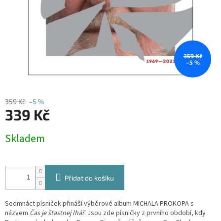
359 Kč
–5 %
359 Kč
–5 %
339 Kč
Měrná
Skladem
cena:
Přidat do košíku
Sedmnáct písniček přináší výběrové album MICHALA PROKOPA s
názvem
Čas je šťastnej lhář
. Jsou zde písničky z prvního období, kdy