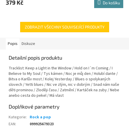
379 Kč
Do košíku
ZOBRAZIT VŠECHNY SOUVISEJÍCÍ PRODUKTY
Popis
Diskuze
Detailní popis produktu
Tracklist: Keep a Light in the Window / Hold on I´m Coming / I
Believe to My Soul / Tys kámen / Noc je můj den / Holubí dante /
Bitva o Karlův most / Kolej Yesterday / Blues o spolykaných
slovech / Yetti blues / Nic ve zlým, nic v dobrým / Snad nám naše
děti prominou / Zloději času / Zatmění / Kartáček na zuby / Nebe
anebo cesta do pekel / Má vlast
Doplňkové parametry
Kategorie
:
Rock a pop
EAN
:
099925679323