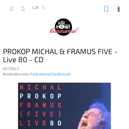
Přejít
NÁKUP
na
CZK
obsah
KOŠÍK
PROKOP MICHAL & FRAMUS FIVE -
Live 80 - CD
SU7302-2
Průměrné
Neohodnoceno
Podrobnosti hodnocení
hodnocení
produktu
je
0,0
z
5
hvězdiček.