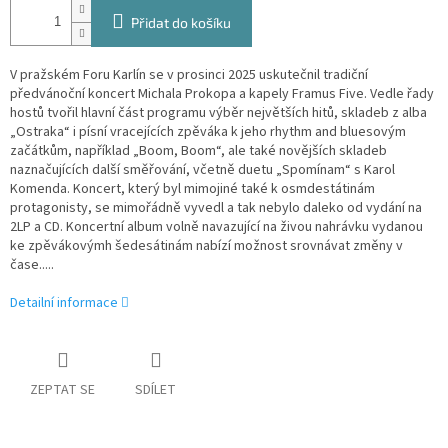
Přidat do košíku
V pražském Foru Karlín se v prosinci 2025 uskutečnil tradiční
předvánoční koncert Michala Prokopa a kapely Framus Five. Vedle řady
hostů tvořil hlavní část programu výběr největších hitů, skladeb z alba
„Ostraka“ i písní vracejících zpěváka k jeho rhythm and bluesovým
začátkům, například „Boom, Boom“, ale také novějších skladeb
naznačujících další směřování, včetně duetu „Spomínam“ s Karol
Komenda. Koncert, který byl mimojiné také k osmdestátinám
protagonisty, se mimořádně vyvedl a tak nebylo daleko od vydání na
2LP a CD. Koncertní album volně navazující na živou nahrávku vydanou
ke zpěvákovýmh šedesátinám nabízí možnost srovnávat změny v
čase.....
Detailní informace
ZEPTAT SE
SDÍLET