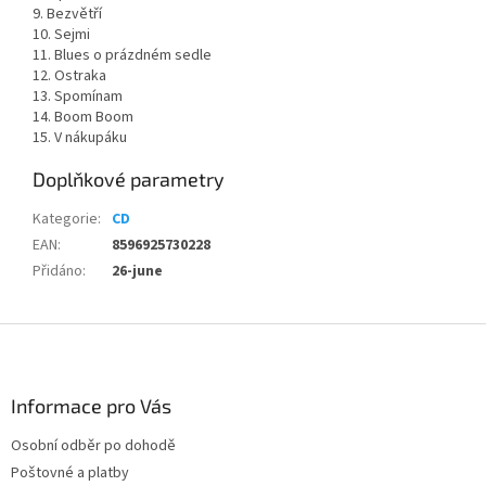
9. Bezvětří
10. Sejmi
11. Blues o prázdném sedle
12. Ostraka
13. Spomínam
14. Boom Boom
15. V nákupáku
Doplňkové parametry
Kategorie
:
CD
EAN
:
8596925730228
Přidáno
:
26-june
Z
á
p
a
Informace pro Vás
t
Osobní odběr po dohodě
í
Poštovné a platby