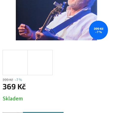
399 Kč
–7 %
399 Kč
–7 %
369 Kč
Měrná
Skladem
cena: