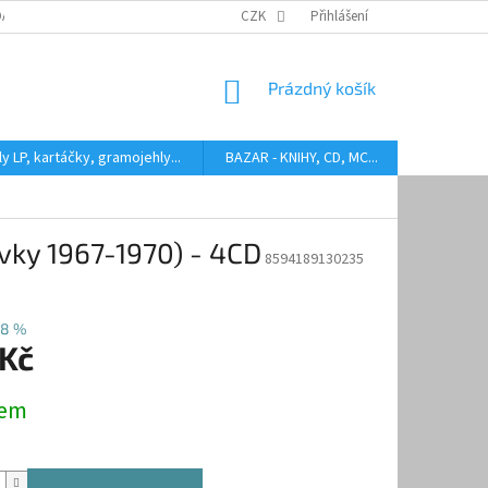
DARMA
HODNOCENÍ STAVU BAZAROVÝCH LP
CZK
Přihlášení
AUDIOKAZETY ANEB CO
NÁKUPNÍ
Prázdný košík
KOŠÍK
y LP, kartáčky, gramojehly...
BAZAR - KNIHY, CD, MC...
Kontakty
vky 1967-1970) - 4CD
8594189130235
–8 %
 Kč
dem