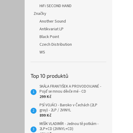
HiFi SECOND HAND
Značky
Another Sound
Antikvariat LP
Black Point
Czech Distribution
WS
Top 10 produktů
SKÁLA FRANTIŠEK A PROVODOVJANÉ -
Pojď se mnou děvče mé - CD
299 Kč
PSÍ VOJÁCI - Baroko v Čechách (2LP
gray) - 2LP / 2VINYL
899 Kč
MIŠÍK VLADIMÍR - Jednou tě potkám -
2LP+CD (2VINYL+CD)