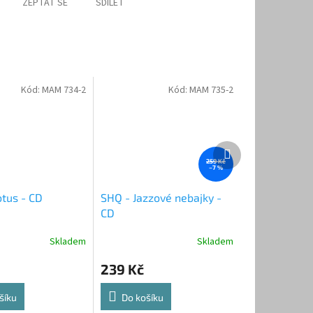
ZEPTAT SE
SDÍLET
Kód:
MAM 734-2
Kód:
MAM 735-2
Další
produkt
259 Kč
–7 %
tus - CD
SHQ - Jazzové nebajky -
CD
Skladem
Skladem
239 Kč
šíku
Do košíku