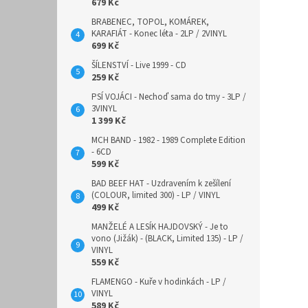
679 Kč
BRABENEC, TOPOL, KOMÁREK,
KARAFIÁT - Konec léta - 2LP / 2VINYL
699 Kč
ŠÍLENSTVÍ - Live 1999 - CD
259 Kč
PSÍ VOJÁCI - Nechoď sama do tmy - 3LP /
3VINYL
1 399 Kč
MCH BAND - 1982 - 1989 Complete Edition
- 6CD
599 Kč
BAD BEEF HAT - Uzdravením k zešílení
(COLOUR, limited 300) - LP / VINYL
499 Kč
MANŽELÉ A LESÍK HAJDOVSKÝ - Je to
vono (Jižák) - (BLACK, Limited 135) - LP /
VINYL
559 Kč
FLAMENGO - Kuře v hodinkách - LP /
VINYL
589 Kč