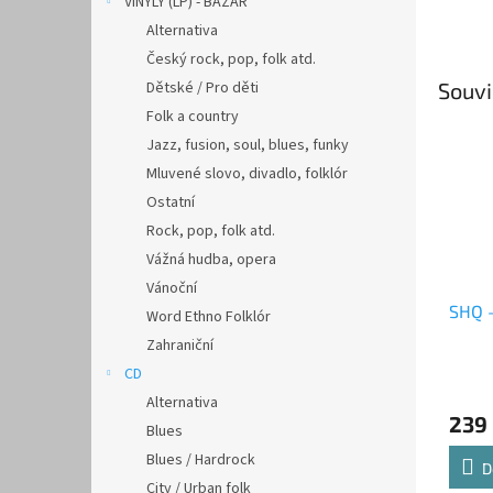
VINYLY (LP) - BAZAR
Alternativa
Český rock, pop, folk atd.
Dětské / Pro děti
Souvi
Folk a country
Jazz, fusion, soul, blues, funky
Mluvené slovo, divadlo, folklór
Ostatní
Rock, pop, folk atd.
Vážná hudba, opera
Vánoční
SHQ -
Word Ethno Folklór
Zahraniční
CD
Alternativa
239
Blues
Blues / Hardrock
D
City / Urban folk