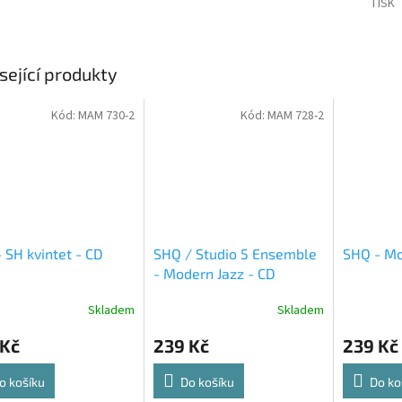
TISK
sející produkty
Kód:
MAM 730-2
Kód:
MAM 728-2
 SH kvintet - CD
SHQ / Studio 5 Ensemble
SHQ - Mo
- Modern Jazz - CD
Skladem
Skladem
 Kč
239 Kč
239 Kč
o košíku
Do košíku
Do ko