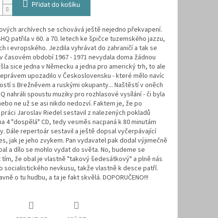
Přidat do košíku
ových archívech se schovává ještě nejedno překvapení.
HQ patřila v 60. a 70. letech ke špičce tuzemského jazzu,
ech i evropského. Jezdila vyhrávat do zahraničí a tak se
e v časovém období 1967 - 1971 nevydala doma žádnou
šla sice jedna v Německu a jedna pro americký trh, to ale
neprávem upozadilo v Československu - které mělo navíc
ostí s Brežněvem a ruskými okupanty... Naštěstí v oněch
Q nahráli spoustu muziky pro rozhlasové vysílání - či byla
nebo ne už se asi nikdo nedozví. Faktem je, že po
práci Jaroslav Riedel sestavil z nalezených pokladů
 na 4 "dospělá" CD, tedy vesměs nacpaná k 80 minutám
y. Dále repertoár sestavil a ještě dopsal vyčerpávající
s, jak je jeho zvykem. Pan vydavatel pak dodal výjimečně
al a dílo se mohlo vydat do světa. No, budeme se
t tím, že obal je vlastně "takový šedesátkový" a plně nás
o socialistického nevkusu, takže vlastně k desce patří.
lavně o tu hudbu, a ta je fakt skvělá. DOPORUČENO!!!