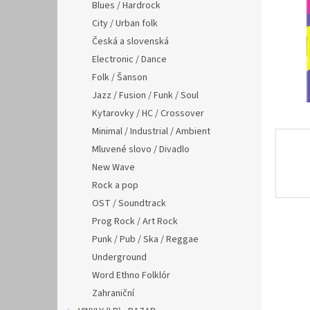
n
Blues / Hardrock
e
City / Urban folk
l
Česká a slovenská
Electronic / Dance
Folk / Šanson
Jazz / Fusion / Funk / Soul
Kytarovky / HC / Crossover
Minimal / Industrial / Ambient
Mluvené slovo / Divadlo
New Wave
Rock a pop
OST / Soundtrack
Prog Rock / Art Rock
Punk / Pub / Ska / Reggae
Underground
Word Ethno Folklór
Zahraniční