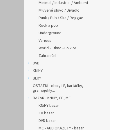
Minimal / Industrial / Ambient
Mluvené slovo / Divadlo
Punk / Pub / Ska / Reggae
Rock a pop
Underground
Various
World - Ethno - Folklor
Zahraniční
DVD
KNIHY
BLRY
OSTATNÍ - obaly LP, kartáčky,
gramojehly...
BAZAR - KNIHY, CD, MC...
KNiHY bazar
CD bazar
DVD bazar
MC - AUDIOKAZETY - bazar