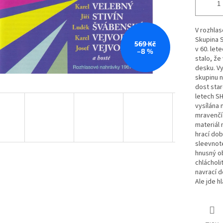
V rozhlas
Skupina S
569 Kč
v 60. let
–8 %
stalo, ž
desku. Vy
skupinu 
dost star
letech SH
vysílána 
mravenčí 
materiál
hrací dob
sleevnote
hnusný ob
chlácholi
navrací d
Ale jde h