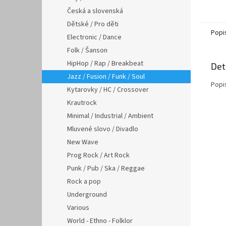
Česká a slovenská
Dětské / Pro děti
Popi
Electronic / Dance
Folk / Šanson
HipHop / Rap / Breakbeat
Det
Jazz / Fusion / Funk / Soul
Popi
Kytarovky / HC / Crossover
Krautrock
Minimal / Industrial / Ambient
Mluvené slovo / Divadlo
New Wave
Prog Rock / Art Rock
Punk / Pub / Ska / Reggae
Rock a pop
Underground
Various
World - Ethno - Folklor