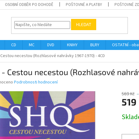
OSOBNÍ ODBĚR PO DOHODĚ
POŠTOVNÉ A PLATBY
POŠTOVNÉ Z
HLEDAT
CD
MC
DVD
KNIHY
BLRY
OSTATNÍ - obal
 Cestou necestou (Rozhlasové nahrávky 1967-1970) - 4CD
 - Cestou necestou (Rozhlasové nahrá
né
noceno
Podrobnosti hodnocení
ní
u
569 Kč
519
Měrná
Skla
cena:
ek.