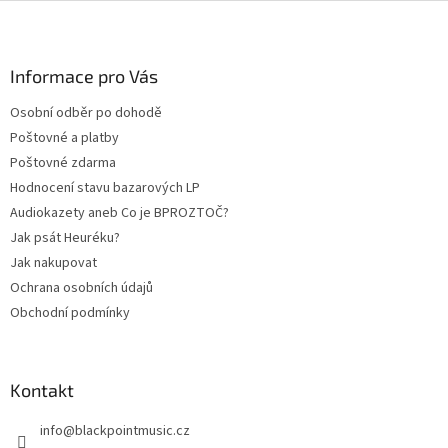
Z
á
p
a
Informace pro Vás
t
Osobní odběr po dohodě
í
Poštovné a platby
Poštovné zdarma
Hodnocení stavu bazarových LP
Audiokazety aneb Co je BPROZTOČ?
Jak psát Heuréku?
Jak nakupovat
Ochrana osobních údajů
Obchodní podmínky
Kontakt
info
@
blackpointmusic.cz