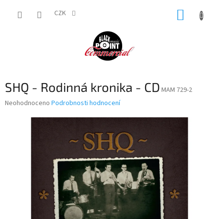
Přejít
NÁKUP
na
CZK
obsah
KOŠÍK
SHQ - Rodinná kronika - CD
MAM 729-2
Průměrné
Neohodnoceno
Podrobnosti hodnocení
hodnocení
produktu
je
0,0
z
5
hvězdiček.