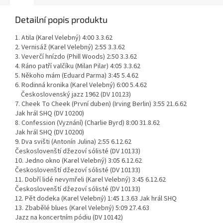
Detailní popis produktu
1. Atila (Karel Velebný) 4:00 3.3.62
2. Vernisáž (Karel Velebný) 2:55 3.3.62
3. Veverčí hnízdo (Phill Woods) 2:50 3.3.62
4. Ráno patří valčíku (Milan Pilar) 4:05 3.3.62
5. Někoho mám (Eduard Parma) 3:45 5.4.62
6. Rodinná kronika (Karel Velebný) 6:00 5.4.62
Československý jazz 1962 (DV 10123)
7. Cheek To Cheek (První duben) (Irving Berlin) 3:55 21.6.62
Jak hrál SHQ (DV 10200)
8. Confession (Vyznání) (Charlie Byrd) 8:00 31.8.62
Jak hrál SHQ (DV 10200)
9. Dva svišti (Antonín Julina) 2:55 6.12.62
Českoslovenští džezoví sólisté (DV 10133)
10. Jedno okno (Karel Velebný) 3:05 6.12.62
Českoslovenští džezoví sólisté (DV 10133)
11. Dobří lidé nevymřeli (Karel Velebný) 3:45 6.12.62
Českoslovenští džezoví sólisté (DV 10133)
12. Pět dodeka (Karel Velebný) 1:45 1.3.63 Jak hrál SHQ
13. Zbabělé blues (Karel Velebný) 5:09 27.4.63
Jazz na koncertním pódiu (DV 10142)