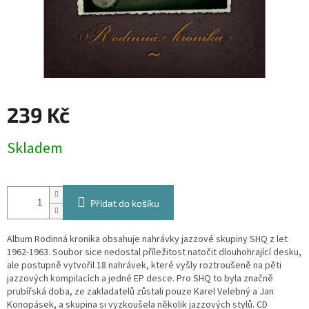
239 Kč
Měrná
Skladem
cena:
Přidat do košíku
Album Rodinná kronika obsahuje nahrávky jazzové skupiny SHQ z let
1962-1963. Soubor sice nedostal příležitost natočit dlouhohrající desku,
ale postupně vytvořil 18 nahrávek, které vyšly roztroušeně na pěti
jazzových kompilacích a jedné EP desce. Pro SHQ to byla značně
prubířská doba, ze zakladatelů zůstali pouze Karel Velebný a Jan
Konopásek, a skupina si vyzkoušela několik jazzových stylů. CD