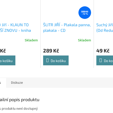
329 Kč
–12 %
 Jiří - KLAUN TO
ŠLITR JIŘÍ - Plakala panna,
Suchý Ji
ŠÍ ZNOVU - kniha
plakala - CD
(Od Redu
kniha / b
Skladem
Skladem
 Kč
289 Kč
49 Kč
o košíku
Do košíku
Do ko
s
Diskuze
ailní popis produktu
s produktu není dostupný