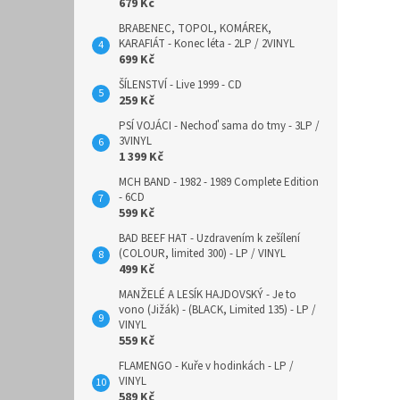
679 Kč
BRABENEC, TOPOL, KOMÁREK,
KARAFIÁT - Konec léta - 2LP / 2VINYL
699 Kč
ŠÍLENSTVÍ - Live 1999 - CD
259 Kč
PSÍ VOJÁCI - Nechoď sama do tmy - 3LP /
3VINYL
1 399 Kč
MCH BAND - 1982 - 1989 Complete Edition
- 6CD
599 Kč
BAD BEEF HAT - Uzdravením k zešílení
(COLOUR, limited 300) - LP / VINYL
499 Kč
MANŽELÉ A LESÍK HAJDOVSKÝ - Je to
vono (Jižák) - (BLACK, Limited 135) - LP /
VINYL
559 Kč
FLAMENGO - Kuře v hodinkách - LP /
VINYL
589 Kč