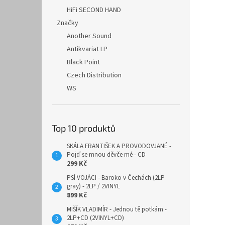
HiFi SECOND HAND
Značky
Another Sound
Antikvariat LP
Black Point
Czech Distribution
WS
Top 10 produktů
SKÁLA FRANTIŠEK A PROVODOVJANÉ -
Pojď se mnou děvče mé - CD
299 Kč
PSÍ VOJÁCI - Baroko v Čechách (2LP
gray) - 2LP / 2VINYL
899 Kč
MIŠÍK VLADIMÍR - Jednou tě potkám -
2LP+CD (2VINYL+CD)