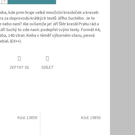
iha, kde prim hraje velké množství kresbiček a kreseb
itra za doprovodu krátkých textů Jiřího Suchého. Je to
 nebo není? Ale ovšemže je! Jiří Šlitr kreslil Prahu rád a
Jiří Suchý to zde navíc podepřel svými texty. Formát A4,
ba, 140 stran. Kniha v téměř výborném stavu, pevná
řebal
.
(EX++).
ZEPTAT SE
SDÍLET
Kód:
13859
Kód:
19893