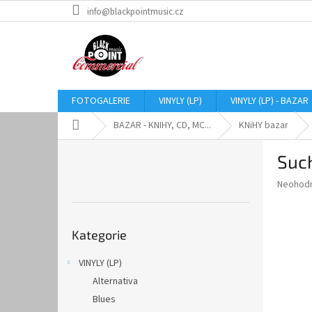
Přejít
info@blackpointmusic.cz
na
obsah
FOTOGALERIE
VINYLY (LP)
VINYLY (LP) - BAZAR
Domů
BAZAR - KNIHY, CD, MC...
KNiHY bazar
P
Such
o
s
Průměr
Neohod
t
hodnoce
r
produkt
Přeskočit
a
je
Kategorie
kategorie
0,0
n
z
n
VINYLY (LP)
5
í
hvězdič
Alternativa
p
a
Blues