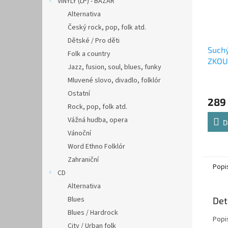
VINYLY (LP) - BAZAR
Alternativa
Český rock, pop, folk atd.
Dětské / Pro děti
Suchý
Folk a country
ZKOU
Jazz, fusion, soul, blues, funky
Mluvené slovo, divadlo, folklór
Ostatní
289
Rock, pop, folk atd.
Vážná hudba, opera
D
Vánoční
Word Ethno Folklór
Zahraniční
Popi
CD
Alternativa
Blues
Det
Blues / Hardrock
Popi
City / Urban folk