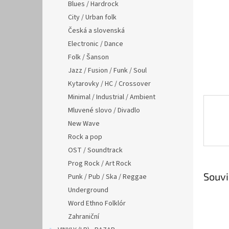
n
Blues / Hardrock
e
City / Urban folk
l
Česká a slovenská
Electronic / Dance
Folk / Šanson
Jazz / Fusion / Funk / Soul
Kytarovky / HC / Crossover
Minimal / Industrial / Ambient
Mluvené slovo / Divadlo
New Wave
Rock a pop
OST / Soundtrack
Prog Rock / Art Rock
Souvi
Punk / Pub / Ska / Reggae
Underground
Word Ethno Folklór
Zahraniční