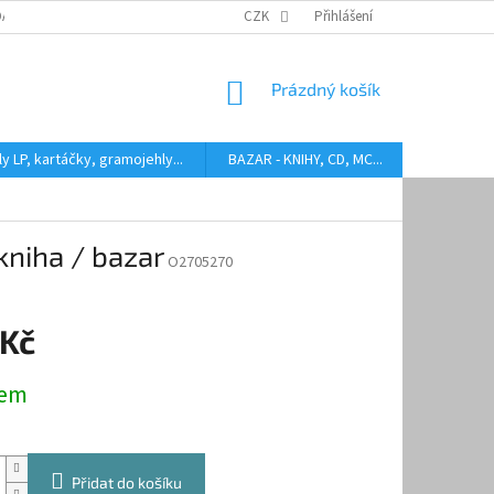
DARMA
HODNOCENÍ STAVU BAZAROVÝCH LP
CZK
Přihlášení
AUDIOKAZETY ANEB CO
NÁKUPNÍ
Prázdný košík
KOŠÍK
y LP, kartáčky, gramojehly...
BAZAR - KNIHY, CD, MC...
Kontakty
 kniha / bazar
O2705270
 Kč
dem
Přidat do košíku