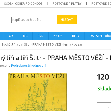
OSOBNÍ ODBĚR PO DOHODĚ
POŠTOVNÉ A PLATBY
POŠTOVNÉ Z
HLEDAT
CD
MC
DVD
KNIHY
BLRY
OSTATNÍ - obal
Suchý Jiří a Jiří Šlitr - PRAHA MĚSTO VĚŽÍ - kniha / bazar
ý Jiří a Jiří Šlitr - PRAHA MĚSTO VĚŽÍ -
né
noceno
Podrobnosti hodnocení
ní
120
u
Měrná
Skla
cena:
ek.