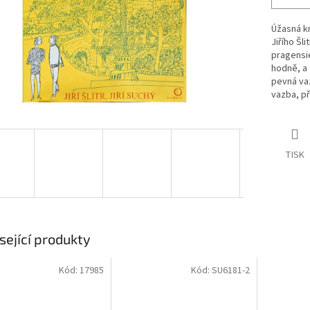
Úžasná kn
Jiřího Šl
pragensie
hodně, a 
pevná vaz
vazba, p
TISK
sející produkty
Kód:
17985
Kód:
SU6181-2