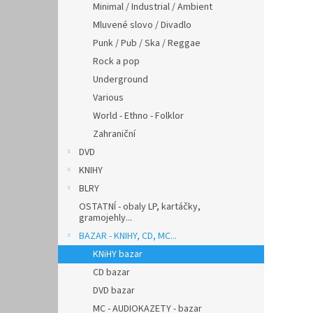
Minimal / Industrial / Ambient
Mluvené slovo / Divadlo
Punk / Pub / Ska / Reggae
Rock a pop
Underground
Various
World - Ethno - Folklor
Zahraniční
DVD
KNIHY
BLRY
OSTATNÍ - obaly LP, kartáčky,
gramojehly...
BAZAR - KNIHY, CD, MC...
KNiHY bazar
CD bazar
DVD bazar
MC - AUDIOKAZETY - bazar