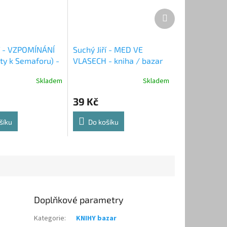
Další
produkt
ří - VZPOMÍNÁNÍ
Suchý Jiří - MED VE
ty k Semaforu) -
VLASECH - kniha / bazar
azar
Skladem
Skladem
39 Kč
šíku
Do košíku
Doplňkové parametry
Kategorie
:
KNIHY bazar