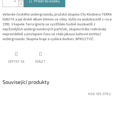
Přidat do košíku
Veteráni českého undergroundu, pražská skupina Oty Klodnera TERRA
IGNOTA a její druhé album Démon ve stínu. Vyšlo na audiokazetě v roce
1991. V kapele Terra Ignota se vystřídalo hodně muzikantů z
nejrůznějších undergroundových partiček, skupina hrála i nahrávala
nepravidelně a postupem času se stala jakousi kultovní institucí
undergroundu. Skupina hraje a vydává dodnes. BPROZTOČ.
ZEPTAT SE
SDÍLET
Související produkty
Kód:
SPL 079-2