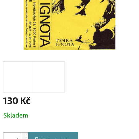
130 Kč
Měrná
Skladem
cena: