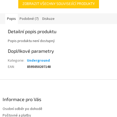
ZOBRAZIT VŠECHNY SOUVISEJÍCÍ PRODUKTY
Popis
Podobné (7)
Diskuze
Detailní popis produktu
Popis produktu není dostupný
Doplňkové parametry
Kategorie
:
Underground
EAN
:
8595050207148
Z
á
p
a
Informace pro Vás
t
Osobní odběr po dohodě
í
Poštovné a platby