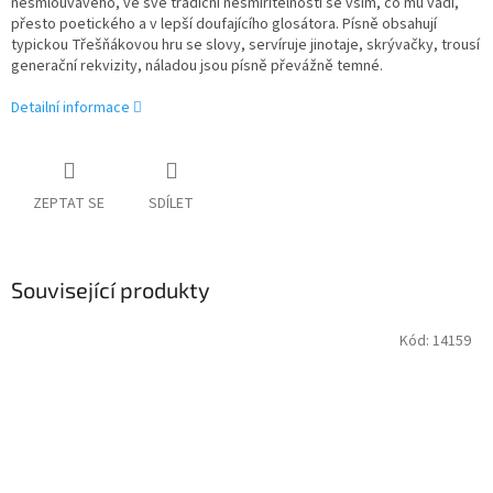
nesmlouvavého, ve své tradiční nesmiřitelnosti se vším, co mu vadí,
přesto poetického a v lepší doufajícího glosátora. Písně obsahují
typickou Třešňákovou hru se slovy, servíruje jinotaje, skrývačky, trousí
generační rekvizity, náladou jsou písně převážně temné.
Detailní informace
ZEPTAT SE
SDÍLET
Související produkty
Kód:
14159