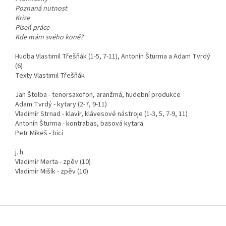
Poznaná nutnost
Krize
Píseň práce
Kde mám svého koně?
Hudba Vlastimil Třešňák (1-5, 7-11), Antonín Šturma a Adam Tvrdý
(6)
Texty Vlastimil Třešňák
Jan Štolba - tenorsaxofon, aranžmá, hudební produkce
Adam Tvrdý - kytary (2-7, 9-11)
Vladimír Strnad - klavír, klávesové nástroje (1-3, 5, 7-9, 11)
Antonín Šturma - kontrabas, basová kytara
Petr Mikeš - bicí
j. h.
Vladimír Merta - zpěv (10)
Vladimír Mišík - zpěv (10)
Z
á