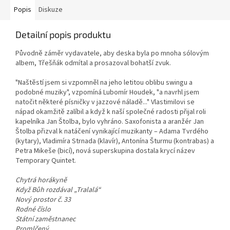
Popis
Diskuze
Detailní popis produktu
Původně záměr vydavatele, aby deska byla po mnoha sólovým
albem, Třešňák odmítal a prosazoval bohatší zvuk.
"Naštěstí jsem si vzpomněl na jeho letitou oblibu swingu a
podobné muziky", vzpomíná Lubomír Houdek, "a navrhl jsem
natočit některé písničky v jazzové náladě..." Vlastimilovi se
nápad okamžitě zalíbil a když k naší společné radosti přijal roli
kapelníka Jan Štolba, bylo vyhráno. Saxofonista a aranžér Jan
Štolba přizval k natáčení vynikající muzikanty – Adama Tvrdého
(kytary), Vladimíra Strnada (klavír), Antonína Šturmu (kontrabas) a
Petra Mikeše (bicí), nová superskupina dostala krycí název
Temporary Quintet.
Chytrá horákyně
Když Bůh rozdával „Tralalá“
Nový prostor č. 33
Rodné číslo
Státní zaměstnanec
Promlčený