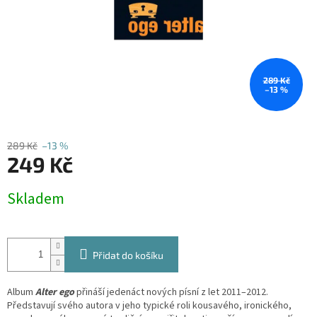
289 Kč
–13 %
289 Kč
–13 %
249 Kč
Měrná
Skladem
cena:
Přidat do košíku
Album
Alter ego
přináší jedenáct nových písní z let 2011–2012.
Představují svého autora v jeho typické roli kousavého, ironického,