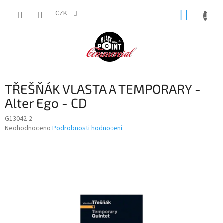
Přejít
NÁKUP
na
CZK
obsah
KOŠÍK
TŘEŠŇÁK VLASTA A TEMPORARY -
Alter Ego - CD
G13042-2
Průměrné
Neohodnoceno
Podrobnosti hodnocení
hodnocení
produktu
je
0,0
z
5
hvězdiček.