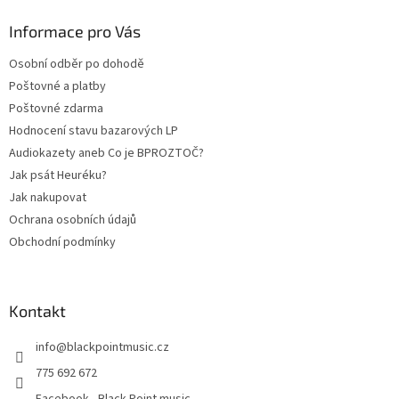
p
a
Informace pro Vás
t
Osobní odběr po dohodě
í
Poštovné a platby
Poštovné zdarma
Hodnocení stavu bazarových LP
Audiokazety aneb Co je BPROZTOČ?
Jak psát Heuréku?
Jak nakupovat
Ochrana osobních údajů
Obchodní podmínky
Kontakt
info
@
blackpointmusic.cz
775 692 672