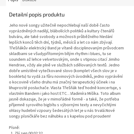
Popis
Diskuze
Detailní popis produktu
Jeho nové songy užitečně nepochlebují naší době často
vyprázdněných nadějí, blábolících politiků a kultury čtenářů
bulváru, ale také svobody a možnosti průběžného hledání
lepších konců těch dní, týdnů, měsíců a let co nám zbývají.
Třešňákův elektrický Band je vítaně disciplinovaným průvodcem
skladbami se všudypřítomným bílým rhythm i blues, tu se
soundem až lehce velvetovským, onde s vtipnou citací Jimiho
Hendrixe, vždy ale plně ve službách sdělovaných textů. Jedno
dobře umístěné vytečkované slovo (komplet všech slov je v
bookletu) tu vydá za fůru novinových úvodníků, jedno vyprávění
o kocovině všeho druhu má značný terapeutický účinek i na
lihuprosté posluchače. Vlasta Třešňák teď hodně koncertuje, s
vlastním Bandem i jako host ETC…Vladimíra Mišíka. Toto album
jasně dokazuje, že je v mimořádné formě - a také, že potřeba
příjemně syrového bigbítu s výbornými texty a nevyčichlými
ohlasy hudební vzpoury šedesátých let je u nás trvalá.Nové
songy písničkáře bez náhubku a s kapelou pod proudem!
Písně:
1. Zlý sen 00:02:32