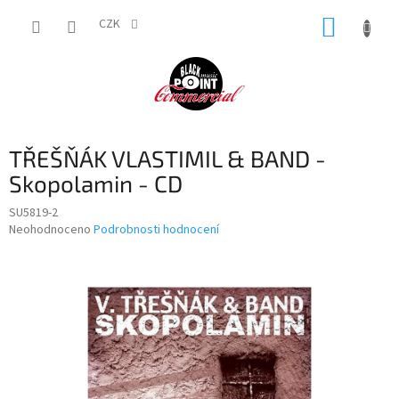
Přejít
NÁKUP
na
CZK
obsah
KOŠÍK
TŘEŠŇÁK VLASTIMIL & BAND -
Skopolamin - CD
SU5819-2
Průměrné
Neohodnoceno
Podrobnosti hodnocení
hodnocení
produktu
je
0,0
z
5
hvězdiček.