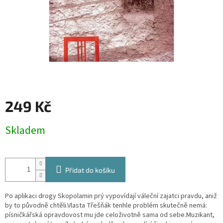
249 Kč
Měrná
Skladem
cena:
Přidat do košíku
Po aplikaci drogy Skopolamin prý vypovídají váleční zajatci pravdu, aniž
by to původně chtěli.Vlasta Třešňák tenhle problém skutečně nemá:
písničkářská opravdovost mu jde celoživotně sama od sebe.Muzikant,