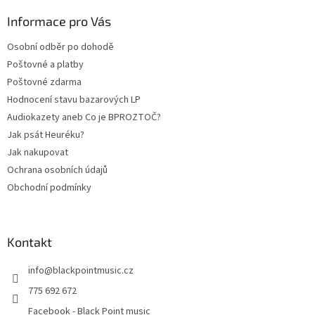
p
a
Informace pro Vás
t
Osobní odběr po dohodě
í
Poštovné a platby
Poštovné zdarma
Hodnocení stavu bazarových LP
Audiokazety aneb Co je BPROZTOČ?
Jak psát Heuréku?
Jak nakupovat
Ochrana osobních údajů
Obchodní podmínky
Kontakt
info
@
blackpointmusic.cz
775 692 672
Facebook - Black Point music