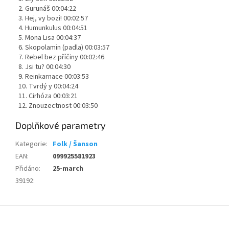
2. Gurunáš 00:04:22
3. Hej, vy bozi! 00:02:57
4. Humunkulus 00:04:51
5. Mona Lisa 00:04:37
6. Skopolamin (padla) 00:03:57
7. Rebel bez příčiny 00:02:46
8. Jsi tu? 00:04:30
9. Reinkarnace 00:03:53
10. Tvrdý y 00:04:24
11. Cirhóza 00:03:21
12. Znouzectnost 00:03:50
Doplňkové parametry
Kategorie
:
Folk / Šanson
EAN
:
099925581923
Přidáno
:
25-march
39192
:
Z
á