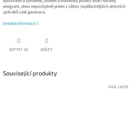
spisovatel a výtvarník, bohém a bolševiky prudící živel i nucený
emigrant, dnes nepochybně jeden z vůbec nejdůležitějších aktivních
zpěváků celé generace.
Detailní informace
ZEPTAT SE
SDÍLET
Související produkty
Kód:
14159