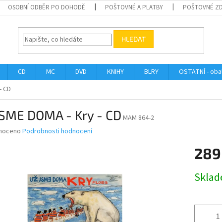
OSOBNÍ ODBĚR PO DOHODĚ
POŠTOVNÉ A PLATBY
POŠTOVNÉ Z
HLEDAT
CD
MC
DVD
KNIHY
BLRY
OSTATNÍ - obal
- CD
JSME DOMA - Kry - CD
MAM 864-2
né
noceno
Podrobnosti hodnocení
ní
289
u
Měrná
Skla
cena:
ek.