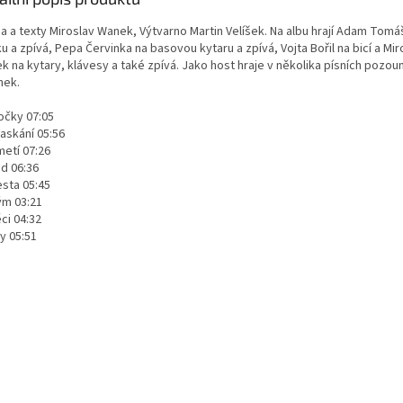
a a texty Miroslav Wanek, Výtvarno Martin Velíšek. Na albu hrají Adam Tomá
u a zpívá, Pepa Červinka na basovou kytaru a zpívá, Vojta Bořil na bicí a Mir
k na kytary, klávesy a také zpívá. Jako host hraje v několika písních pozou
nek.
očky 07:05
askání 05:56
metí 07:26
ád 06:36
esta 05:45
ým 03:21
ci 04:32
y 05:51