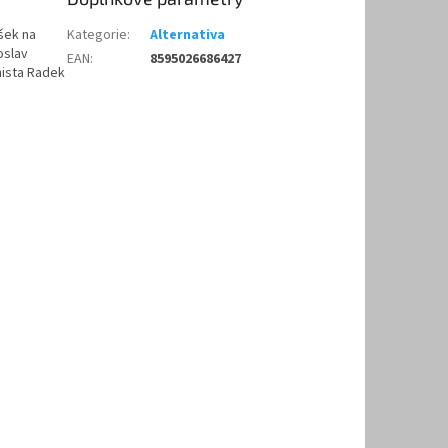
šek na
Kategorie
:
Alternativa
oslav
EAN
:
8595026686427
nista Radek