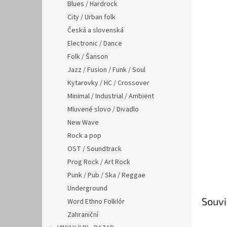
n
Blues / Hardrock
e
City / Urban folk
l
Česká a slovenská
Electronic / Dance
Folk / Šanson
Jazz / Fusion / Funk / Soul
Kytarovky / HC / Crossover
Minimal / Industrial / Ambient
Mluvené slovo / Divadlo
New Wave
Rock a pop
OST / Soundtrack
Prog Rock / Art Rock
Punk / Pub / Ska / Reggae
Underground
Souvi
Word Ethno Folklór
Zahraniční