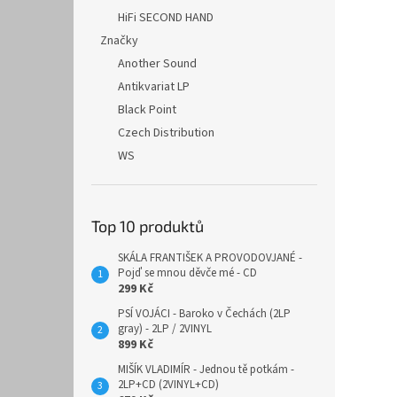
HiFi SECOND HAND
Značky
Another Sound
Antikvariat LP
Black Point
Czech Distribution
WS
Top 10 produktů
SKÁLA FRANTIŠEK A PROVODOVJANÉ -
Pojď se mnou děvče mé - CD
299 Kč
PSÍ VOJÁCI - Baroko v Čechách (2LP
gray) - 2LP / 2VINYL
899 Kč
MIŠÍK VLADIMÍR - Jednou tě potkám -
2LP+CD (2VINYL+CD)