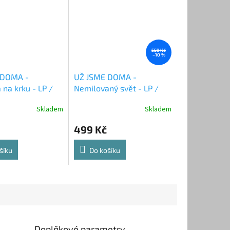
559 Kč
–10 %
 DOMA -
UŽ JSME DOMA -
a na krku - LP /
Nemilovaný svět - LP /
VINYL
Skladem
Skladem
499 Kč
šíku
Do košíku
Doplňkové parametry