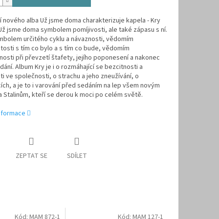
 nového alba Už jsme doma charakterizuje kapela - Kry
Už jsme doma symbolem pomíjivosti, ale také zápasu s ní.
ymbolem určitého cyklu a návaznosti, vědomím
tosti s tím co bylo a s tím co bude, vědomím
sti při převzetí štafety, jejího poponesení a nakonec
edání. Album Kry je i o rozmáhající se bezcitnosti a
i ve společnosti, o strachu a jeho zneužívání, o
ch, a je to i varování před sedáním na lep všem novým
a Stalinům, kteří se derou k moci po celém světě.
informace
ZEPTAT SE
SDÍLET
Kód:
MAM 872-1
Kód:
MAM 127-1