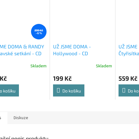
299 Kč
–6 %
SME DOMA & RANDY
UŽ JSME DOMA -
UŽ JSME
avské setkání - CD
Hollywood - CD
Čtyřisítk
VINYL
Skladem
Skladem
 Kč
199 Kč
559 Kč
o košíku
Do košíku
Do ko
s
Diskuze
ailní popis produktu