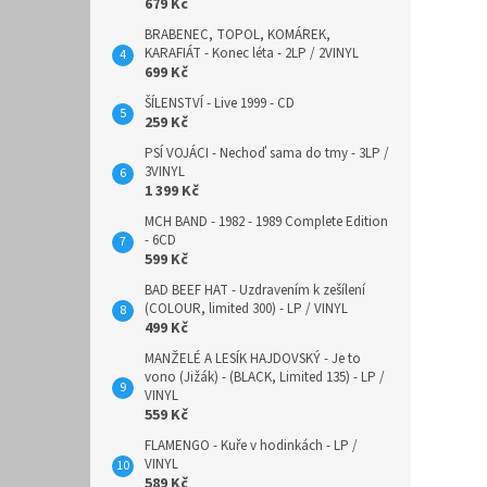
679 Kč
BRABENEC, TOPOL, KOMÁREK,
KARAFIÁT - Konec léta - 2LP / 2VINYL
699 Kč
ŠÍLENSTVÍ - Live 1999 - CD
259 Kč
PSÍ VOJÁCI - Nechoď sama do tmy - 3LP /
3VINYL
1 399 Kč
MCH BAND - 1982 - 1989 Complete Edition
- 6CD
599 Kč
BAD BEEF HAT - Uzdravením k zešílení
(COLOUR, limited 300) - LP / VINYL
499 Kč
MANŽELÉ A LESÍK HAJDOVSKÝ - Je to
vono (Jižák) - (BLACK, Limited 135) - LP /
VINYL
559 Kč
FLAMENGO - Kuře v hodinkách - LP /
VINYL
589 Kč