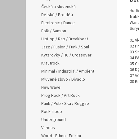
Česká a slovenská
Hudb
Dětské / Pro děti
trubk
Wane
Electronic / Dance
Sury
Folk / Šanson
HipHop / Rap / Breakbeat
01 Vl
02 Pr
Jazz / Fusion / Funk / Soul
03 S
Kytarovky / HC / Crossover
04 P
Krautrock
05 C
06 D
Minimal / Industrial / Ambient
07 Vě
Mluvené slovo / Divadlo
08 Kr
New Wave
Prog Rock / Art Rock
Punk / Pub / Ska / Reggae
Rock a pop
Underground
Various
World - Ethno - Folklor