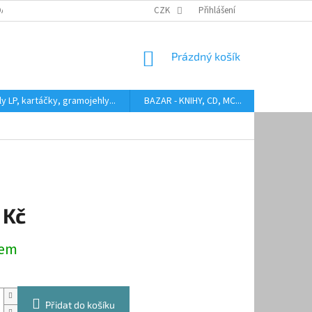
DARMA
HODNOCENÍ STAVU BAZAROVÝCH LP
CZK
Přihlášení
AUDIOKAZETY ANEB CO
NÁKUPNÍ
Prázdný košík
KOŠÍK
y LP, kartáčky, gramojehly...
BAZAR - KNIHY, CD, MC...
Kontakty
 Kč
dem
Přidat do košíku