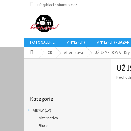
Přejít
info@blackpointmusic.cz
na
obsah
FOTOGALERIE
VINYLY (LP)
VINYLY (LP) - BAZAR
Domů
CD
Alternativa
UŽ JSME DOMA - Kry 
P
UŽ 
o
s
Průměr
Neohod
t
hodnoce
r
produkt
Přeskočit
a
je
Kategorie
kategorie
0,0
n
z
n
VINYLY (LP)
5
í
hvězdič
Alternativa
p
a
Blues