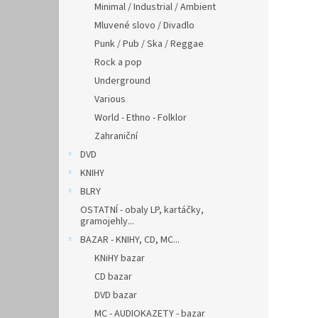
Minimal / Industrial / Ambient
Mluvené slovo / Divadlo
Punk / Pub / Ska / Reggae
Rock a pop
Underground
Various
World - Ethno - Folklor
Zahraniční
DVD
KNIHY
BLRY
OSTATNÍ - obaly LP, kartáčky,
gramojehly...
BAZAR - KNIHY, CD, MC...
KNiHY bazar
CD bazar
DVD bazar
MC - AUDIOKAZETY - bazar