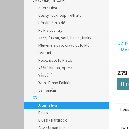
VINYLY (LP) - BAZAR
Alternativa
Český rock, pop, folk atd.
Dětské / Pro děti
Folk a country
Jazz, fusion, soul, blues, funky
UŽ J
Mluvené slovo, divadlo, folklór
- Mor
Ostatní
Rock, pop, folk atd.
Vážná hudba, opera
279
Vánoční
Word Ethno Folklór
D
Zahraniční
CD
Alternativa
Popi
Blues
Blues / Hardrock
City / Urban folk
Det