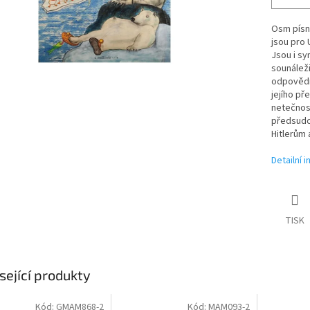
Osm písní
jsou pro 
Jsou i s
sounáleži
odpovědno
jejího př
netečnost
předsudcí
Hitlerům 
Detailní 
TISK
sející produkty
Kód:
GMAM868-2
Kód:
MAM093-2