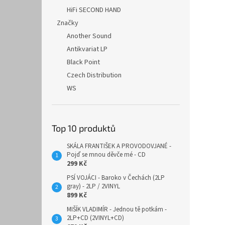
HiFi SECOND HAND
Značky
Another Sound
Antikvariat LP
Black Point
Czech Distribution
WS
Top 10 produktů
SKÁLA FRANTIŠEK A PROVODOVJANÉ -
Pojď se mnou děvče mé - CD
299 Kč
PSÍ VOJÁCI - Baroko v Čechách (2LP
gray) - 2LP / 2VINYL
899 Kč
MIŠÍK VLADIMÍR - Jednou tě potkám -
2LP+CD (2VINYL+CD)