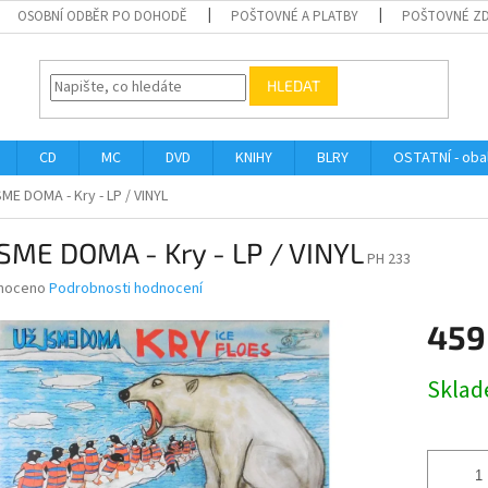
OSOBNÍ ODBĚR PO DOHODĚ
POŠTOVNÉ A PLATBY
POŠTOVNÉ Z
HLEDAT
CD
MC
DVD
KNIHY
BLRY
OSTATNÍ - obal
ME DOMA - Kry - LP / VINYL
SME DOMA - Kry - LP / VINYL
PH 233
né
noceno
Podrobnosti hodnocení
ní
459
u
Měrná
Skla
cena:
ek.