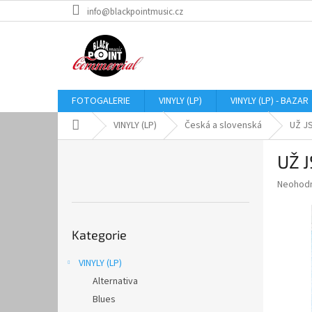
Přejít
info@blackpointmusic.cz
na
obsah
FOTOGALERIE
VINYLY (LP)
VINYLY (LP) - BAZAR
Domů
VINYLY (LP)
Česká a slovenská
UŽ JS
P
UŽ J
o
s
Průměr
Neohod
t
hodnoce
r
produkt
Přeskočit
a
je
Kategorie
kategorie
0,0
n
z
n
VINYLY (LP)
5
í
hvězdič
Alternativa
p
a
Blues