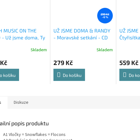
299 Kč
–6 %
H MUSIC ON THE
UŽ JSME DOMA & RANDY
UŽ JSME
- Už jsme doma, Ty
- Moravské setkání - CD
Čtyřisítk
i, Boo - DVD
VINYL
Skladem
Skladem
 Kč
279 Kč
559 Kč
o košíku
Do košíku
Do ko
s
Diskuze
ailní popis produktu
A1 Vločky = Snowflakes = Flocons