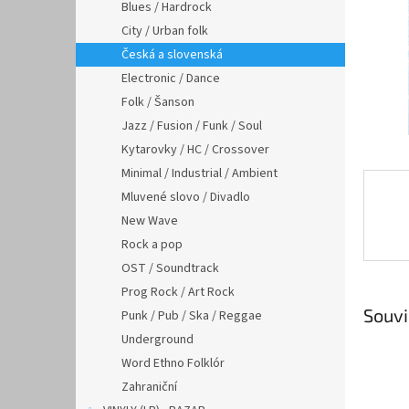
n
Blues / Hardrock
e
City / Urban folk
l
Česká a slovenská
Electronic / Dance
Folk / Šanson
Jazz / Fusion / Funk / Soul
Kytarovky / HC / Crossover
Minimal / Industrial / Ambient
Mluvené slovo / Divadlo
New Wave
Rock a pop
OST / Soundtrack
Prog Rock / Art Rock
Souvi
Punk / Pub / Ska / Reggae
Underground
Word Ethno Folklór
Zahraniční