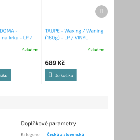
Další
produkt
 DOMA -
TAUPE - Waxing / Waning
a na krku - LP /
(180g) - LP / VINYL
Skladem
Skladem
689 Kč
šíku
Do košíku
Doplňkové parametry
Kategorie
:
Česká a slovenská