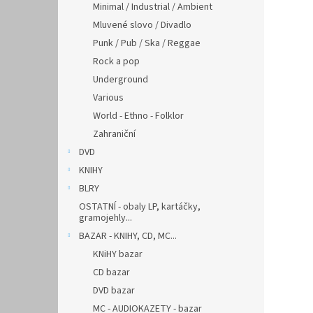
Minimal / Industrial / Ambient
Mluvené slovo / Divadlo
Punk / Pub / Ska / Reggae
Rock a pop
Underground
Various
World - Ethno - Folklor
Zahraniční
DVD
KNIHY
BLRY
OSTATNÍ - obaly LP, kartáčky,
gramojehly...
BAZAR - KNIHY, CD, MC...
KNiHY bazar
CD bazar
DVD bazar
MC - AUDIOKAZETY - bazar