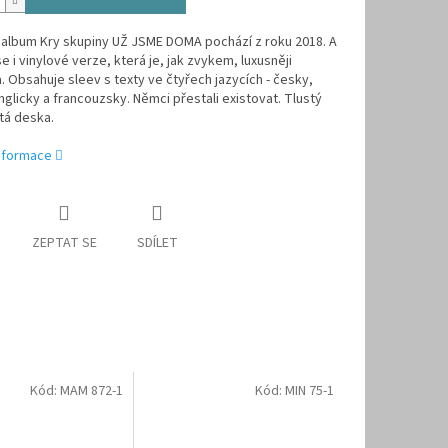
 album Kry skupiny UŽ JSME DOMA pochází z roku 2018. A
e i vinylové verze, která je, jak zvykem, luxusněji
 Obsahuje sleev s texty ve čtyřech jazycích - česky,
nglicky a francouzsky. Němci přestali existovat. Tlustý
stá deska.
informace
ZEPTAT SE
SDÍLET
Kód:
MAM 872-1
Kód:
MIN 75-1