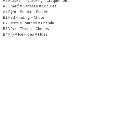
A2 Praskání = Cracking = Craquement
A3 Smetí = Garbage = Ordures
A4 Dým = Smoke = Fumée
B1 Pád = Falling = Chute
B2 Cesta = Journey = Chemin
B3 Věci = Things = Choses
B4 Kry = Ice Floes = Floes