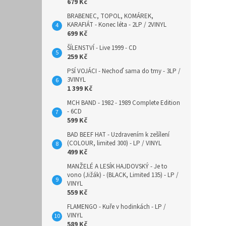
679 Kč
BRABENEC, TOPOL, KOMÁREK,
KARAFIÁT - Konec léta - 2LP / 2VINYL
699 Kč
ŠÍLENSTVÍ - Live 1999 - CD
259 Kč
PSÍ VOJÁCI - Nechoď sama do tmy - 3LP /
3VINYL
1 399 Kč
MCH BAND - 1982 - 1989 Complete Edition
- 6CD
599 Kč
BAD BEEF HAT - Uzdravením k zešílení
(COLOUR, limited 300) - LP / VINYL
499 Kč
MANŽELÉ A LESÍK HAJDOVSKÝ - Je to
vono (Jižák) - (BLACK, Limited 135) - LP /
VINYL
559 Kč
FLAMENGO - Kuře v hodinkách - LP /
VINYL
589 Kč