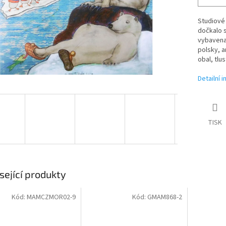
Studiové
dočkalo s
vybavena.
polsky, a
obal, tlu
Detailní 
TISK
sející produkty
Kód:
MAMCZMOR02-9
Kód:
GMAM868-2