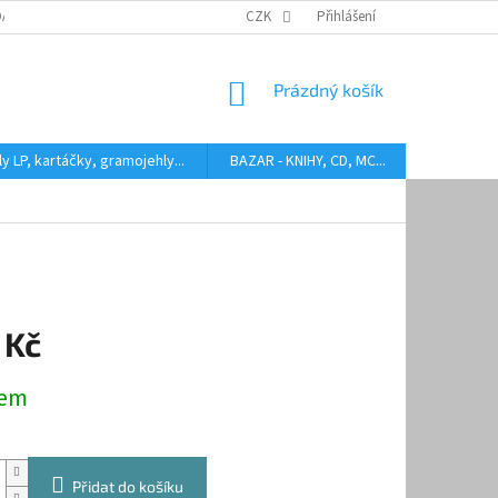
DARMA
HODNOCENÍ STAVU BAZAROVÝCH LP
CZK
Přihlášení
AUDIOKAZETY ANEB CO
NÁKUPNÍ
Prázdný košík
KOŠÍK
y LP, kartáčky, gramojehly...
BAZAR - KNIHY, CD, MC...
Kontakty
 Kč
dem
Přidat do košíku