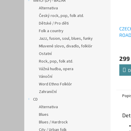
VINYLY (LP) - BAZAR
Alternativa
Český rock, pop, folk atd.
Dětské / Pro děti
CZEC
Folk a country
ROAD 
Jazz, fusion, soul, blues, funky
syčác
Mluvené slovo, divadlo, folklór
Ostatní
299
Rock, pop, folk atd.
Vážná hudba, opera
D
Vánoční
Word Ethno Folklór
Zahraniční
Popi
CD
Alternativa
Blues
Det
Blues / Hardrock
City / Urban folk