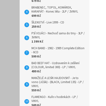
679 Kč
BRABENEC, TOPOL, KOMÁREK,
KARAFIÁT - Konec léta - 2LP / 2VINYL
699 Kč
ŠÍLENSTVÍ - Live 1999 - CD
259 Kč
PSÍ VOJÁCI - Nechoď sama do tmy - 3LP /
3VINYL
1 399 Kč
MCH BAND - 1982 - 1989 Complete Edition
- 6CD
599 Kč
BAD BEEF HAT - Uzdravením k zešílení
(COLOUR, limited 300) - LP / VINYL
499 Kč
MANŽELÉ A LESÍK HAJDOVSKÝ - Je to
vono (Jižák) - (BLACK, Limited 135) - LP /
VINYL
559 Kč
FLAMENGO - Kuře v hodinkách - LP /
VINYL
589 Kč