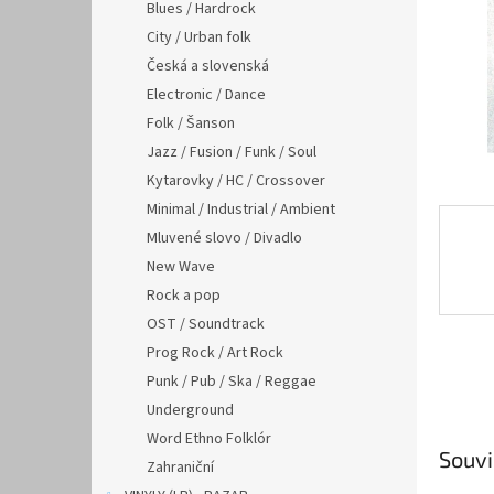
n
Blues / Hardrock
e
City / Urban folk
l
Česká a slovenská
Electronic / Dance
Folk / Šanson
Jazz / Fusion / Funk / Soul
Kytarovky / HC / Crossover
Minimal / Industrial / Ambient
Mluvené slovo / Divadlo
New Wave
Rock a pop
OST / Soundtrack
Prog Rock / Art Rock
Punk / Pub / Ska / Reggae
Underground
Word Ethno Folklór
Souvi
Zahraniční