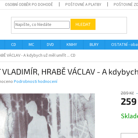
OSOBNÍ ODBĚR PO DOHODĚ
POŠTOVNÉ A PLATBY
POŠTOVNÉ Z
HLEDAT
CD
MC
DVD
KNIHY
BLRY
OSTATNÍ - obal
BĚ VÁCLAV - A kdybych už měl umřít ... CD
 VLADIMÍR, HRABĚ VÁCLAV - A kdybych 
né
noceno
Podrobnosti hodnocení
ní
u
289 Kč
259
Měrná
Skla
cena:
ek.