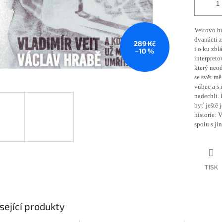
Veitovo h
dvanácti z
289 Kč
i o ku zb
–10 %
interpret
který neod
se svět mě
vůbec a s 
nadechli. 
byť ještě 
historie: 
spolu s ji
TISK
sející produkty