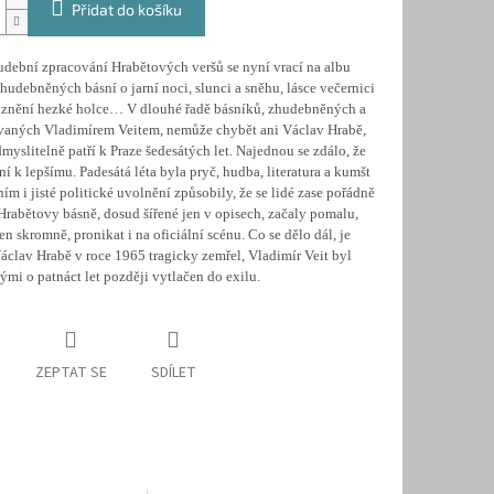
Přidat do košíku
udební zpracování Hrabětových veršů se nyní vrací na albu
hudebněných básní o jarní noci, slunci a sněhu, lásce večernici
láznění hezké holce… V dlouhé řadě básníků, zhudebněných a
ovaných Vladimírem Veitem, nemůže chybět ani Václav Hrabě,
myslitelně patří k Praze šedesátých let. Najednou se zdálo, že
ní k lepšímu. Padesátá léta byla pryč, hudba, literatura a kumšt
ním i jisté politické uvolnění způsobily, že se lidé zase pořádně
Hrabětovy básně, dosud šířené jen v opisech, začaly pomalu,
jen skromně, pronikat i na oficiální scénu. Co se dělo dál, je
Václav Hrabě v roce 1965 tragicky zemřel, Vladimír Veit byl
nými o patnáct let později vytlačen do exilu.
ZEPTAT SE
SDÍLET