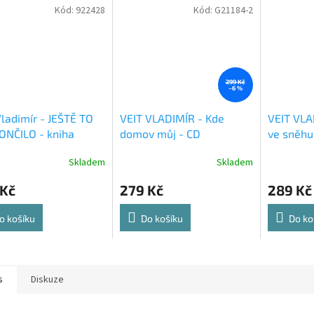
Kód:
922428
Kód:
G21184-2
299 Kč
–6 %
Vladimír - JEŠTĚ TO
VEIT VLADIMÍR - Kde
VEIT VLA
ONČILO - kniha
domov můj - CD
ve sněhu
Skladem
Skladem
 Kč
279 Kč
289 Kč
o košíku
Do košíku
Do ko
s
Diskuze