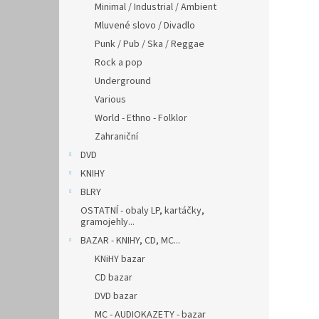
Minimal / Industrial / Ambient
Mluvené slovo / Divadlo
Punk / Pub / Ska / Reggae
Rock a pop
Underground
Various
World - Ethno - Folklor
Zahraniční
DVD
KNIHY
BLRY
OSTATNÍ - obaly LP, kartáčky,
gramojehly...
BAZAR - KNIHY, CD, MC...
KNiHY bazar
CD bazar
DVD bazar
MC - AUDIOKAZETY - bazar