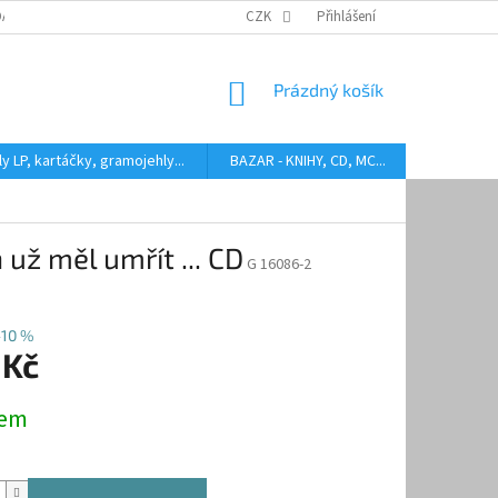
DARMA
HODNOCENÍ STAVU BAZAROVÝCH LP
CZK
Přihlášení
AUDIOKAZETY ANEB CO
NÁKUPNÍ
Prázdný košík
KOŠÍK
y LP, kartáčky, gramojehly...
BAZAR - KNIHY, CD, MC...
Kontakty
už měl umřít ... CD
G 16086-2
–10 %
 Kč
dem