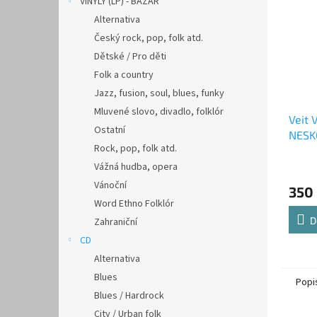
VINYLY (LP) - BAZAR
Alternativa
Český rock, pop, folk atd.
Dětské / Pro děti
Folk a country
Jazz, fusion, soul, blues, funky
Mluvené slovo, divadlo, folklór
Veit 
Ostatní
NESK
Rock, pop, folk atd.
Vážná hudba, opera
Vánoční
350
Word Ethno Folklór
D
Zahraniční
CD
Alternativa
Blues
Popi
Blues / Hardrock
City / Urban folk