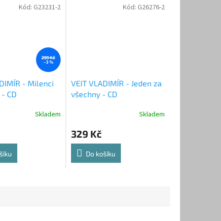
Kód:
G23231-2
Kód:
G26276-2
299 Kč
–3 %
DIMÍR - Milenci
VEIT VLADIMÍR - Jeden za
 - CD
všechny - CD
Skladem
Skladem
329 Kč
šíku
Do košíku