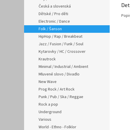
Det
Česká a slovenská
Dětské / Pro děti
Popi
Electronic / Dance
Folk / Šanson
HipHop / Rap / Breakbeat
Jazz / Fusion / Funk / Soul
Kytarovky / HC / Crossover
Krautrock
Minimal / Industrial / Ambient
Mluvené slovo / Divadlo
New Wave
Prog Rock / Art Rock
Punk / Pub / Ska / Reggae
Rock a pop
Underground
Various
World - Ethno - Folklor