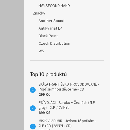
HiFi SECOND HAND
Značky
Another Sound
Antikvariat LP
Black Point
Czech Distribution
WS
Top 10 produktů
SKÁLA FRANTIŠEK A PROVODOVJANÉ -
Pojď se mnou děvče mé - CD
299 Kč
PSÍ VOJÁCI - Baroko v Čechách (2LP
gray) - 2LP / 2VINYL
899 Kč
MIŠÍK VLADIMÍR - Jednou tě potkám -
2LP+CD (2VINYL+CD)