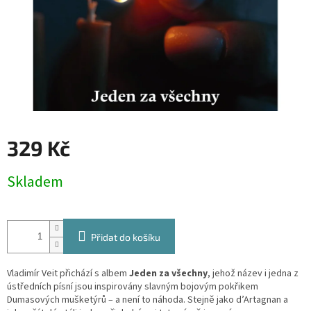
329 Kč
Měrná
Skladem
cena:
Přidat do košíku
Vladimír Veit přichází s albem
Jeden za všechny
, jehož název i jedna z
ústředních písní jsou inspirovány slavným bojovým pokřikem
Dumasových mušketýrů – a není to náhoda. Stejně jako d’Artagnan a