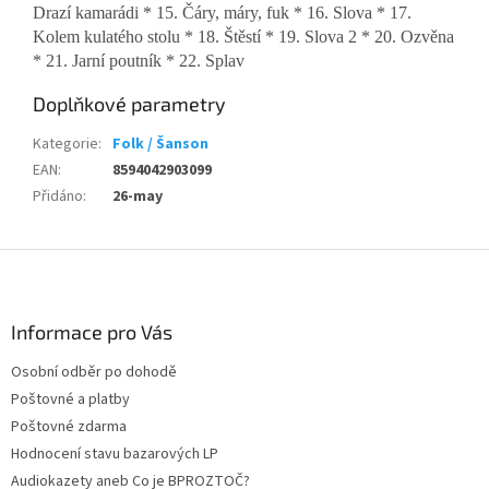
Drazí kamarádi * 15. Čáry, máry, fuk * 16. Slova * 17.
Kolem kulatého stolu * 18. Štěstí * 19. Slova 2 * 20. Ozvěna
* 21. Jarní poutník * 22. Splav
Doplňkové parametry
Kategorie
:
Folk / Šanson
EAN
:
8594042903099
Přidáno
:
26-may
Z
á
p
a
Informace pro Vás
t
Osobní odběr po dohodě
í
Poštovné a platby
Poštovné zdarma
Hodnocení stavu bazarových LP
Audiokazety aneb Co je BPROZTOČ?