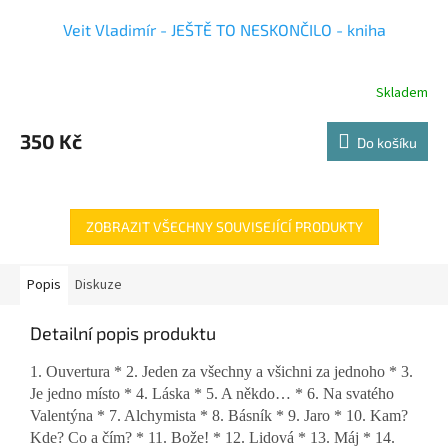
Veit Vladimír - JEŠTĚ TO NESKONČILO - kniha
Skladem
350 Kč
Do košíku
ZOBRAZIT VŠECHNY SOUVISEJÍCÍ PRODUKTY
Popis
Diskuze
Detailní popis produktu
1. Ouvertura * 2. Jeden za všechny a všichni za jednoho * 3.
Je jedno místo * 4. Láska * 5. A někdo… * 6. Na svatého
Valentýna * 7. Alchymista * 8. Básník * 9. Jaro * 10. Kam?
Kde? Co a čím? * 11. Bože! * 12. Lidová * 13. Máj * 14.