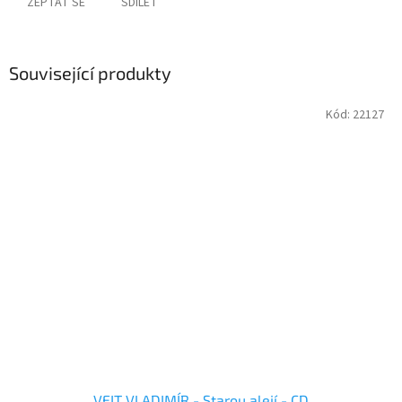
ZEPTAT SE
SDÍLET
Související produkty
Kód:
22127
VEIT VLADIMÍR - Starou alejí - CD