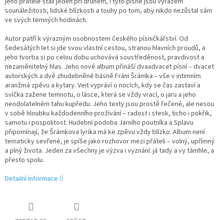
jeho přátelé stáli jeden při druhém, i tyto písně jsou výrazem
sounáležitosti, lidské blízkosti a touhy po tom, aby nikdo nezůstal sám
ve svých temných hodinách.
Autor patří k výrazným osobnostem českého písničkářství. Od
šedesátých let si jde svou vlastní cestou, stranou hlavních proudů, a
jeho tvorba si po celou dobu uchovává soustředěnost, pravdivost a
nezaměnitelný hlas. Jeho nové album přináší dvaadvacet písní – dvacet
autorských a dvě zhudebněné básně Fráni Šrámka – vše v intimním
aranžmá zpěvu a kytary. Veit vypráví o nocích, kdy se čas zastaví a
svíčka zažene temnotu, o lásce, která se vždy vrací, o jaru a jeho
neodolatelném tahu kupředu. Jeho texty jsou prostě řečené, ale nesou
v sobě hloubku každodenního prožívání – radost i stesk, ticho i pokřik,
samotu i pospolitost. Hudební podoba Jarního poutníka a Splavu
připomínají, že Šrámkova lyrika má ke zpěvu vždy blízko. Album není
tematicky sevřené, je spíše jako rozhovor mezi přáteli – volný, upřímný
a plný života. Jeden za všechny je výzva i vyznání: já tady a vy támhle, a
přesto spolu.
Detailní informace