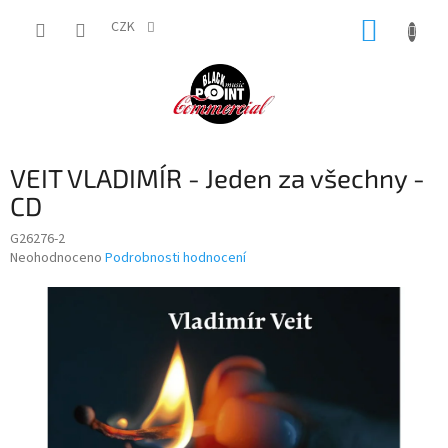
Přejít
NÁKUP
na
CZK
obsah
KOŠÍK
VEIT VLADIMÍR - Jeden za všechny -
CD
G26276-2
Průměrné
Neohodnoceno
Podrobnosti hodnocení
hodnocení
produktu
je
0,0
z
5
hvězdiček.