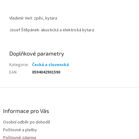
Vladimír Veit: zpěv, kytara
Josef Štěpánek: akustická a elektrická kytara
Doplňkové parametry
Kategorie
:
Česká a slovenská
EAN
:
8594042901590
Z
á
p
a
Informace pro Vás
t
Osobní odběr po dohodě
í
Poštovné a platby
Poštovné zdarma