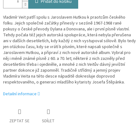
Přidat do košíku
Vladimír Veit patří spolu s Jaroslavem Hutkou k praotcům českého
folku. Jejich společné začátky přinesly v sezóně 1967-1968 rané
pokusy o české převody Dylana a Donovana, ale i první písně vlastní.
Tehdy počala též jejich autorská spolupráce, která nebyla přerušena
ani v dalších desetiletích, kdy každý z nich vystupoval sólově. Bylo tedy
jen otázkou času, kdy se vrátí k písním, které napsali společně s
Jaroslavem Hutkou, a připraví z nich nové autorské album. Vybral pro
něj i méně známé písně z 60. a 70. let; některé z nich zazněly před
desetiletími třeba i ojediněle, a mnohé z nich Veitův dávný jevištní
partner dokonce již zapomněl. Tradičně střídmý a jemný projev
Vladimíra Veita na této desce nápaditě dokresluje doprovod
respektovaného, o generaci mladšího kytaristy Josefa Štěpánka.
Detailní informace
ZEPTAT SE
SDÍLET