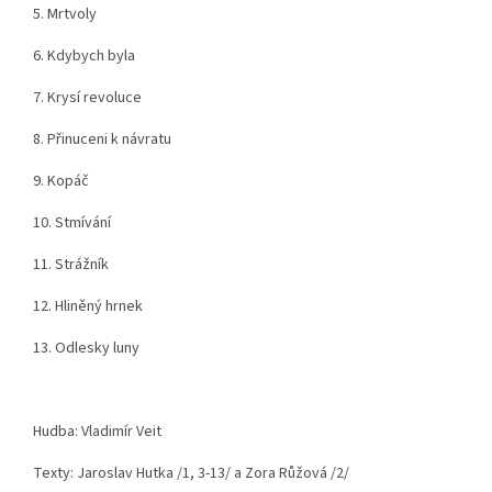
5. Mrtvoly
6. Kdybych byla
7. Krysí revoluce
8. Přinuceni k návratu
9. Kopáč
10. Stmívání
11. Strážník
12. Hliněný hrnek
13. Odlesky luny
Hudba: Vladimír Veit
Texty: Jaroslav Hutka /1, 3-13/ a Zora Růžová /2/