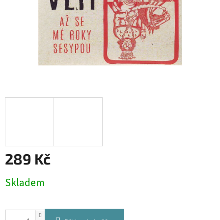
289 Kč
Měrná
Skladem
cena: