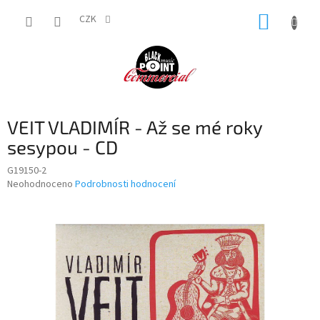
Přejít
NÁKUP
na
CZK
obsah
KOŠÍK
VEIT VLADIMÍR - Až se mé roky
sesypou - CD
G19150-2
Průměrné
Neohodnoceno
Podrobnosti hodnocení
hodnocení
produktu
je
0,0
z
5
hvězdiček.