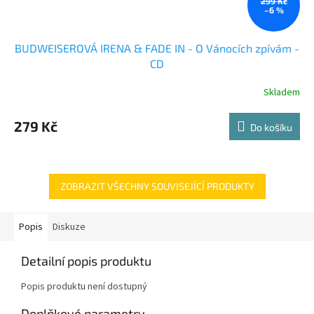
299 Kč
–6 %
BUDWEISEROVÁ IRENA & FADE IN - O Vánocích zpívám -
CD
Skladem
279 Kč
Do košíku
ZOBRAZIT VŠECHNY SOUVISEJÍCÍ PRODUKTY
Popis
Diskuze
Detailní popis produktu
Popis produktu není dostupný
Doplňkové parametry