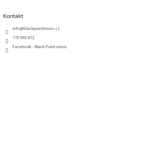
Kontakt
info
@
blackpointmusic.cz
775 692 672
Facebook - Black Point music