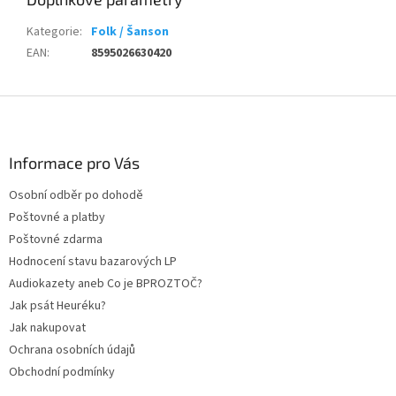
Kategorie
:
Folk / Šanson
EAN
:
8595026630420
Z
á
p
a
Informace pro Vás
t
Osobní odběr po dohodě
í
Poštovné a platby
Poštovné zdarma
Hodnocení stavu bazarových LP
Audiokazety aneb Co je BPROZTOČ?
Jak psát Heuréku?
Jak nakupovat
Ochrana osobních údajů
Obchodní podmínky