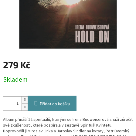
279 Kč
Měrná
Skladem
cena:
Přidat do košíku
Album přináší 12 spirituálů, kterými se Irena Budweiserová snaží zúročit
své zkušenosti, které posbírala v sestavě Spirituál Kvintetu.
Doprovodili ji Miroslav Linka a Jaroslav Šindler na kytary, Petr Dvorský