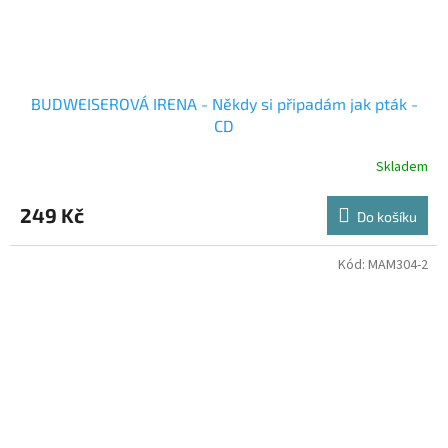
BUDWEISEROVÁ IRENA - Někdy si připadám jak pták -
CD
Skladem
249 Kč
Do košíku
Kód:
MAM304-2