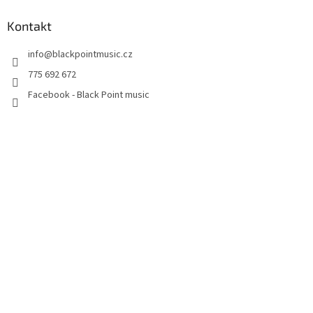
Kontakt
info
@
blackpointmusic.cz
775 692 672
Facebook - Black Point music