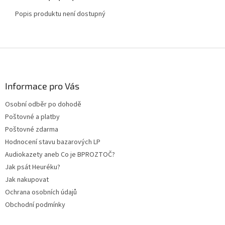
Popis produktu není dostupný
Z
á
p
a
Informace pro Vás
t
Osobní odběr po dohodě
í
Poštovné a platby
Poštovné zdarma
Hodnocení stavu bazarových LP
Audiokazety aneb Co je BPROZTOČ?
Jak psát Heuréku?
Jak nakupovat
Ochrana osobních údajů
Obchodní podmínky