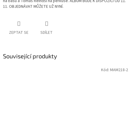
na basu a Tomáš Reindsl na perkuse. ALBUM BUDE K DISPOZICI OD 11.
11. OBJEDNÁVAT MŮŽETE UŽ NYNÍ.
ZEPTAT SE
SDÍLET
Související produkty
Kód:
MAM218-2