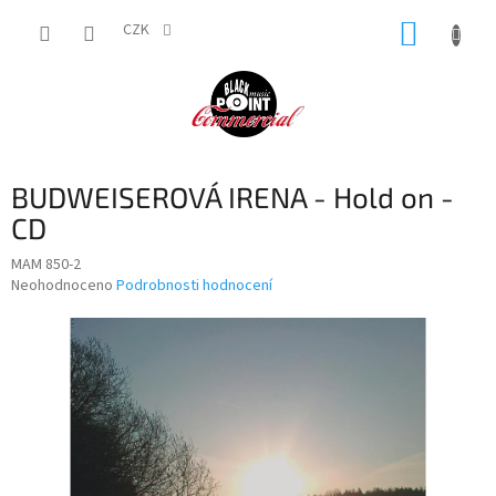
Přejít
NÁKUP
na
CZK
obsah
KOŠÍK
BUDWEISEROVÁ IRENA - Hold on -
CD
MAM 850-2
Průměrné
Neohodnoceno
Podrobnosti hodnocení
hodnocení
produktu
je
0,0
z
5
hvězdiček.