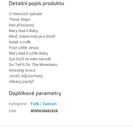
Detailní popis produktu
O Vánocích zpívám
Three Ships
Den přeslavný
Mary Had A Baby
Hleď, mámo kdo je u dveří
Volek a oslík
Poor Little Jesus
Mary Had A Little Baby
Syn boží se nám narodil
Go Tell It On The Mountains
Amazing Grace
Jozef, můj kochany
Váhavý pastýř
Doplňkové parametry
Kategorie
:
Folk / Šanson
EAN
:
8595026681828
Z