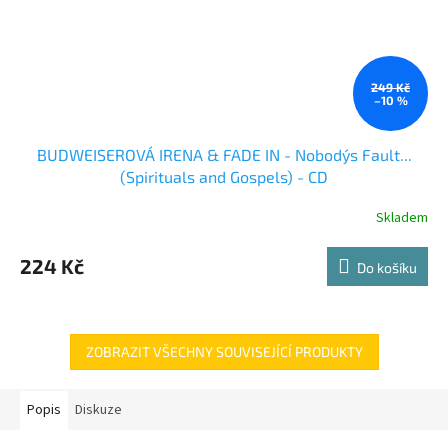
249 Kč
–10 %
BUDWEISEROVÁ IRENA & FADE IN - Nobody´s Fault...
(Spirituals and Gospels) - CD
Skladem
224 Kč
Do košíku
ZOBRAZIT VŠECHNY SOUVISEJÍCÍ PRODUKTY
Popis
Diskuze