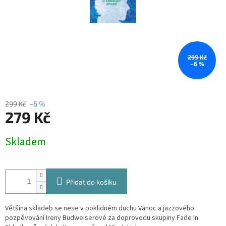
299 Kč
–6 %
299 Kč
–6 %
279 Kč
Měrná
Skladem
cena:
Přidat do košíku
Většina skladeb se nese v poklidném duchu Vánoc a jazzového
pozpěvování Ireny Budweiserové za doprovodu skupiny Fade In.