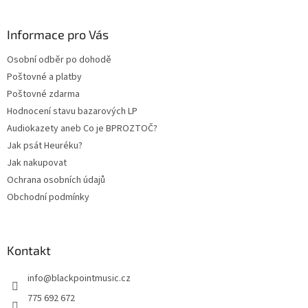
á
p
a
Informace pro Vás
t
Osobní odběr po dohodě
í
Poštovné a platby
Poštovné zdarma
Hodnocení stavu bazarových LP
Audiokazety aneb Co je BPROZTOČ?
Jak psát Heuréku?
Jak nakupovat
Ochrana osobních údajů
Obchodní podmínky
Kontakt
info
@
blackpointmusic.cz
775 692 672