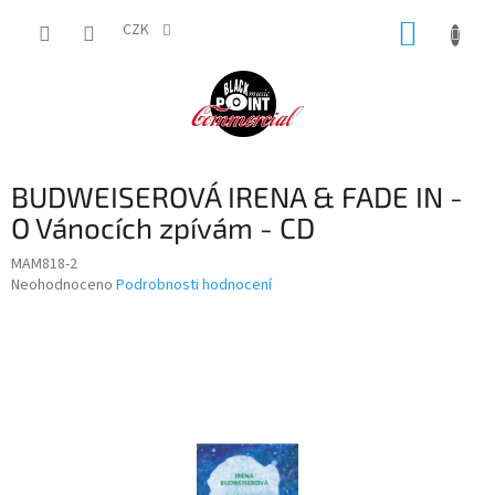
Přejít
NÁKUP
na
CZK
obsah
KOŠÍK
BUDWEISEROVÁ IRENA & FADE IN -
O Vánocích zpívám - CD
MAM818-2
Průměrné
Neohodnoceno
Podrobnosti hodnocení
hodnocení
produktu
je
0,0
z
5
hvězdiček.