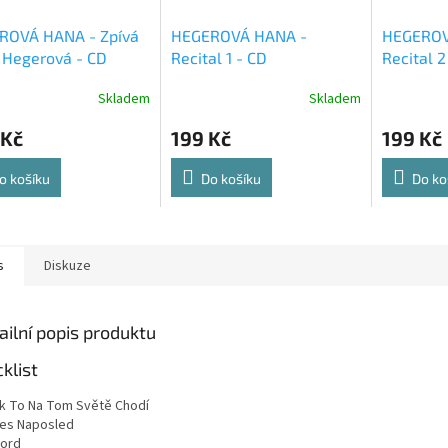
ROVÁ HANA - Zpívá
HEGEROVÁ HANA -
HEGEROV
 Hegerová - CD
Recital 1 - CD
Recital 2
Skladem
Skladem
 Kč
199 Kč
199 Kč
o košíku
Do košíku
Do ko
s
Diskuze
ailní popis produktu
cklist
k To Na Tom Světě Chodí
es Naposled
lord