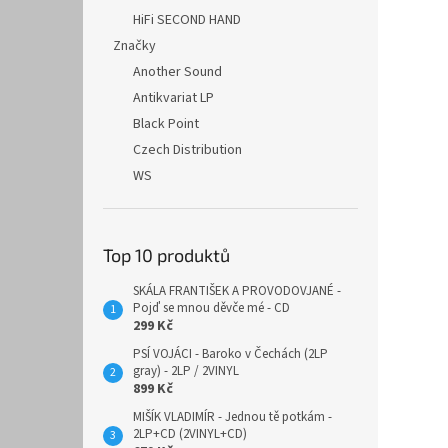
HiFi SECOND HAND
Značky
Another Sound
Antikvariat LP
Black Point
Czech Distribution
WS
Top 10 produktů
SKÁLA FRANTIŠEK A PROVODOVJANÉ -
Pojď se mnou děvče mé - CD
299 Kč
PSÍ VOJÁCI - Baroko v Čechách (2LP
gray) - 2LP / 2VINYL
899 Kč
MIŠÍK VLADIMÍR - Jednou tě potkám -
2LP+CD (2VINYL+CD)