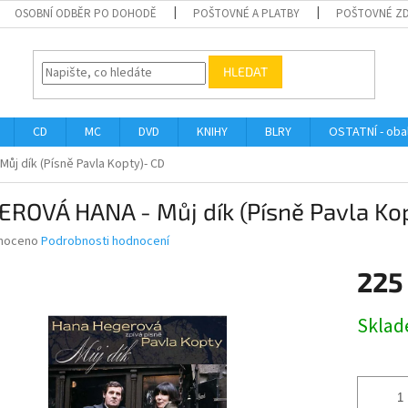
OSOBNÍ ODBĚR PO DOHODĚ
POŠTOVNÉ A PLATBY
POŠTOVNÉ Z
HLEDAT
CD
MC
DVD
KNIHY
BLRY
OSTATNÍ - obal
ůj dík (Písně Pavla Kopty)- CD
EROVÁ HANA - Můj dík (Písně Pavla Ko
né
noceno
Podrobnosti hodnocení
ní
225
u
Měrná
Skla
cena:
ek.