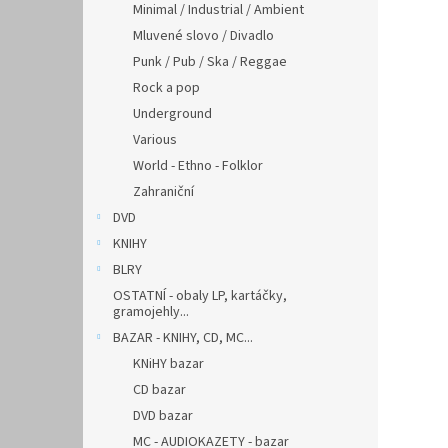
Minimal / Industrial / Ambient
Mluvené slovo / Divadlo
Punk / Pub / Ska / Reggae
Rock a pop
Underground
Various
World - Ethno - Folklor
Zahraniční
DVD
KNIHY
BLRY
OSTATNÍ - obaly LP, kartáčky,
gramojehly...
BAZAR - KNIHY, CD, MC...
KNiHY bazar
CD bazar
DVD bazar
MC - AUDIOKAZETY - bazar