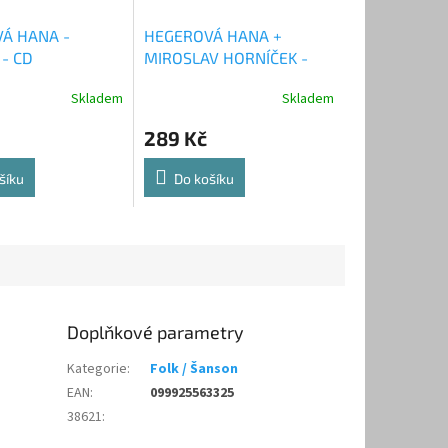
Á HANA -
HEGEROVÁ HANA +
 - CD
MIROSLAV HORNÍČEK -
Recital 1966 - 2CD
Skladem
Skladem
289 Kč
šíku
Do košíku
Doplňkové parametry
Kategorie
:
Folk / Šanson
EAN
:
099925563325
38621
: