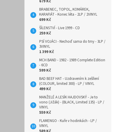
679 Kč
BRABENEC, TOPOL, KOMÁREK,
KARAFIÁT - Konec léta - 2LP / 2VINYL
699 Kč
ŠÍLENSTVÍ - Live 1999 - CD
259 Kč
PSÍ VOJÁCI - Nechoď sama do tmy - 3LP /
3VINYL
1 399 Kč
MCH BAND - 1982 - 1989 Complete Edition
- 6CD
599 Kč
BAD BEEF HAT - Uzdravením k zešílení
(COLOUR, limited 300) - LP / VINYL
499 Kč
MANŽELÉ A LESÍK HAJDOVSKÝ - Je to
vono (Jižák) - (BLACK, Limited 135) - LP /
VINYL
559 Kč
FLAMENGO - Kuře v hodinkách - LP /
VINYL
589 Kč