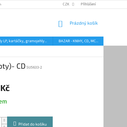
DARMA
HODNOCENÍ STAVU BAZAROVÝCH LP
CZK
Přihlášení
AUDIOKAZETY ANEB CO
NÁKUPNÍ
Prázdný košík
KOŠÍK
y LP, kartáčky, gramojehly...
BAZAR - KNIHY, CD, MC...
Kontakty
pty)- CD
SU5633-2
 Kč
dem
Přidat do košíku