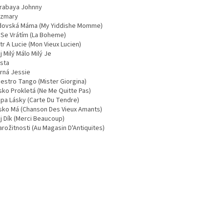
rabaya Johnny
zmary
dovská Máma (My Yiddishe Momme)
 Se Vrátím (La Boheme)
tr A Lucie (Mon Vieux Lucien)
j Milý Málo Milý Je
sta
rná Jessie
estro Tango (Mister Giorgina)
sko Prokletá (Ne Me Quitte Pas)
pa Lásky (Carte Du Tendre)
sko Má (Chanson Des Vieux Amants)
j Dík (Merci Beaucoup)
arožitnosti (Au Magasin D'Antiquites)