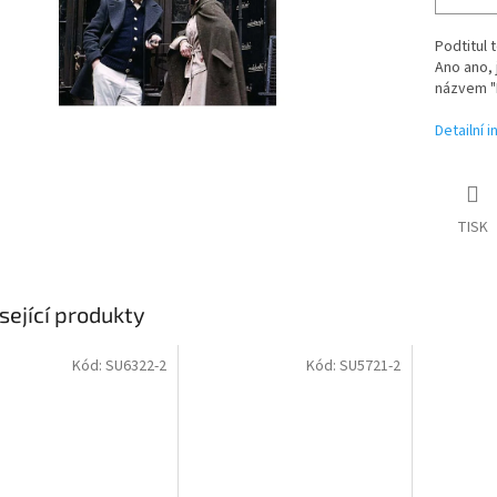
Podtitul 
Ano ano, 
názvem "L
Detailní 
TISK
sející produkty
Kód:
SU6322-2
Kód:
SU5721-2