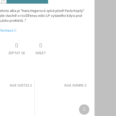
tohoto alba je "Hana Hegerová zpívá písně Pavla Kopty".
jde vlastně o rozšířenou edici LP vydaného kdysi pod
ásko prokletá...".
informace
ZEPTAT SE
SDÍLET
Kód:
SU5722-2
Kód:
SU6491-2
Další
produkt