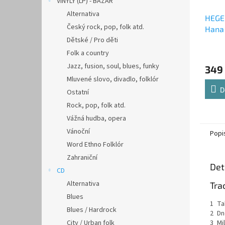
VINYLY (LP) - BAZAR
Alternativa
HEGE
Český rock, pop, folk atd.
Hana
Dětské / Pro děti
Folk a country
Jazz, fusion, soul, blues, funky
349
Mluvené slovo, divadlo, folklór
D
Ostatní
Rock, pop, folk atd.
Vážná hudba, opera
Vánoční
Popi
Word Ethno Folklór
Zahraniční
Det
CD
Alternativa
Tra
Blues
1
Ta
Blues / Hardrock
2
Dn
City / Urban folk
3
Mi