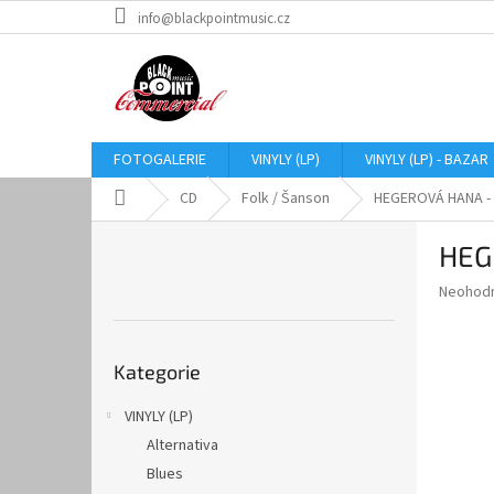
Přejít
info@blackpointmusic.cz
na
obsah
FOTOGALERIE
VINYLY (LP)
VINYLY (LP) - BAZAR
Domů
CD
Folk / Šanson
HEGEROVÁ HANA - M
P
HEG
o
s
Průměr
Neohod
t
hodnoce
r
produkt
Přeskočit
a
je
Kategorie
kategorie
0,0
n
z
n
VINYLY (LP)
5
í
hvězdič
Alternativa
p
a
Blues