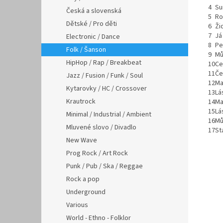
4
Su
Česká a slovenská
5
Ro
Dětské / Pro děti
6
Ži
7
Já
Electronic / Dance
8
Pe
Folk / Šanson
9
Mů
HipHop / Rap / Breakbeat
10
Ce
11
Če
Jazz / Fusion / Funk / Soul
12
Ma
Kytarovky / HC / Crossover
13
Lá
Krautrock
14
Ma
15
Lá
Minimal / Industrial / Ambient
16
Mů
Mluvené slovo / Divadlo
17
St
New Wave
Prog Rock / Art Rock
Punk / Pub / Ska / Reggae
Rock a pop
Underground
Various
World - Ethno - Folklor