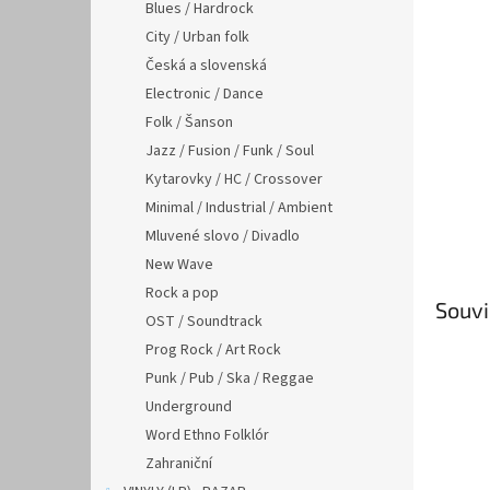
n
Blues / Hardrock
e
City / Urban folk
l
Česká a slovenská
Electronic / Dance
Folk / Šanson
Jazz / Fusion / Funk / Soul
Kytarovky / HC / Crossover
Minimal / Industrial / Ambient
Mluvené slovo / Divadlo
New Wave
Rock a pop
Souvi
OST / Soundtrack
Prog Rock / Art Rock
Punk / Pub / Ska / Reggae
Underground
Word Ethno Folklór
Zahraniční