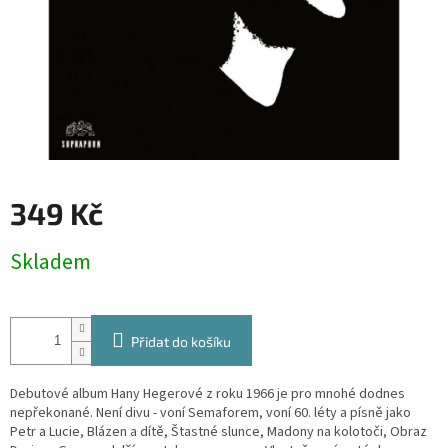
349 Kč
Měrná
Skladem
cena:
Přidat do košíku
Debutové album Hany Hegerové z roku 1966 je pro mnohé dodnes
nepřekonané. Není divu - voní Semaforem, voní 60. léty a písně jako
Petr a Lucie, Blázen a dítě, Štastné slunce, Madony na kolotoči, Obraz