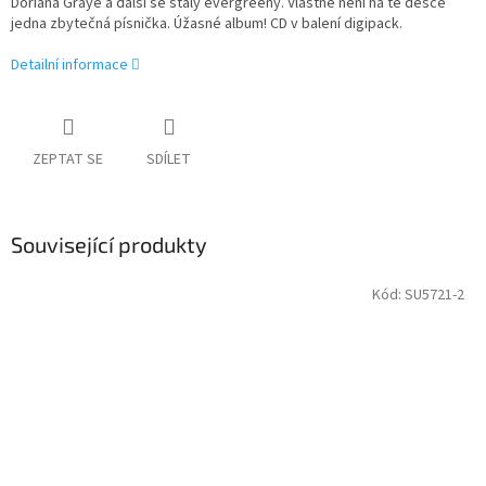
Doriana Graye a další se staly evergreeny. Vlastně není na té desce
jedna zbytečná písnička. Úžasné album! CD v balení digipack.
Detailní informace
ZEPTAT SE
SDÍLET
Související produkty
Kód:
SU5721-2