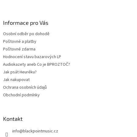
Z
á
p
a
Informace pro Vás
t
Osobní odběr po dohodě
í
Poštovné a platby
Poštovné zdarma
Hodnocení stavu bazarových LP
Audiokazety aneb Co je BPROZTOČ?
Jak psát Heuréku?
Jak nakupovat
Ochrana osobních údajů
Obchodní podmínky
Kontakt
info
@
blackpointmusic.cz