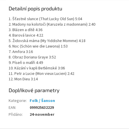
Detailní popis produktu
1. Šťastné slunce (That Lucky Old Sun) 5:04
2. Madony na kolotoči (Karuzela z madonnami) 2:40
3. Blázen a dítě 4:36
4. Barová lavice 4:22
5. Židovská máma (My Yiddishe Momme) 4:18
6. Noc (Schön wie die Lawona) 1:53
7. Amfora 3:16
8. Obraz Doriana Graye 3:52
9. Píseň o malíři 4:49
10. Kázání v kapli Betlémské 3:06
11. Petr a Lucie (Mon vieux Lucien) 2:42
12. Mon Dieu 3:14
Doplňkové parametry
Kategorie
:
Folk / Šanson
EAN
:
099925632229
Přidáno
:
24-november