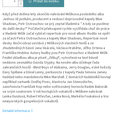
Přidat do košíku
Když před dvěma lety skončilo nahrávání Mišíkova posledního alba
Jednou tě potkám
, producent a vedoucí doprovodné kapely Blue
Shadows, Petr Ostrouchov se prý zeptal Vladimíra: " A kdy se pustíme
do další desky?" Počáteční překvapení rychle vystřídala chuť do práce
a Vladimír Mišík začal vybírat repertoár pro nové album. Rodilo se opět
za účasti Petra Ostrouchova a kapely Blue Shadows, Repertoár nové
desky
Noční obraz
sestává z Mišíkových vlastních textů a ze
zhudebněných básní Jana Skácela, Václava Hraběte, Jiřího Ortena a
Františka Hrubína. Autory hudby jsou Petr Ostrouchov a Vladimír Mišík.
Finální skladbou alba je píseň „
Děkuji
“, vytvořená na text básně
nedávno zesnulého Davida Stypky. Na novém albu účinkuje řada
zahraničních hostů - Blind Boys of Alabama, Jerry Douglas, irské hvězdy
Davy Spillane a Dónal Lunny, perkusista z kapely Paula Simona Jamey
Haddad nebo mandolinista Mike Marshall. Z domácích hudebníků hostují
například varhaník Ondřej Pivec, klavírista Jan Steinsdörfer,
saxofonista František Kop nebo světoznámý hornista Radek Baborák
se svým souborem. V roli hostujících vokalistů s Mišíkem nahrávali
Lenka Dusilová, Robert Křesťan, Lenka Nová, Markéta Foukalová a trio
newyorských gospelových vokalistů.
Detailní informace