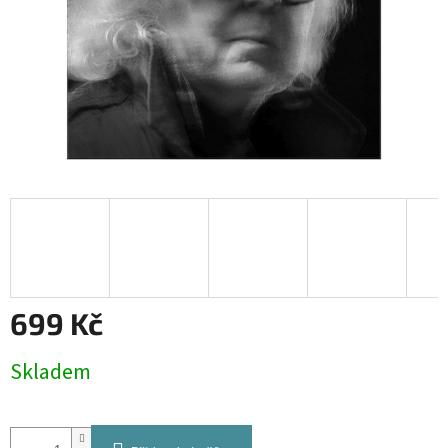
699 Kč
Měrná
Skladem
cena: