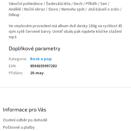
Vánoční pohlednice / Šedesátá léta / Dech / Příběh / Sen /
Andělé / Noční obraz / Slovo / Nemohu spát / Jiná báseň o srdci /
Děkuji
Ve vinylovém provedení má album dvě desky 180g na rychlost 45
rpm sytě červené barvy. Uvnitř obalu pak najdete kód ke stažení
mp3.
Doplňkové parametry
Kategorie
:
Rock a pop
EAN
:
8594155997282
Přidáno
:
25-may
Z
á
p
a
Informace pro Vás
t
Osobní odběr po dohodě
í
Poštovné a platby