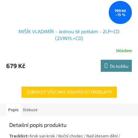
799 Kč
–15 %
MIŠÍK VLADIMÍR - Jednou tě potkám - 2LP+CD
(2VINYL+CD)
Skladem
679 Kč
Do košíku
ZOBRAZIT VŠECHNY SOUVISEJÍCÍ PRODUKTY
Popis
Diskuze
Detailní popis produktu
Tracklist:
Krok sun krok / Noční chodec / Nad útesem dění /