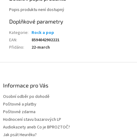
Popis produktu není dostupný
Doplňkové parametry
Kategorie
:
Rock a pop
EAN
:
8594042902221
Přidáno
:
22-march
Z
á
p
a
Informace pro Vás
t
Osobní odběr po dohodě
í
Poštovné a platby
Poštovné zdarma
Hodnocení stavu bazarových LP
Audiokazety aneb Co je BPROZTOČ?
Jak psát Heuréku?