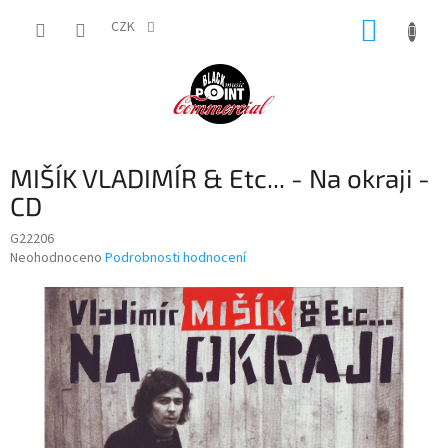
Přejít
NÁKUP
na
CZK
obsah
KOŠÍK
MIŠÍK VLADIMÍR & Etc... - Na okraji -
CD
G22206
Průměrné
Neohodnoceno
Podrobnosti hodnocení
hodnocení
produktu
je
0,0
z
5
hvězdiček.