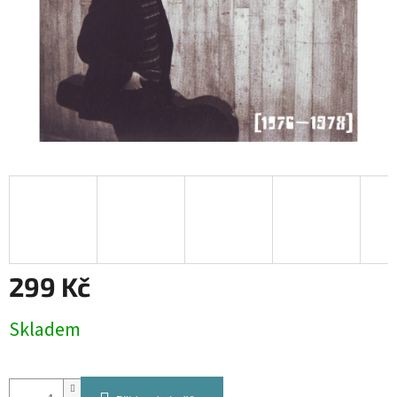
299 Kč
Měrná
Skladem
cena: