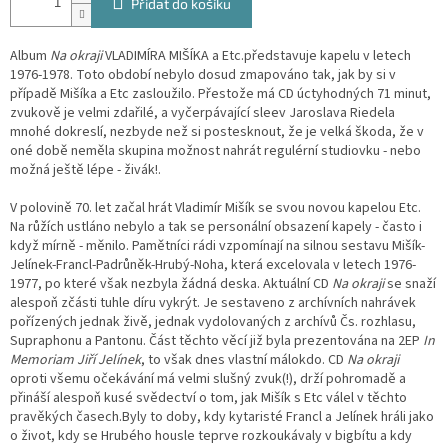
Přidat do košíku
Album
Na okraji
VLADIMÍRA MIŠÍKA a Etc.představuje kapelu v letech
1976-1978. Toto období nebylo dosud zmapováno tak, jak by si v
případě Mišíka a Etc zasloužilo. Přestože má CD úctyhodných 71 minut,
zvukově je velmi zdařilé, a vyčerpávající sleev Jaroslava Riedela
mnohé dokreslí, nezbyde než si postesknout, že je velká škoda, že v
oné době neměla skupina možnost nahrát regulérní studiovku - nebo
možná ještě lépe - živák!.
V polovině 70. let začal hrát Vladimír Mišík se svou novou kapelou Etc.
Na růžích ustláno nebylo a tak se personální obsazení kapely - často i
když mírně - měnilo. Pamětníci rádi vzpomínají na silnou sestavu Mišík-
Jelínek-Francl-Padrůněk-Hrubý-Noha, která excelovala v letech 1976-
1977, po které však nezbyla žádná deska. Aktuální CD
Na okraji
se snaží
alespoň zčásti tuhle díru vykrýt. Je sestaveno z archívních nahrávek
pořízených jednak živě, jednak vydolovaných z archívů Čs. rozhlasu,
Supraphonu a Pantonu. Část těchto věcí již byla prezentována na 2EP
In
Memoriam Jiří Jelínek
, to však dnes vlastní málokdo. CD
Na okraji
oproti všemu očekávání má velmi slušný zvuk(!), drží pohromadě a
přináší alespoň kusé svědectví o tom, jak Mišík s Etc válel v těchto
pravěkých časech.Byly to doby, kdy kytaristé Francl a Jelínek hráli jako
o život, kdy se Hrubého housle teprve rozkoukávaly v bigbítu a kdy