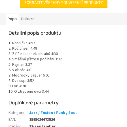
ZOBRAZIT VŠECHNY SOUVISEJÍCÍ PRODUKTY
Popis
Diskuze
Detailní popis produktu
1. Rosnička 4:57
2. Kočičí sen 4:48
3. Z říše sasanek a krabů 4:30
4. Směšné pštrosí počínání 3:32
5. Kajman 3:27
6. V oboře 4:01
7. Modrooký Jaguár 6:05
8. Dva supi 3:52
9. Lori 4:28
10. O ztracené ovci 3:44
Doplňkové parametry
Kategorie
:
Jazz / Fusion / Funk / Soul
EAN
:
8595026673526
Přidáno
:
22-september