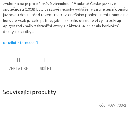
zvukomalba je pro ně právě záminkou).“ V anketě České jazzové
společnosti (1998) byly Jazzové nebajky vyhlášeny za „nejlepší domácí
jazzovou desku před rokem 1989“. Z dnešního pohledu není album o nic
horší, je však již cele patrné, jaké - až příliš očividné vlivy na pokraji
epigonství - měly zahraniční vzory a některé jejich zcela konkrétní
desky a skladby...
Detailní informace
ZEPTAT SE
SDÍLET
Související produkty
Kód:
MAM 733-2