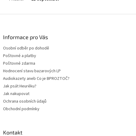
Z
á
p
a
Informace pro Vás
t
Osobní odběr po dohodě
í
Poštovné a platby
Poštovné zdarma
Hodnocení stavu bazarových LP
Audiokazety aneb Co je BPROZTOČ?
Jak psát Heuréku?
Jak nakupovat
Ochrana osobních údajů
Obchodní podmínky
Kontakt