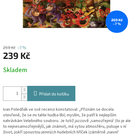
259 Kč
–7 %
259 Kč
–7 %
239 Kč
Měrná
Skladem
cena:
Přidat do košíku
Ivan Poledňák ve své recenzi konstatoval: „Přiznám se docela
otevřeně, že se mi tahle hudba líbí; myslím, že patří k nejlepším
nahrávkám Velebného souboru. Je totiž jazzově ,samozřejmá‘ (to je ale
to nejnesamozřejmější, jak známo!), má sytou atmosféru, pulsuje v ní
život, jiskří spoustou jemných hudebních hříček (záměrně ,naivní‘