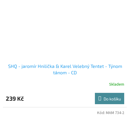
SHQ - jaromír Hnilička & Karel Velebný Tentet - Týnom
tánom - CD
Skladem
239 Kč
Do košíku
Kód:
MAM 734-2