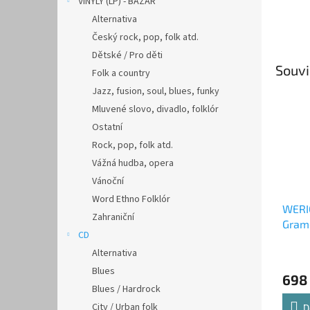
VINYLY (LP) - BAZAR
Alternativa
Český rock, pop, folk atd.
Dětské / Pro děti
Souvi
Folk a country
Jazz, fusion, soul, blues, funky
Mluvené slovo, divadlo, folklór
Ostatní
Rock, pop, folk atd.
Vážná hudba, opera
Vánoční
Word Ethno Folklór
WERI
Zahraniční
Gramo
CD
Alternativa
Blues
698
Blues / Hardrock
City / Urban folk
D