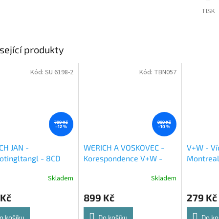
TISK
sející produkty
Kód:
SU 6198-2
Kód:
TBN057
799 Kč
999 Kč
–12 %
–10 %
CH JAN -
WERICH A VOSKOVEC -
V+W - Ví
tingltangl - 8CD
Korespondence V+W -
Montreal
6CD-mp3
Skladem
Skladem
 Kč
899 Kč
279 Kč
o košíku
Do košíku
Do ko