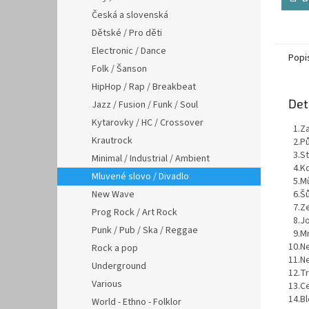
Česká a slovenská
Dětské / Pro děti
Electronic / Dance
Popi
Folk / Šanson
HipHop / Rap / Breakbeat
Det
Jazz / Fusion / Funk / Soul
Kytarovky / HC / Crossover
1.
Za
Krautrock
2.
Pů
3.
St
Minimal / Industrial / Ambient
4.
Kd
Mluvené slovo / Divadlo
5.
Mů
New Wave
6.
Šů
7.
Ze
Prog Rock / Art Rock
8.
Jo
Punk / Pub / Ska / Reggae
9.
Mn
10.
Ne
Rock a pop
11.
N
Underground
12.
T
Various
13.
Ce
14.
Bl
World - Ethno - Folklor