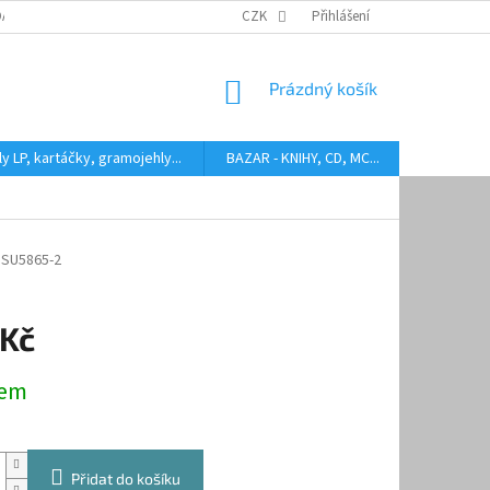
DARMA
HODNOCENÍ STAVU BAZAROVÝCH LP
CZK
Přihlášení
AUDIOKAZETY ANEB CO
NÁKUPNÍ
Prázdný košík
KOŠÍK
y LP, kartáčky, gramojehly...
BAZAR - KNIHY, CD, MC...
Kontakty
SU5865-2
 Kč
dem
Přidat do košíku