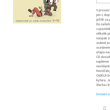
V prosinc
jen s dop
ještě za 
Do našeho
vzpomínk
několik p
naopak z
známé pol
oceánem 
etapu nav
CD dosud 
najdeme 
nevídané.
Horníček
Oldřich D
kytara. J
Vlacha i k
Detailní 