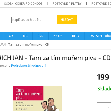
OSOBNÍ ODBĚR PO DOHODĚ
POŠTOVNÉ A PLATBY
POŠTOVNÉ Z
HLEDAT
CD
MC
DVD
KNIHY
BLRY
OSTATNÍ - obal
JAN - Tam za tím mořem piva - CD
ICH JAN - Tam za tím mořem piva - CD
né
noceno
Podrobnosti hodnocení
ní
199
u
Měrná
Skla
cena:
ek.