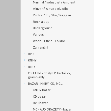
Minimal / Industrial / Ambient
Mluvené slovo / Divadlo
Punk / Pub / Ska / Reggae
Rock a pop
Underground
Various
World - Ethno - Folklor
Zahraniční
DVD
KNIHY
BLRY
OSTATNÍ - obaly LP, kartáčky,
gramojehly...
BAZAR - KNIHY, CD, MC...
KNiHY bazar
CD bazar
DVD bazar
MC - AUDIOKAZETY - bazar