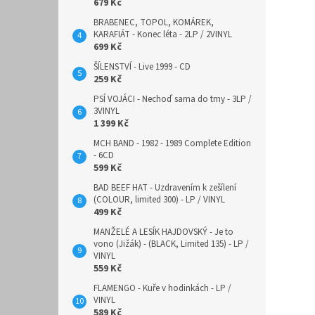
679 Kč
BRABENEC, TOPOL, KOMÁREK,
KARAFIÁT - Konec léta - 2LP / 2VINYL
699 Kč
ŠÍLENSTVÍ - Live 1999 - CD
259 Kč
PSÍ VOJÁCI - Nechoď sama do tmy - 3LP /
3VINYL
1 399 Kč
MCH BAND - 1982 - 1989 Complete Edition
- 6CD
599 Kč
BAD BEEF HAT - Uzdravením k zešílení
(COLOUR, limited 300) - LP / VINYL
499 Kč
MANŽELÉ A LESÍK HAJDOVSKÝ - Je to
vono (Jižák) - (BLACK, Limited 135) - LP /
VINYL
559 Kč
FLAMENGO - Kuře v hodinkách - LP /
VINYL
589 Kč