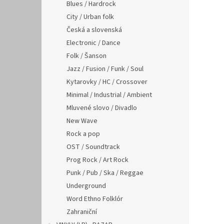
n
Blues / Hardrock
e
City / Urban folk
l
Česká a slovenská
Electronic / Dance
Folk / Šanson
Jazz / Fusion / Funk / Soul
Kytarovky / HC / Crossover
Minimal / Industrial / Ambient
Mluvené slovo / Divadlo
New Wave
Rock a pop
OST / Soundtrack
Prog Rock / Art Rock
Punk / Pub / Ska / Reggae
Underground
Word Ethno Folklór
Zahraniční