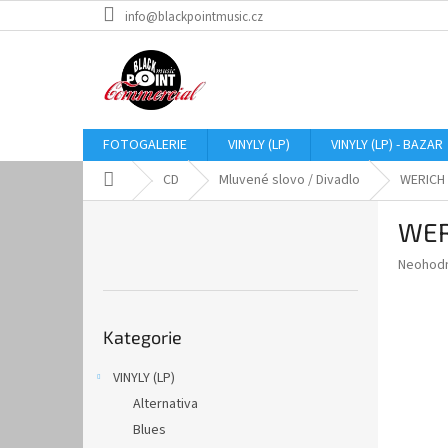
Přejít
info@blackpointmusic.cz
na
obsah
FOTOGALERIE
VINYLY (LP)
VINYLY (LP) - BAZAR
Domů
CD
Mluvené slovo / Divadlo
WERICH 
P
WER
o
s
Průměr
Neohod
t
hodnoce
r
produkt
Přeskočit
a
je
Kategorie
kategorie
0,0
n
z
n
VINYLY (LP)
5
í
hvězdič
Alternativa
p
a
Blues