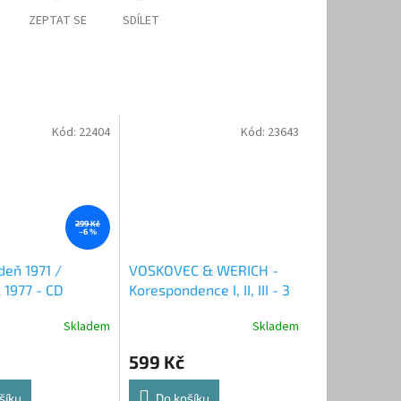
ZEPTAT SE
SDÍLET
Kód:
22404
Kód:
23643
299 Kč
–6 %
deň 1971 /
VOSKOVEC & WERICH -
 1977 - CD
Korespondence I, II, III - 3
knihy / NOVÉ
Skladem
Skladem
599 Kč
šíku
Do košíku