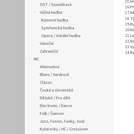
15.
H
OST / Soundtrack
16.
Pí
Vážná hudba
17.
N
18.
T
Komorní hudba
19.
Bý
Symfonická hudba
20.
N
21.
La
Opera / Vokální hudba
22.
B
Vánoční
23.
Vy
Zahraniční
24.
By
MC
Alternativa
Blues / Hardrock
Classic
Česká a slovenská
Dětské / Pro děti
Electronic / Dance
Folk / Šanson
Jazz, Fusion, Funky, Soul
Kytarovky / HC / Crossover