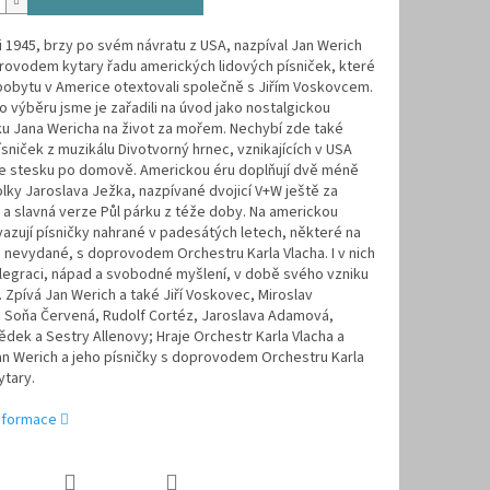
i 1945, brzy po svém návratu z USA, nazpíval Jan Werich
rovodem kytary řadu amerických lidových písniček, které
pobytu v Americe otextovali společně s Jiřím Voskovcem.
 výběru jsme je zařadili na úvod jako nostalgickou
u Jana Wericha na život za mořem. Nechybí zde také
ísniček z muzikálu Divotvorný hrnec, vznikajících v USA
e stesku po domově. Americkou éru doplňují dvě méně
ky Jaroslava Ježka, nazpívané dvojicí V+W ještě za
a slavná verze Půl párku z téže doby. Na americkou
azují písničky nahrané v padesátých letech, některé na
nevydané, s doprovodem Orchestru Karla Vlacha. I v nich
legraci, nápad a svobodné myšlení, v době svého vzniku
 Zpívá Jan Werich a také Jiří Voskovec, Miroslav
, Soňa Červená, Rudolf Cortéz, Jaroslava Adamová,
ědek a Sestry Allenovy; Hraje Orchestr Karla Vlacha a
an Werich a jeho písničky s doprovodem Orchestru Karla
ytary.
informace