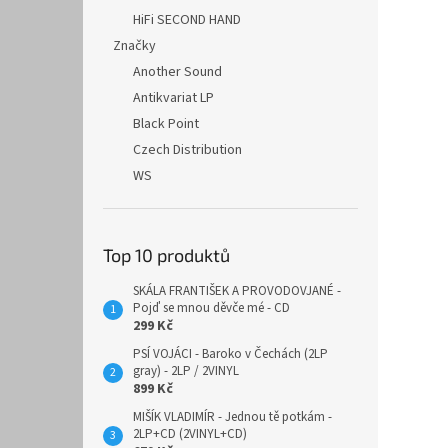
HiFi SECOND HAND
Značky
Another Sound
Antikvariat LP
Black Point
Czech Distribution
WS
Top 10 produktů
SKÁLA FRANTIŠEK A PROVODOVJANÉ -
Pojď se mnou děvče mé - CD
299 Kč
PSÍ VOJÁCI - Baroko v Čechách (2LP
gray) - 2LP / 2VINYL
899 Kč
MIŠÍK VLADIMÍR - Jednou tě potkám -
2LP+CD (2VINYL+CD)