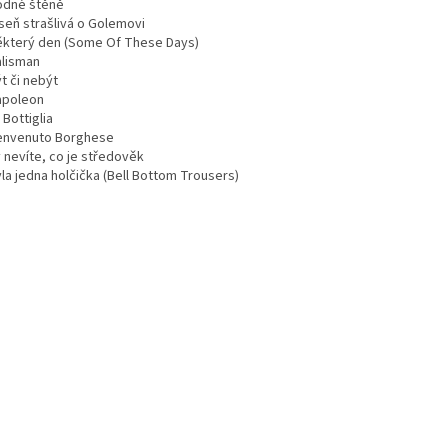
odné štěně
seň strašlivá o Golemovi
ěkterý den (Some Of These Days)
alisman
t či nebýt
apoleon
 Bottiglia
envenuto Borghese
 nevíte, co je středověk
la jedna holčička (Bell Bottom Trousers)