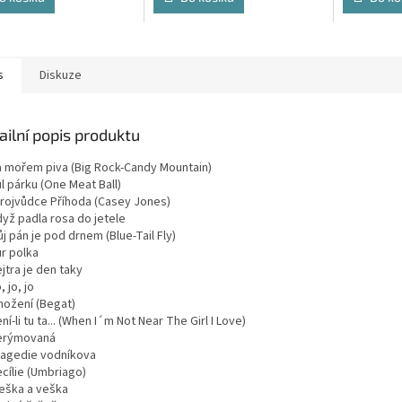
s
Diskuze
ailní popis produktu
 mořem piva (Big Rock-Candy Mountain)
l párku (One Meat Ball)
rojvůdce Příhoda (Casey Jones)
yž padla rosa do jetele
j pán je pod drnem (Blue-Tail Fly)
r polka
jtra je den taky
, jo, jo
ožení (Begat)
ní-li tu ta... (When I´m Not Near The Girl I Love)
erýmovaná
ragedie vodníkova
cílie (Umbriago)
eška a veška