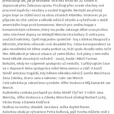
představují tak, jak je neznáme. Více než třicet let 20. století si
dopisovali přes Železnou oponu. Prožívají přes oceán všechny své
pracovní úspěchy i nezdary a osobní tragédie. Nechybí ani přesný
popis boje se státní mocí na obou stranách Atlantiku. Voskovec je po
příjezdu do USA zatčen a několik měsíců vězněn a vyšetřován v době
amerického boje proti komunismu. Werich pro změnu bojuje s
komunistickým režimem, který mu podle zakazuje dělat svou profesi.
Jeho otevřené dopisy na tehdejší Ministerstva kultury či vnitra jsou
součástí nahrávky. Opět mají jedno společné - boj s lidskou hloupostí a
blbstvím, kterému věnovali i své divadelní hry. Celou korespondencí se
jako neviditelná nit táhne snaha potkat se, hrát spolu divadlo nebo točit
film. Několikrát je taková situace už velmi blízko. Své plány s nimi mělo
hned několik slovutných režisérů - Jasný, Kadár i Miloš Forman.
Bohužel, nikdy ke vzájemné spolupráci už nedošlo. S přibývajícím čase
se v dopisech téma spolupráce mění téma nemoci a stáří. A končí
téměř antickou tragédií, kdy během několika měsíců zemře Werichova
žena Zdenka, dcera Jana a nakonec i sám Jan Werich.
Celá nahrávka je zakončena vyznáním Jiřího Voskovce Můj kamarád Jan
Werich.
Audiokniha vznikala postupně po dobu téměř čtyř let. V rolích Jana
Wericha, Jiřího Voskovce a Zdenky Werichové účinkují Norbert Lichý,
Václav Knop a Daniela Kolářová.
Hudbou na motivy skladeb Jaroslava Ježka doplnil Raven.
Autorkou obalu je výtvarnice Petra Dufková, jejíž tvorbu můžete znát z