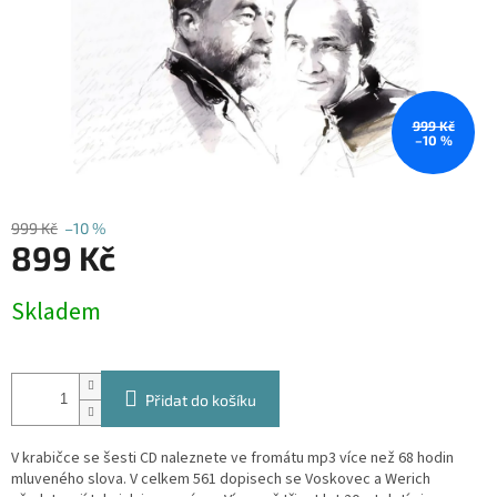
999 Kč
–10 %
999 Kč
–10 %
899 Kč
Měrná
Skladem
cena:
Přidat do košíku
V krabičce se šesti CD naleznete ve fromátu mp3 více než 68 hodin
mluveného slova. V celkem 561 dopisech se Voskovec a Werich