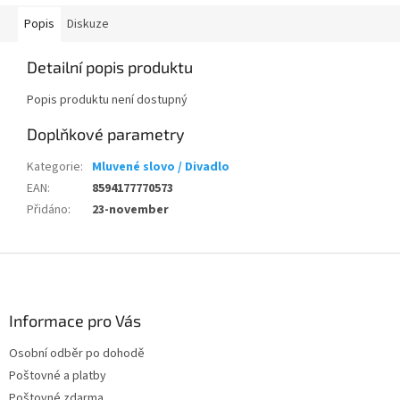
Popis
Diskuze
Detailní popis produktu
Popis produktu není dostupný
Doplňkové parametry
Kategorie
:
Mluvené slovo / Divadlo
EAN
:
8594177770573
Přidáno
:
23-november
Z
á
p
a
Informace pro Vás
t
Osobní odběr po dohodě
í
Poštovné a platby
Poštovné zdarma