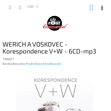
Přejít
NÁKUP
na
CZK
obsah
KOŠÍK
WERICH A VOSKOVEC -
Korespondence V+W - 6CD-mp3
TBN057
Průměrné
Neohodnoceno
Podrobnosti hodnocení
hodnocení
produktu
je
0,0
z
5
hvězdiček.