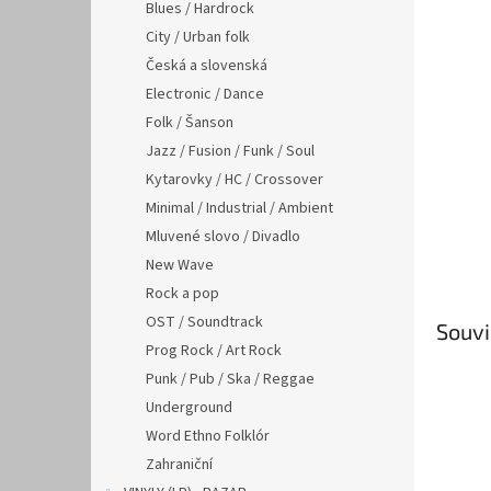
n
Blues / Hardrock
e
City / Urban folk
l
Česká a slovenská
Electronic / Dance
Folk / Šanson
Jazz / Fusion / Funk / Soul
Kytarovky / HC / Crossover
Minimal / Industrial / Ambient
Mluvené slovo / Divadlo
New Wave
Rock a pop
OST / Soundtrack
Souvi
Prog Rock / Art Rock
Punk / Pub / Ska / Reggae
Underground
Word Ethno Folklór
Zahraniční