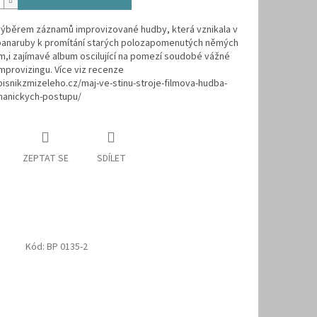
výběrem záznamů improvizované hudby, která vznikala v
banaruby k promítání starých polozapomenutých němých
lm,i zajímavé album oscilující na pomezí soudobé vážné
mprovizingu. Více viz recenze
pisnikzmizeleho.cz/maj-ve-stinu-stroje-filmova-hudba-
anickych-postupu/
ZEPTAT SE
SDÍLET
Kód:
BP 0135-2