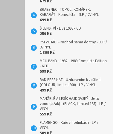
679 Kč
BRABENEC, TOPOL, KOMÁREK,
KARAFIÁT - Konec léta - 2LP / 2VINYL
699 Kč
ŠÍLENSTVÍ - Live 1999 - CD
259 Kč
PSÍ VOJÁCI - Nechoď sama do tmy - 3LP /
3VINYL
1 399 Kč
MCH BAND - 1982 - 1989 Complete Edition
- 6CD
599 Kč
BAD BEEF HAT - Uzdravením k zešílení
(COLOUR, limited 300) - LP / VINYL
499 Kč
MANŽELÉ A LESÍK HAJDOVSKÝ - Je to
vono (Jižák) - (BLACK, Limited 135) - LP /
VINYL
559 Kč
FLAMENGO - Kuře v hodinkách - LP /
VINYL
589 Kč