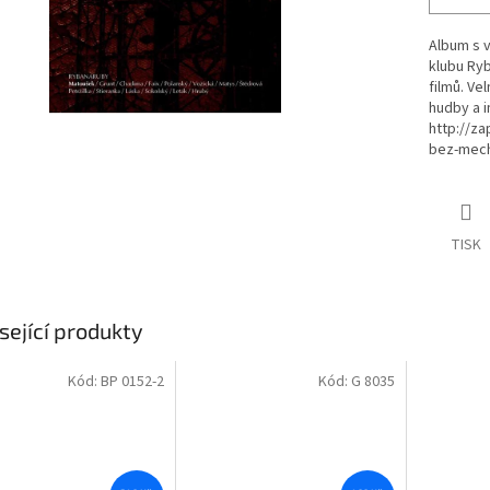
Album s 
klubu Ry
filmů. Ve
hudby a i
http://za
bez-mech
TISK
sející produkty
Kód:
BP 0152-2
Kód:
G 8035