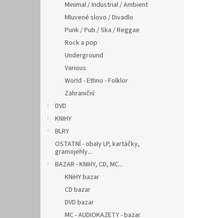
Minimal / Industrial / Ambient
Mluvené slovo / Divadlo
Punk / Pub / Ska / Reggae
Rock a pop
Underground
Various
World - Ethno - Folklor
Zahraniční
DVD
KNIHY
BLRY
OSTATNÍ - obaly LP, kartáčky,
gramojehly...
BAZAR - KNIHY, CD, MC...
KNiHY bazar
CD bazar
DVD bazar
MC - AUDIOKAZETY - bazar