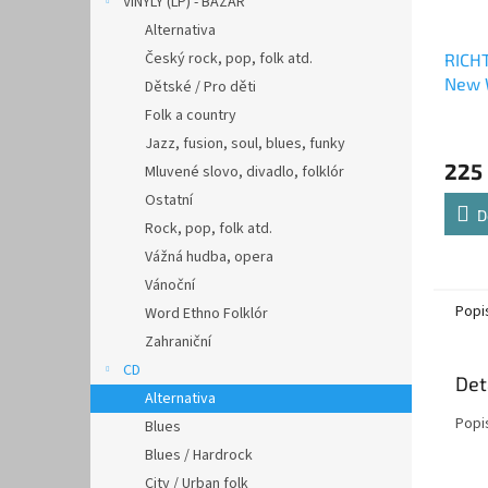
VINYLY (LP) - BAZAR
Alternativa
Český rock, pop, folk atd.
RICH
New 
Dětské / Pro děti
Folk a country
Jazz, fusion, soul, blues, funky
225
Mluvené slovo, divadlo, folklór
Ostatní
D
Rock, pop, folk atd.
Vážná hudba, opera
Vánoční
Popi
Word Ethno Folklór
Zahraniční
CD
Det
Alternativa
Popi
Blues
Blues / Hardrock
City / Urban folk