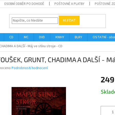
OSOBNÍ ODBĚR PO DOHODĚ
POŠTOVNÉ A PLATBY
POŠTOVNÉ Z
HLEDAT
CD
MC
DVD
KNIHY
BLRY
OSTATNÍ - obal
ADIMA A DALŠÍ - Máj ve stínu stroje - CD
UŠEK, GRUNT, CHADIMA A DALŠÍ - Máj 
né
noceno
Podrobnosti hodnocení
ní
249
u
Měrná
Skla
cena:
ek.