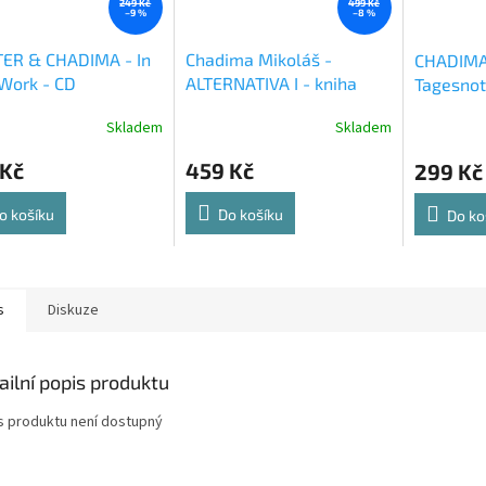
249 Kč
499 Kč
–9 %
–8 %
TER & CHADIMA - In
Chadima Mikoláš -
CHADIMA
Work - CD
ALTERNATIVA I - kniha
Tagesnot
Skladem
Skladem
 Kč
459 Kč
299 Kč
o košíku
Do košíku
Do ko
s
Diskuze
ailní popis produktu
s produktu není dostupný