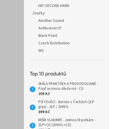
HiFi SECOND HAND
Značky
Another Sound
Antikvariat LP
Black Point
Czech Distribution
WS
Top 10 produktů
SKÁLA FRANTIŠEK A PROVODOVJANÉ -
Pojď se mnou děvče mé - CD
299 Kč
PSÍ VOJÁCI - Baroko v Čechách (2LP
gray) - 2LP / 2VINYL
899 Kč
MIŠÍK VLADIMÍR - Jednou tě potkám -
2LP+CD (2VINYL+CD)